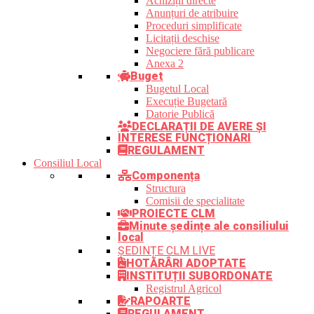
Achiziții directe
Anunțuri de atribuire
Proceduri simplificate
Licitații deschise
Negociere fără publicare
Anexa 2
Buget
Bugetul Local
Execuție Bugetară
Datorie Publică
DECLARAȚII DE AVERE ȘI
INTERESE FUNCȚIONARI
REGULAMENT
Consiliul Local
Componența
Structura
Comisii de specialitate
PROIECTE CLM
Minute ședințe ale consiliului
local
ȘEDINȚE CLM LIVE
HOTĂRÂRI ADOPTATE
INSTITUȚII SUBORDONATE
Registrul Agricol
RAPOARTE
REGULAMENT