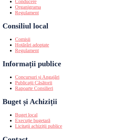
Conducere
Organigrama
Regulament
Consiliul local
Comisii
Hotărâri adoptate
Regulament
Informații publice
Concursuri și Angajări
Publicații Căsătorii
Rapoarte Consilieri
Buget și Achiziții
Buget local
Execuție bugetară
Licitații achiziții publice
Contact