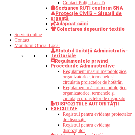
Contact Poliția Locală
Secțiunea RUTI conform SNA
Protecție Civilă – Situații de
urgență
Adăpost câini
Colectarea deșeurilor textile
Servicii online
Contact
Monitorul Oficial Local
Statutul Unității Administrativ-
Teritoriale
Regulamentele privind
Procedurile Administrative
Regulament măsuri metodologice,
organizatorice, termenele și
circulația proiectelor de hotărâri
Regulament măsuri metodologice,
organizatorice, termenele și
circulația proiectelor de dispoziții
DISPOZIȚIILE AUTORITĂȚII
EXECUTIVE
Registrul pentru evidența proiectelor
de dispoziții
Registrul pentru evidența
dispozițiilor