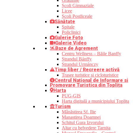
Grădinițe
Școli Gimnaziale
Licee
Școli Postliceale
Sănătate
Spitale
Policlinici
Galerie Foto
Galerie Video
Baze de Agrement
Centru Wellness – Băile Banffy
Ștrandul Bánffy
Ștrandul Urmánczy
Timp liber / Recreere activă
Trasee turistice şi cicloturistice
Centrul Național de Informare si
Promovare Turistica din Toplița
Harta
PUG-GIS
Harta digitală a municipiului Toplița
Turism
Mânăstirea Sf. Ilie
Manastirea Doamnei
Schitul Gura Izvorului
Altar cu belvedere Tarnița