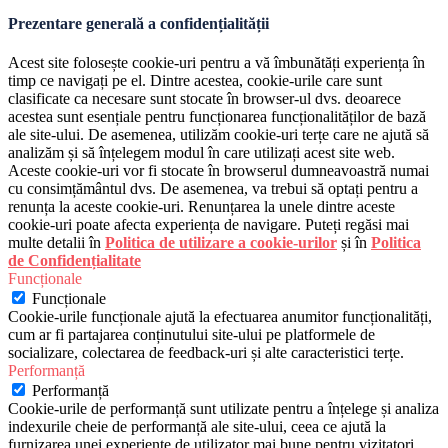
Prezentare generală a confidențialității
Acest site folosește cookie-uri pentru a vă îmbunătăți experiența în
timp ce navigați pe el. Dintre acestea, cookie-urile care sunt
clasificate ca necesare sunt stocate în browser-ul dvs. deoarece
acestea sunt esențiale pentru funcționarea funcționalităților de bază
ale site-ului. De asemenea, utilizăm cookie-uri terțe care ne ajută să
analizăm și să înțelegem modul în care utilizați acest site web.
Aceste cookie-uri vor fi stocate în browserul dumneavoastră numai
cu consimțământul dvs. De asemenea, va trebui să optați pentru a
renunța la aceste cookie-uri. Renunțarea la unele dintre aceste
cookie-uri poate afecta experiența de navigare. Puteți regăsi mai
multe detalii în
Politica de utilizare a cookie-urilor
și în
Politica
de Confidențialitate
Funcționale
Funcționale
Cookie-urile funcționale ajută la efectuarea anumitor funcționalități,
cum ar fi partajarea conținutului site-ului pe platformele de
socializare, colectarea de feedback-uri și alte caracteristici terțe.
Performanță
Performanță
Cookie-urile de performanță sunt utilizate pentru a înțelege și analiza
indexurile cheie de performanță ale site-ului, ceea ce ajută la
furnizarea unei experiențe de utilizator mai bune pentru vizitatori.