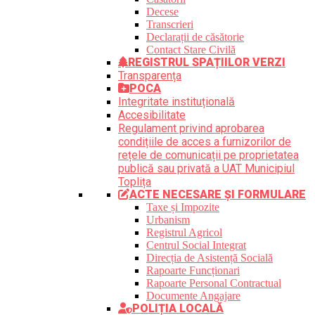
Decese
Transcrieri
Declarații de căsătorie
Contact Stare Civilă
REGISTRUL SPAȚIILOR VERZI
Transparența
POCA
Integritate instituțională
Accesibilitate
Regulament privind aprobarea
condițiile de acces a furnizorilor de
rețele de comunicații pe proprietatea
publică sau privată a UAT Municipiul
Toplița
ACTE NECESARE ȘI FORMULARE
Taxe și Impozite
Urbanism
Registrul Agricol
Centrul Social Integrat
Direcția de Asistență Socială
Rapoarte Funcționari
Rapoarte Personal Contractual
Documente Angajare
POLIȚIA LOCALĂ