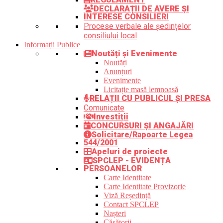
DECLARAȚII DE AVERE ȘI
INTERESE CONSILIERI
Procese verbale ale ședințelor
consiliului local
Informații Publice
Noutăți și Evenimente
Noutăți
Anunțuri
Evenimente
Licitație masă lemnoasă
RELAȚII CU PUBLICUL ȘI PRESA
Comunicate
Investiții
CONCURSURI ȘI ANGAJĂRI
Solicitare/Rapoarte Legea
544/2001
Apeluri de proiecte
SPCLEP - EVIDENȚA
PERSOANELOR
Carte Identitate
Carte Identitate Provizorie
Viză Reședință
Contact SPCLEP
Nașteri
Căsătorii