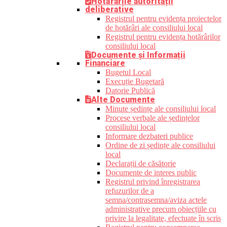
Hotărârile autorității
deliberative
Registrul pentru evidența proiectelor
de hotărâri ale consiliului local
Registrul pentru evidența hotărârilor
consiliului local
Documente și Informații
Financiare
Bugetul Local
Execuție Bugetară
Datorie Publică
Alte Documente
Minute ședințe ale consiliului local
Procese verbale ale ședințelor
consiliului local
Informare dezbateri publice
Ordine de zi ședințe ale consiliului
local
Declarații de căsătorie
Documente de interes public
Registrul privind înregistrarea
refuzurilor de a
semna/contrasemna/aviza actele
administrative precum obiecțiile cu
privire la legalitate, efectuate în scris