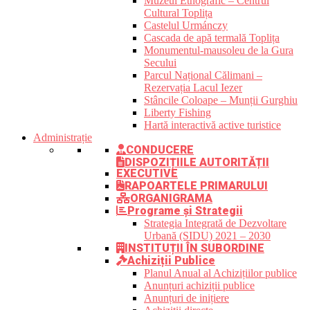
Muzeul Etnografic – Centrul
Cultural Toplița
Castelul Urmánczy
Cascada de apă termală Toplița
Monumentul-mausoleu de la Gura
Secului
Parcul Național Călimani –
Rezervația Lacul Iezer
Stâncile Coloape – Munții Gurghiu
Liberty Fishing
Hartă interactivă active turistice
Administrație
CONDUCERE
DISPOZIȚIILE AUTORITĂȚII
EXECUTIVE
RAPOARTELE PRIMARULUI
ORGANIGRAMA
Programe și Strategii
Strategia Integrată de Dezvoltare
Urbană (SIDU) 2021 – 2030
INSTITUȚII ÎN SUBORDINE
Achiziții Publice
Planul Anual al Achizițiilor publice
Anunțuri achiziții publice
Anunțuri de inițiere