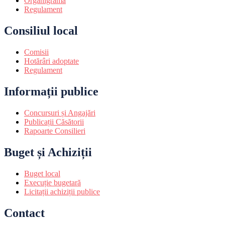
Organigrama
Regulament
Consiliul local
Comisii
Hotărâri adoptate
Regulament
Informații publice
Concursuri și Angajări
Publicații Căsătorii
Rapoarte Consilieri
Buget și Achiziții
Buget local
Execuție bugetară
Licitații achiziții publice
Contact