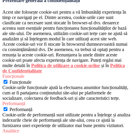
Prezentare generală a confidențialității
Acest site folosește cookie-uri pentru a vă îmbunătăți experiența în
timp ce navigați pe el. Dintre acestea, cookie-urile care sunt
clasificate ca necesare sunt stocate în browser-ul dvs. deoarece
acestea sunt esențiale pentru funcționarea funcționalităților de bază
ale site-ului. De asemenea, utilizăm cookie-uri terțe care ne ajută să
analizăm și să înțelegem modul în care utilizați acest site web.
Aceste cookie-uri vor fi stocate în browserul dumneavoastră numai
cu consimțământul dvs. De asemenea, va trebui să optați pentru a
renunța la aceste cookie-uri. Renunțarea la unele dintre aceste
cookie-uri poate afecta experiența de navigare. Puteți regăsi mai
multe detalii în
Politica de utilizare a cookie-urilor
și în
Politica
de Confidențialitate
Funcționale
Funcționale
Cookie-urile funcționale ajută la efectuarea anumitor funcționalități,
cum ar fi partajarea conținutului site-ului pe platformele de
socializare, colectarea de feedback-uri și alte caracteristici terțe.
Performanță
Performanță
Cookie-urile de performanță sunt utilizate pentru a înțelege și analiza
indexurile cheie de performanță ale site-ului, ceea ce ajută la
furnizarea unei experiențe de utilizator mai bune pentru vizitatori.
Analitice