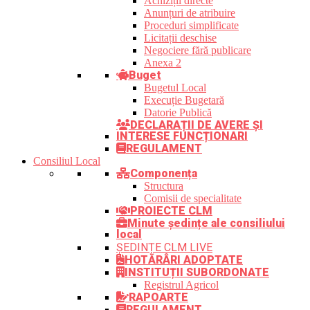
Achiziții directe
Anunțuri de atribuire
Proceduri simplificate
Licitații deschise
Negociere fără publicare
Anexa 2
Buget
Bugetul Local
Execuție Bugetară
Datorie Publică
DECLARAȚII DE AVERE ȘI
INTERESE FUNCȚIONARI
REGULAMENT
Consiliul Local
Componența
Structura
Comisii de specialitate
PROIECTE CLM
Minute ședințe ale consiliului
local
ȘEDINȚE CLM LIVE
HOTĂRÂRI ADOPTATE
INSTITUȚII SUBORDONATE
Registrul Agricol
RAPOARTE
REGULAMENT