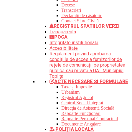
Decese
Transcrieri
Declarații de căsătorie
Contact Stare Civilă
REGISTRUL SPAȚIILOR VERZI
Transparența
POCA
Integritate instituțională
Accesibilitate
Regulament privind aprobarea
condițiile de acces a furnizorilor de
rețele de comunicații pe proprietatea
publică sau privată a UAT Municipiul
Toplița
ACTE NECESARE ȘI FORMULARE
Taxe și Impozite
Urbanism
Registrul Agricol
Centrul Social Integrat
Direcția de Asistență Socială
Rapoarte Funcționari
Rapoarte Personal Contractual
Documente Angajare
POLIȚIA LOCALĂ