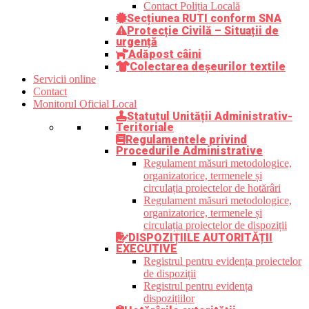
Contact Poliția Locală
Secțiunea RUTI conform SNA
Protecție Civilă – Situații de
urgență
Adăpost câini
Colectarea deșeurilor textile
Servicii online
Contact
Monitorul Oficial Local
Statutul Unității Administrativ-
Teritoriale
Regulamentele privind
Procedurile Administrative
Regulament măsuri metodologice,
organizatorice, termenele și
circulația proiectelor de hotărâri
Regulament măsuri metodologice,
organizatorice, termenele și
circulația proiectelor de dispoziții
DISPOZIȚIILE AUTORITĂȚII
EXECUTIVE
Registrul pentru evidența proiectelor
de dispoziții
Registrul pentru evidența
dispozițiilor