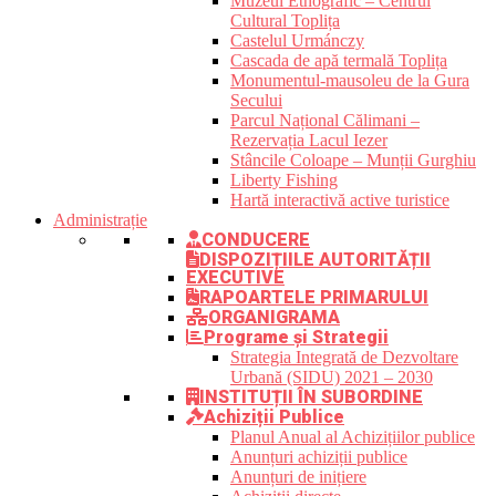
Muzeul Etnografic – Centrul
Cultural Toplița
Castelul Urmánczy
Cascada de apă termală Toplița
Monumentul-mausoleu de la Gura
Secului
Parcul Național Călimani –
Rezervația Lacul Iezer
Stâncile Coloape – Munții Gurghiu
Liberty Fishing
Hartă interactivă active turistice
Administrație
CONDUCERE
DISPOZIȚIILE AUTORITĂȚII
EXECUTIVE
RAPOARTELE PRIMARULUI
ORGANIGRAMA
Programe și Strategii
Strategia Integrată de Dezvoltare
Urbană (SIDU) 2021 – 2030
INSTITUȚII ÎN SUBORDINE
Achiziții Publice
Planul Anual al Achizițiilor publice
Anunțuri achiziții publice
Anunțuri de inițiere