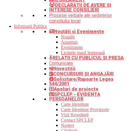
DECLARAȚII DE AVERE ȘI
INTERESE CONSILIERI
Procese verbale ale ședințelor
consiliului local
Informații Publice
Noutăți și Evenimente
Noutăți
Anunțuri
Evenimente
Licitație masă lemnoasă
RELAȚII CU PUBLICUL ȘI PRESA
Comunicate
Investiții
CONCURSURI ȘI ANGAJĂRI
Solicitare/Rapoarte Legea
544/2001
Apeluri de proiecte
SPCLEP - EVIDENȚA
PERSOANELOR
Carte Identitate
Carte Identitate Provizorie
Viză Reședință
Contact SPCLEP
Nașteri
Căsătorii