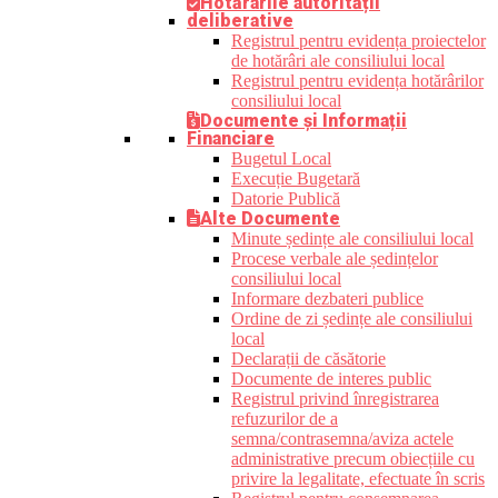
Hotărârile autorității
deliberative
Registrul pentru evidența proiectelor
de hotărâri ale consiliului local
Registrul pentru evidența hotărârilor
consiliului local
Documente și Informații
Financiare
Bugetul Local
Execuție Bugetară
Datorie Publică
Alte Documente
Minute ședințe ale consiliului local
Procese verbale ale ședințelor
consiliului local
Informare dezbateri publice
Ordine de zi ședințe ale consiliului
local
Declarații de căsătorie
Documente de interes public
Registrul privind înregistrarea
refuzurilor de a
semna/contrasemna/aviza actele
administrative precum obiecțiile cu
privire la legalitate, efectuate în scris