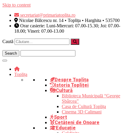
Skip to content
secretariat@primariatoplita.ro
Nicolae Bălcescu nr. 14 • Toplița • Harghita • 535700
Orar casierie: Luni-Miercuri: 07.00-15.30; Joi: 07.00-
18.00; Vineri: 07.00-13.00
Caută
Toplița
Despre Toplița
Istoria Topliței
Cultură
Biblioteca Municipală “George
Sbârcea”
Casa de Cultură Toplița
Cinema 3D Calimani
Sport
Cetățeni de Onoare
Educație