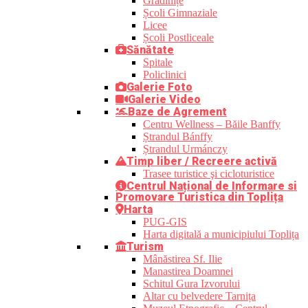
Grădinițe
Școli Gimnaziale
Licee
Școli Postliceale
Sănătate
Spitale
Policlinici
Galerie Foto
Galerie Video
Baze de Agrement
Centru Wellness – Băile Banffy
Ștrandul Bánffy
Ștrandul Urmánczy
Timp liber / Recreere activă
Trasee turistice şi cicloturistice
Centrul Național de Informare si
Promovare Turistica din Toplița
Harta
PUG-GIS
Harta digitală a municipiului Toplița
Turism
Mânăstirea Sf. Ilie
Manastirea Doamnei
Schitul Gura Izvorului
Altar cu belvedere Tarnița