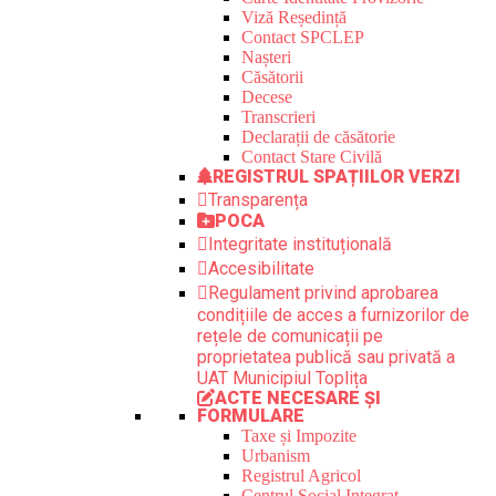
Viză Reședință
Contact SPCLEP
Nașteri
Căsătorii
Decese
Transcrieri
Declarații de căsătorie
Contact Stare Civilă
REGISTRUL SPAȚIILOR VERZI
Transparența
POCA
Integritate instituțională
Accesibilitate
Regulament privind aprobarea
condițiile de acces a furnizorilor de
rețele de comunicații pe
proprietatea publică sau privată a
UAT Municipiul Toplița
ACTE NECESARE ȘI
FORMULARE
Taxe și Impozite
Urbanism
Registrul Agricol
Centrul Social Integrat