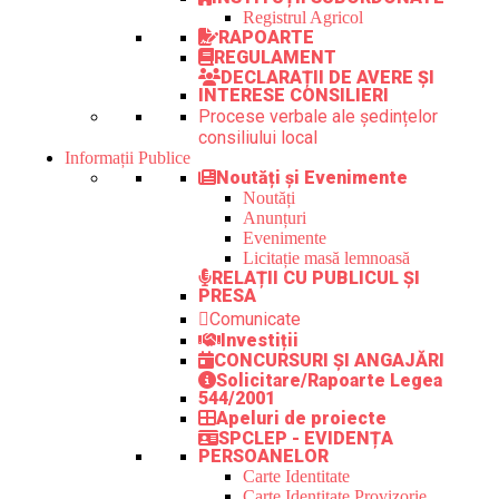
Registrul Agricol
RAPOARTE
REGULAMENT
DECLARAȚII DE AVERE ȘI
INTERESE CONSILIERI
Procese verbale ale ședințelor
consiliului local
Informații Publice
Noutăți și Evenimente
Noutăți
Anunțuri
Evenimente
Licitație masă lemnoasă
RELAȚII CU PUBLICUL ȘI
PRESA
Comunicate
Investiții
CONCURSURI ȘI ANGAJĂRI
Solicitare/Rapoarte Legea
544/2001
Apeluri de proiecte
SPCLEP - EVIDENȚA
PERSOANELOR
Carte Identitate
Carte Identitate Provizorie