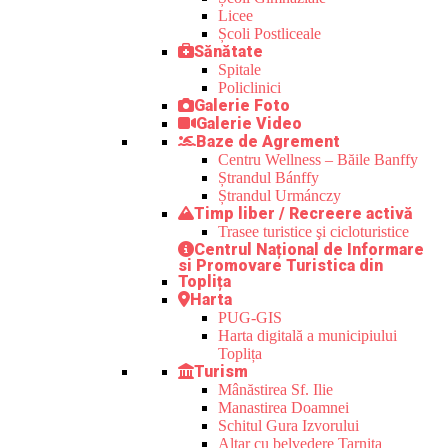
Licee
Școli Postliceale
Sănătate
Spitale
Policlinici
Galerie Foto
Galerie Video
Baze de Agrement
Centru Wellness – Băile Banffy
Ștrandul Bánffy
Ștrandul Urmánczy
Timp liber / Recreere activă
Trasee turistice şi cicloturistice
Centrul Național de Informare
si Promovare Turistica din
Toplița
Harta
PUG-GIS
Harta digitală a municipiului
Toplița
Turism
Mânăstirea Sf. Ilie
Manastirea Doamnei
Schitul Gura Izvorului
Altar cu belvedere Tarnița