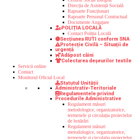
Direcția de Asistență Socială
Rapoarte Funcționari
Rapoarte Personal Contractual
Documente Angajare
POLIȚIA LOCALĂ
Contact Poliția Locală
Secțiunea RUTI conform SNA
Protecție Civilă – Situații de
urgență
Adăpost câini
Colectarea deșeurilor textile
Servicii online
Contact
Monitorul Oficial Local
Statutul Unității
Administrativ-Teritoriale
Regulamentele privind
Procedurile Administrative
Regulament măsuri
metodologice, organizatorice,
termenele și circulația proiectelor
de hotărâri
Regulament măsuri
metodologice, organizatorice,
termenele și circulația proiectelor