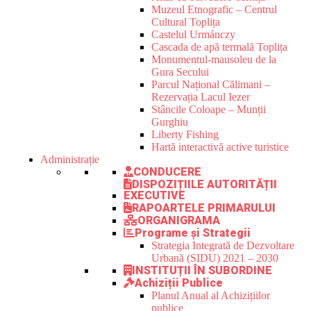
Muzeul Etnografic – Centrul
Cultural Toplița
Castelul Urmánczy
Cascada de apă termală Toplița
Monumentul-mausoleu de la
Gura Secului
Parcul Național Călimani –
Rezervația Lacul Iezer
Stâncile Coloape – Munții
Gurghiu
Liberty Fishing
Hartă interactivă active turistice
Administrație
CONDUCERE
DISPOZIȚIILE AUTORITĂȚII
EXECUTIVE
RAPOARTELE PRIMARULUI
ORGANIGRAMA
Programe și Strategii
Strategia Integrată de Dezvoltare
Urbană (SIDU) 2021 – 2030
INSTITUȚII ÎN SUBORDINE
Achiziții Publice
Planul Anual al Achizițiilor
publice