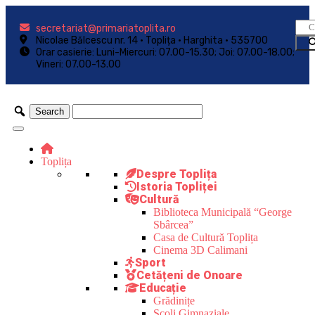
secretariat@primariatoplita.ro
Nicolae Bălcescu nr. 14 • Toplița • Harghita • 535700
Orar casierie: Luni-Miercuri: 07.00-15.30; Joi: 07.00-18.00;
Vineri: 07.00-13.00
Toplița
Despre Toplița
Istoria Topliței
Cultură
Biblioteca Municipală “George
Sbârcea”
Casa de Cultură Toplița
Cinema 3D Calimani
Sport
Cetățeni de Onoare
Educație
Grădinițe
Școli Gimnaziale