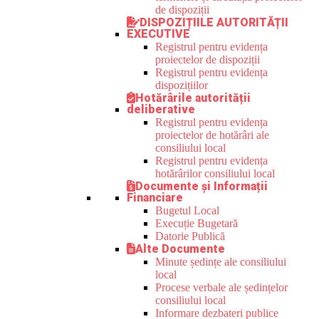
de dispoziții
DISPOZIȚIILE AUTORITĂȚII
EXECUTIVE
Registrul pentru evidența
proiectelor de dispoziții
Registrul pentru evidența
dispozițiilor
Hotărârile autorității
deliberative
Registrul pentru evidența
proiectelor de hotărâri ale
consiliului local
Registrul pentru evidența
hotărârilor consiliului local
Documente și Informații
Financiare
Bugetul Local
Execuție Bugetară
Datorie Publică
Alte Documente
Minute ședințe ale consiliului
local
Procese verbale ale ședințelor
consiliului local
Informare dezbateri publice