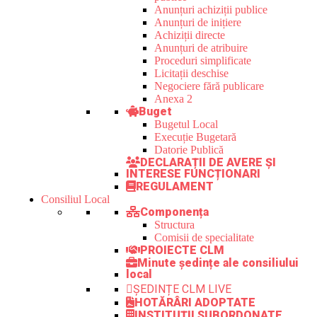
Anunțuri achiziții publice
Anunțuri de inițiere
Achiziții directe
Anunțuri de atribuire
Proceduri simplificate
Licitații deschise
Negociere fără publicare
Anexa 2
Buget
Bugetul Local
Execuție Bugetară
Datorie Publică
DECLARAȚII DE AVERE ȘI
INTERESE FUNCȚIONARI
REGULAMENT
Consiliul Local
Componența
Structura
Comisii de specialitate
PROIECTE CLM
Minute ședințe ale consiliului
local
ȘEDINȚE CLM LIVE
HOTĂRÂRI ADOPTATE
INSTITUȚII SUBORDONATE