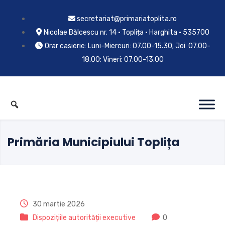
secretariat@primariatoplita.ro
Nicolae Bălcescu nr. 14 • Toplița • Harghita • 535700
Orar casierie: Luni-Miercuri: 07.00-15.30; Joi: 07.00-
18.00; Vineri: 07.00-13.00
Primăria Municipiului Toplița
30 martie 2026
Dispozițiile autorității executive
0