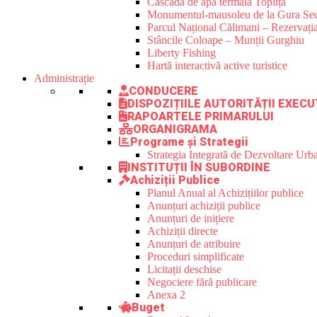
Cascada de apă termală Toplița
Monumentul-mausoleu de la Gura Sec
Parcul Național Călimani – Rezervația
Stâncile Coloape – Munții Gurghiu
Liberty Fishing
Hartă interactivă active turistice
Administrație
CONDUCERE
DISPOZIȚIILE AUTORITĂȚII EXECU
RAPOARTELE PRIMARULUI
ORGANIGRAMA
Programe și Strategii
Strategia Integrată de Dezvoltare Ur
INSTITUȚII ÎN SUBORDINE
Achiziții Publice
Planul Anual al Achizițiilor publice
Anunțuri achiziții publice
Anunțuri de inițiere
Achiziții directe
Anunțuri de atribuire
Proceduri simplificate
Licitații deschise
Negociere fără publicare
Anexa 2
Buget