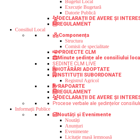
Bugetul Local
Execuție Bugetară
Datorie Publică
DECLARAȚII DE AVERE ȘI INTER
REGULAMENT
Consiliul Local
Componența
Structura
Comisii de specialitate
PROIECTE CLM
Minute ședințe ale consiliului loca
ȘEDINȚE CLM LIVE
HOTĂRÂRI ADOPTATE
INSTITUȚII SUBORDONATE
Registrul Agricol
RAPOARTE
REGULAMENT
DECLARAȚII DE AVERE ȘI INTERE
Procese verbale ale ședințelor consiliulu
Informații Publice
Noutăți și Evenimente
Noutăți
Anunțuri
Evenimente
Licitație masă lemnoasă