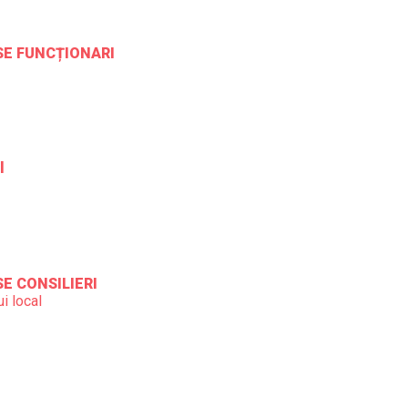
ESE FUNCȚIONARI
l
SE CONSILIERI
i local