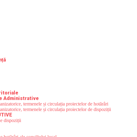
nță
itoriale
e Administrative
zatorice, termenele și circulația proiectelor de hotărâri
zatorice, termenele și circulația proiectelor de dispoziții
UTIVE
e dispoziții
 hotărâri ale consiliului local