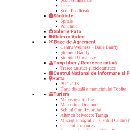
Școli Gimnaziale
Licee
Școli Postliceale
Sănătate
Spitale
Policlinici
Galerie Foto
Galerie Video
Baze de Agrement
Centru Wellness – Băile Banffy
Ștrandul Bánffy
Ștrandul Urmánczy
Timp liber / Recreere activă
Trasee turistice şi cicloturistice
Centrul Național de Informare si P
Harta
PUG-GIS
Harta digitală a municipiului Toplița
Turism
Mânăstirea Sf. Ilie
Manastirea Doamnei
Schitul Gura Izvorului
Altar cu belvedere Tarnița
Muzeul Etnografic – Centrul Cultural 
Castelul Urmánczy