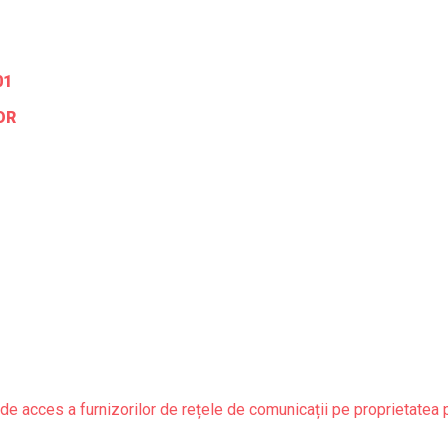
01
OR
de acces a furnizorilor de rețele de comunicații pe proprietatea 