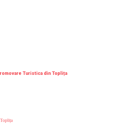
romovare Turistica din Toplița
Toplița