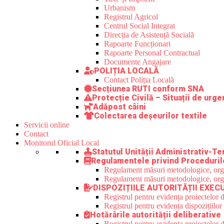
Urbanism
Registrul Agricol
Centrul Social Integrat
Direcția de Asistență Socială
Rapoarte Funcționari
Rapoarte Personal Contractual
Documente Angajare
POLIȚIA LOCALĂ
Contact Poliția Locală
Secțiunea RUTI conform SNA
Protecție Civilă – Situații de urge
Adăpost câini
Colectarea deșeurilor textile
Servicii online
Contact
Monitorul Oficial Local
Statutul Unității Administrativ-Ter
Regulamentele privind Proceduril
Regulament măsuri metodologice, organi
Regulament măsuri metodologice, organi
DISPOZIȚIILE AUTORITĂȚII EXEC
Registrul pentru evidența proiectelor d
Registrul pentru evidența dispozițiilor
Hotărârile autorității deliberative
Registrul pentru evidența proiectelor de