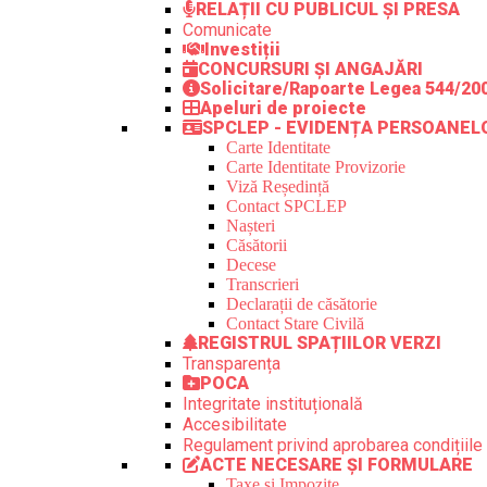
RELAȚII CU PUBLICUL ȘI PRESA
Comunicate
Investiții
CONCURSURI ȘI ANGAJĂRI
Solicitare/Rapoarte Legea 544/20
Apeluri de proiecte
SPCLEP - EVIDENȚA PERSOANEL
Carte Identitate
Carte Identitate Provizorie
Viză Reședință
Contact SPCLEP
Nașteri
Căsătorii
Decese
Transcrieri
Declarații de căsătorie
Contact Stare Civilă
REGISTRUL SPAȚIILOR VERZI
Transparența
POCA
Integritate instituțională
Accesibilitate
Regulament privind aprobarea condițiile 
ACTE NECESARE ȘI FORMULARE
Taxe și Impozite