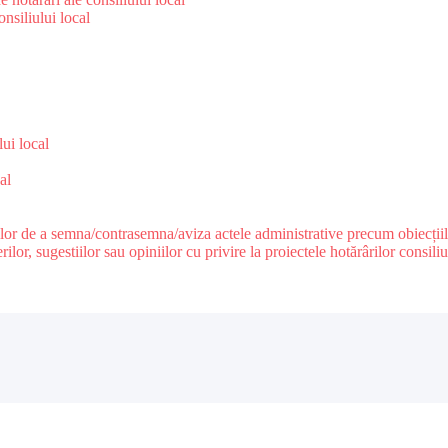
nsiliului local
e
lui local
al
ilor de a semna/contrasemna/aviza actele administrative precum obiecțiile c
r, sugestiilor sau opiniilor cu privire la proiectele hotărârilor consiliul