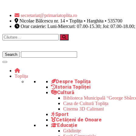
secretariat@primariatoplita.ro
Nicolae Bălcescu nr. 14 • Toplița • Harghita • 535700
Orar casierie: Luni-Miercuri: 07.00-15.30; Joi: 07.00-18.00;
Toplița
Despre Toplița
Istoria Topliței
Cultură
Biblioteca Municipală “George Sbârc
Casa de Cultură Toplița
Cinema 3D Calimani
Sport
Cetățeni de Onoare
Educație
Grădinițe