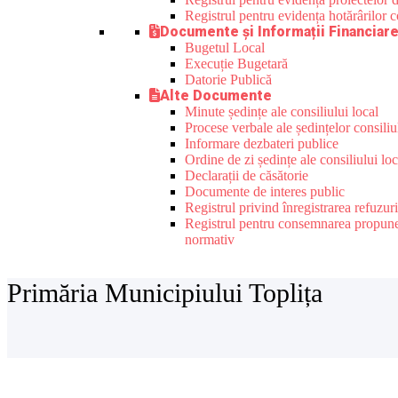
Registrul pentru evidența hotărârilor co
Documente și Informații Financiar
Bugetul Local
Execuție Bugetară
Datorie Publică
Alte Documente
Minute ședințe ale consiliului local
Procese verbale ale ședințelor consiliu
Informare dezbateri publice
Ordine de zi ședințe ale consiliului loc
Declarații de căsătorie
Documente de interes public
Registrul privind înregistrarea refuzur
Registrul pentru consemnarea propunerilo
normativ
Primăria Municipiului Toplița