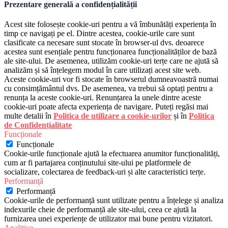
Prezentare generală a confidențialității
Acest site folosește cookie-uri pentru a vă îmbunătăți experiența în
timp ce navigați pe el. Dintre acestea, cookie-urile care sunt
clasificate ca necesare sunt stocate în browser-ul dvs. deoarece
acestea sunt esențiale pentru funcționarea funcționalităților de bază
ale site-ului. De asemenea, utilizăm cookie-uri terțe care ne ajută să
analizăm și să înțelegem modul în care utilizați acest site web.
Aceste cookie-uri vor fi stocate în browserul dumneavoastră numai
cu consimțământul dvs. De asemenea, va trebui să optați pentru a
renunța la aceste cookie-uri. Renunțarea la unele dintre aceste
cookie-uri poate afecta experiența de navigare. Puteți regăsi mai
multe detalii în
Politica de utilizare a cookie-urilor
și în
Politica
de Confidențialitate
Funcționale
Funcționale
Cookie-urile funcționale ajută la efectuarea anumitor funcționalități,
cum ar fi partajarea conținutului site-ului pe platformele de
socializare, colectarea de feedback-uri și alte caracteristici terțe.
Performanță
Performanță
Cookie-urile de performanță sunt utilizate pentru a înțelege și analiza
indexurile cheie de performanță ale site-ului, ceea ce ajută la
furnizarea unei experiențe de utilizator mai bune pentru vizitatori.
Analitice