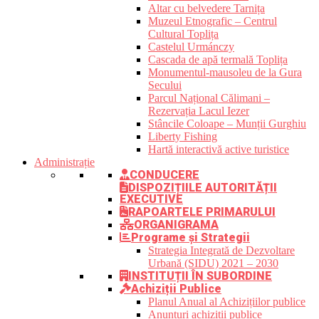
Altar cu belvedere Tarnița
Muzeul Etnografic – Centrul
Cultural Toplița
Castelul Urmánczy
Cascada de apă termală Toplița
Monumentul-mausoleu de la Gura
Secului
Parcul Național Călimani –
Rezervația Lacul Iezer
Stâncile Coloape – Munții Gurghiu
Liberty Fishing
Hartă interactivă active turistice
Administrație
CONDUCERE
DISPOZIȚIILE AUTORITĂȚII
EXECUTIVE
RAPOARTELE PRIMARULUI
ORGANIGRAMA
Programe și Strategii
Strategia Integrată de Dezvoltare
Urbană (SIDU) 2021 – 2030
INSTITUȚII ÎN SUBORDINE
Achiziții Publice
Planul Anual al Achizițiilor publice
Anunțuri achiziții publice