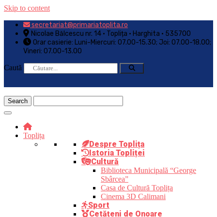
Skip to content
secretariat@primariatoplita.ro
Nicolae Bălcescu nr. 14 • Toplița • Harghita • 535700
Orar casierie: Luni-Miercuri: 07.00-15.30; Joi: 07.00-18.00;
Vineri: 07.00-13.00
Caută
Toplița
Despre Toplița
Istoria Topliței
Cultură
Biblioteca Municipală “George
Sbârcea”
Casa de Cultură Toplița
Cinema 3D Calimani
Sport
Cetățeni de Onoare