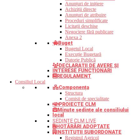
Anunțuri de inițiere
Achiziții directe
Anunțuri de atribuire
Proceduri simplificate
Licitații deschise
Negociere fără publicare
Anexa 2
Buget
Bugetul Local
Execuție Bugetară
Datorie Publică
DECLARAȚII DE AVERE ȘI
INTERESE FUNCȚIONARI
REGULAMENT
Consiliul Local
Componența
Structura
Comisii de specialitate
PROIECTE CLM
Minute ședințe ale consiliului
local
ȘEDINȚE CLM LIVE
HOTĂRÂRI ADOPTATE
INSTITUȚII SUBORDONATE
Registrul Agricol