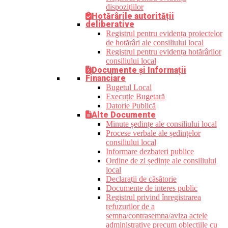
dispozițiilor
Hotărârile autorității
deliberative
Registrul pentru evidența proiectelor
de hotărâri ale consiliului local
Registrul pentru evidența hotărârilor
consiliului local
Documente și Informații
Financiare
Bugetul Local
Execuție Bugetară
Datorie Publică
Alte Documente
Minute ședințe ale consiliului local
Procese verbale ale ședințelor
consiliului local
Informare dezbateri publice
Ordine de zi ședințe ale consiliului
local
Declarații de căsătorie
Documente de interes public
Registrul privind înregistrarea
refuzurilor de a
semna/contrasemna/aviza actele
administrative precum obiecțiile cu