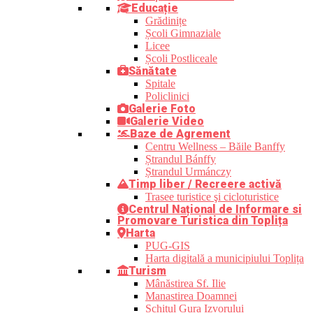
Educație
Grădinițe
Școli Gimnaziale
Licee
Școli Postliceale
Sănătate
Spitale
Policlinici
Galerie Foto
Galerie Video
Baze de Agrement
Centru Wellness – Băile Banffy
Ștrandul Bánffy
Ștrandul Urmánczy
Timp liber / Recreere activă
Trasee turistice şi cicloturistice
Centrul Național de Informare si
Promovare Turistica din Toplița
Harta
PUG-GIS
Harta digitală a municipiului Toplița
Turism
Mânăstirea Sf. Ilie
Manastirea Doamnei
Schitul Gura Izvorului