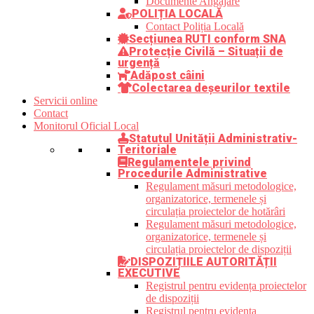
Documente Angajare
POLIȚIA LOCALĂ
Contact Poliția Locală
Secțiunea RUTI conform SNA
Protecție Civilă – Situații de
urgență
Adăpost câini
Colectarea deșeurilor textile
Servicii online
Contact
Monitorul Oficial Local
Statutul Unității Administrativ-
Teritoriale
Regulamentele privind
Procedurile Administrative
Regulament măsuri metodologice,
organizatorice, termenele și
circulația proiectelor de hotărâri
Regulament măsuri metodologice,
organizatorice, termenele și
circulația proiectelor de dispoziții
DISPOZIȚIILE AUTORITĂȚII
EXECUTIVE
Registrul pentru evidența proiectelor
de dispoziții
Registrul pentru evidența