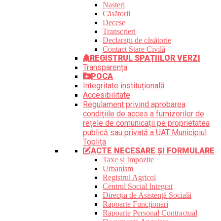
Nașteri
Căsătorii
Decese
Transcrieri
Declarații de căsătorie
Contact Stare Civilă
REGISTRUL SPAȚIILOR VERZI
Transparența
POCA
Integritate instituțională
Accesibilitate
Regulament privind aprobarea
condițiile de acces a furnizorilor de
rețele de comunicații pe proprietatea
publică sau privată a UAT Municipiul
Toplița
ACTE NECESARE ȘI FORMULARE
Taxe și Impozite
Urbanism
Registrul Agricol
Centrul Social Integrat
Direcția de Asistență Socială
Rapoarte Funcționari
Rapoarte Personal Contractual