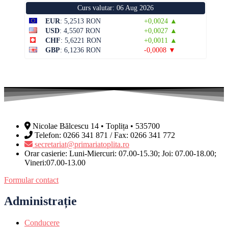
Curs valutar: 06 Aug 2026
EUR
: 5,2513 RON
+0,0024 ▲
USD
: 4,5507 RON
+0,0027 ▲
CHF
: 5,6221 RON
+0,0011 ▲
GBP
: 6,1236 RON
-0,0008 ▼
Nicolae Bălcescu 14 • Toplița • 535700
Telefon: 0266 341 871 / Fax: 0266 341 772
secretariat@primariatoplita.ro
Orar casierie: Luni-Miercuri: 07.00-15.30; Joi: 07.00-18.00;
Vineri:07.00-13.00
Formular contact
Administrație
Conducere