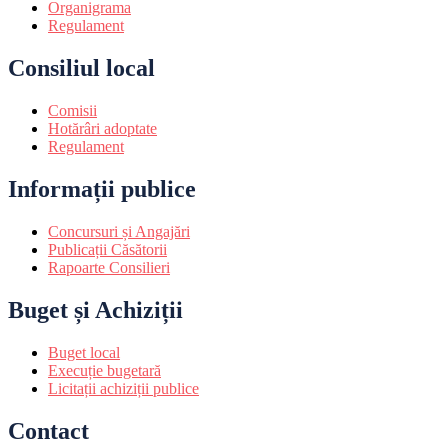
Organigrama
Regulament
Consiliul local
Comisii
Hotărâri adoptate
Regulament
Informații publice
Concursuri și Angajări
Publicații Căsătorii
Rapoarte Consilieri
Buget și Achiziții
Buget local
Execuție bugetară
Licitații achiziții publice
Contact