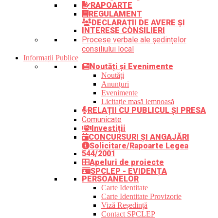
RAPOARTE
REGULAMENT
DECLARAȚII DE AVERE ȘI
INTERESE CONSILIERI
Procese verbale ale ședințelor
consiliului local
Informații Publice
Noutăți și Evenimente
Noutăți
Anunțuri
Evenimente
Licitație masă lemnoasă
RELAȚII CU PUBLICUL ȘI PRESA
Comunicate
Investiții
CONCURSURI ȘI ANGAJĂRI
Solicitare/Rapoarte Legea
544/2001
Apeluri de proiecte
SPCLEP - EVIDENȚA
PERSOANELOR
Carte Identitate
Carte Identitate Provizorie
Viză Reședință
Contact SPCLEP