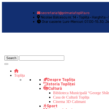
secretariat@primariatoplita.ro
Nicolae Bălcescu nr. 14 • Toplița • Harghita
Orar casierie: Luni-Miercuri: 07.00-15.30; J
Toplița
Despre Toplița
Istoria Topliței
Cultură
Biblioteca Municipală “George Sbâ
Casa de Cultură Toplița
Cinema 3D Calimani
Sport