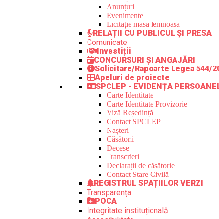
Anunțuri
Evenimente
Licitație masă lemnoasă
RELAȚII CU PUBLICUL ȘI PRESA
Comunicate
Investiții
CONCURSURI ȘI ANGAJĂRI
Solicitare/Rapoarte Legea 544/2
Apeluri de proiecte
SPCLEP - EVIDENȚA PERSOANE
Carte Identitate
Carte Identitate Provizorie
Viză Reședință
Contact SPCLEP
Nașteri
Căsătorii
Decese
Transcrieri
Declarații de căsătorie
Contact Stare Civilă
REGISTRUL SPAȚIILOR VERZI
Transparența
POCA
Integritate instituțională