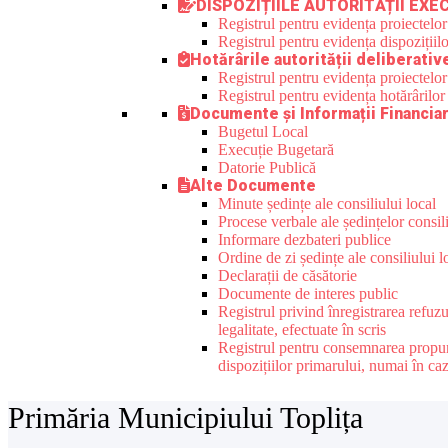
DISPOZIȚIILE AUTORITĂȚII EXE
Registrul pentru evidența proiectelor
Registrul pentru evidența dispozițiilo
Hotărârile autorității deliberativ
Registrul pentru evidența proiectelor 
Registrul pentru evidența hotărârilor 
Documente și Informații Financia
Bugetul Local
Execuție Bugetară
Datorie Publică
Alte Documente
Minute ședințe ale consiliului local
Procese verbale ale ședințelor consili
Informare dezbateri publice
Ordine de zi ședințe ale consiliului l
Declarații de căsătorie
Documente de interes public
Registrul privind înregistrarea refuz
legalitate, efectuate în scris
Registrul pentru consemnarea propuneri
dispozițiilor primarului, numai în ca
Primăria Municipiului Toplița