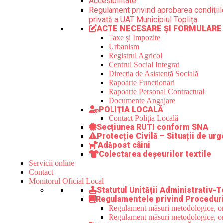
Accesibilitate
Regulament privind aprobarea condițiile
privată a UAT Municipiul Toplița
ACTE NECESARE ȘI FORMULARE
Taxe și Impozite
Urbanism
Registrul Agricol
Centrul Social Integrat
Direcția de Asistență Socială
Rapoarte Funcționari
Rapoarte Personal Contractual
Documente Angajare
POLIȚIA LOCALĂ
Contact Poliția Locală
Secțiunea RUTI conform SNA
Protecție Civilă – Situații de ur
Adăpost câini
Colectarea deșeurilor textile
Servicii online
Contact
Monitorul Oficial Local
Statutul Unității Administrativ-T
Regulamentele privind Proceduri
Regulament măsuri metodologice, orga
Regulament măsuri metodologice, orga