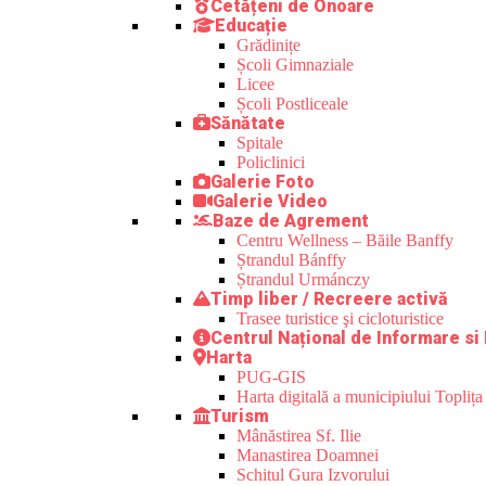
Cetățeni de Onoare
Educație
Grădinițe
Școli Gimnaziale
Licee
Școli Postliceale
Sănătate
Spitale
Policlinici
Galerie Foto
Galerie Video
Baze de Agrement
Centru Wellness – Băile Banffy
Ștrandul Bánffy
Ștrandul Urmánczy
Timp liber / Recreere activă
Trasee turistice şi cicloturistice
Centrul Național de Informare si
Harta
PUG-GIS
Harta digitală a municipiului Toplița
Turism
Mânăstirea Sf. Ilie
Manastirea Doamnei
Schitul Gura Izvorului