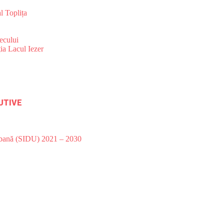
l Toplița
ecului
ia Lacul Iezer
UTIVE
Urbană (SIDU) 2021 – 2030