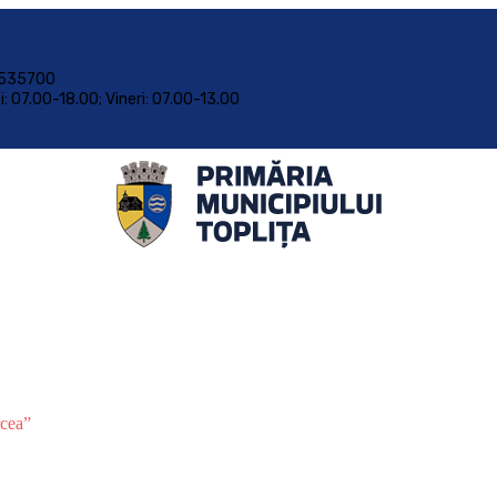
 • 535700
oi: 07.00-18.00; Vineri: 07.00-13.00
rcea”