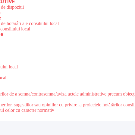
CUTIVE
 de dispoziții
r
e
de hotărâri ale consiliului local
consiliului local
re
ului local
ocal
urilor de a semna/contrasemna/aviza actele administrative precum obiecții
lor, sugestiilor sau opiniilor cu privire la proiectele hotărârilor consili
zul celor cu caracter normativ