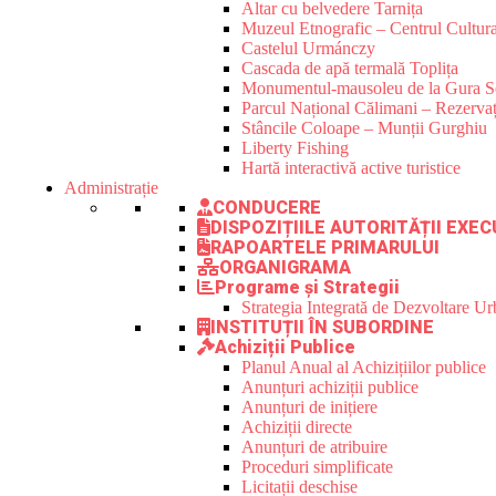
Altar cu belvedere Tarnița
Muzeul Etnografic – Centrul Cultura
Castelul Urmánczy
Cascada de apă termală Toplița
Monumentul-mausoleu de la Gura S
Parcul Național Călimani – Rezervaț
Stâncile Coloape – Munții Gurghiu
Liberty Fishing
Hartă interactivă active turistice
Administrație
CONDUCERE
DISPOZIȚIILE AUTORITĂȚII EXEC
RAPOARTELE PRIMARULUI
ORGANIGRAMA
Programe și Strategii
Strategia Integrată de Dezvoltare 
INSTITUȚII ÎN SUBORDINE
Achiziții Publice
Planul Anual al Achizițiilor publice
Anunțuri achiziții publice
Anunțuri de inițiere
Achiziții directe
Anunțuri de atribuire
Proceduri simplificate
Licitații deschise