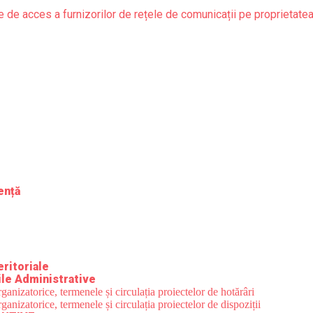
 de acces a furnizorilor de rețele de comunicații pe proprietate
gență
eritoriale
le Administrative
nizatorice, termenele și circulația proiectelor de hotărâri
nizatorice, termenele și circulația proiectelor de dispoziții