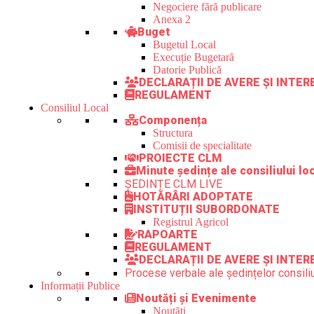
Negociere fără publicare
Anexa 2
Buget
Bugetul Local
Execuție Bugetară
Datorie Publică
DECLARAȚII DE AVERE ȘI INTE
REGULAMENT
Consiliul Local
Componența
Structura
Comisii de specialitate
PROIECTE CLM
Minute ședințe ale consiliului lo
ȘEDINȚE CLM LIVE
HOTĂRÂRI ADOPTATE
INSTITUȚII SUBORDONATE
Registrul Agricol
RAPOARTE
REGULAMENT
DECLARAȚII DE AVERE ȘI INTER
Procese verbale ale ședințelor consiliu
Informații Publice
Noutăți și Evenimente
Noutăți