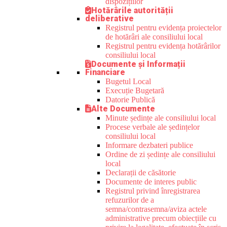
dispozițiilor
Hotărârile autorității
deliberative
Registrul pentru evidența proiectelor
de hotărâri ale consiliului local
Registrul pentru evidența hotărârilor
consiliului local
Documente și Informații
Financiare
Bugetul Local
Execuție Bugetară
Datorie Publică
Alte Documente
Minute ședințe ale consiliului local
Procese verbale ale ședințelor
consiliului local
Informare dezbateri publice
Ordine de zi ședințe ale consiliului
local
Declarații de căsătorie
Documente de interes public
Registrul privind înregistrarea
refuzurilor de a
semna/contrasemna/aviza actele
administrative precum obiecțiile cu