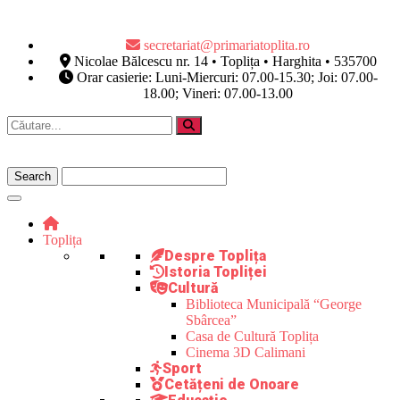
secretariat@primariatoplita.ro
Nicolae Bălcescu nr. 14 • Toplița • Harghita • 535700
Orar casierie: Luni-Miercuri: 07.00-15.30; Joi: 07.00-
18.00; Vineri: 07.00-13.00
Toplița
Despre Toplița
Istoria Topliței
Cultură
Biblioteca Municipală “George
Sbârcea”
Casa de Cultură Toplița
Cinema 3D Calimani
Sport
Cetățeni de Onoare