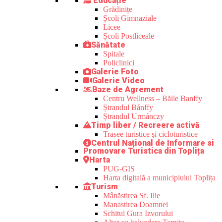
Educație
Grădinițe
Școli Gimnaziale
Licee
Școli Postliceale
Sănătate
Spitale
Policlinici
Galerie Foto
Galerie Video
Baze de Agrement
Centru Wellness – Băile Banffy
Ștrandul Bánffy
Ștrandul Urmánczy
Timp liber / Recreere activă
Trasee turistice şi cicloturistice
Centrul Național de Informare si
Promovare Turistica din Toplița
Harta
PUG-GIS
Harta digitală a municipiului Toplița
Turism
Mânăstirea Sf. Ilie
Manastirea Doamnei
Schitul Gura Izvorului