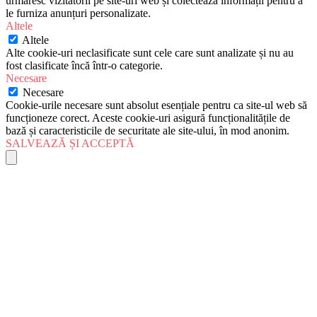
urmăresc vizitatorii pe site-uri web și colectează informații pentru a
le furniza anunțuri personalizate.
Altele
Altele
Alte cookie-uri neclasificate sunt cele care sunt analizate și nu au
fost clasificate încă într-o categorie.
Necesare
Necesare
Cookie-urile necesare sunt absolut esențiale pentru ca site-ul web să
funcționeze corect. Aceste cookie-uri asigură funcționalitățile de
bază și caracteristicile de securitate ale site-ului, în mod anonim.
SALVEAZĂ ȘI ACCEPTĂ