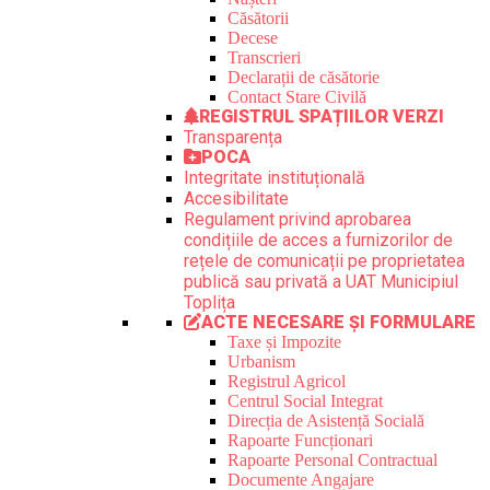
Căsătorii
Decese
Transcrieri
Declarații de căsătorie
Contact Stare Civilă
REGISTRUL SPAȚIILOR VERZI
Transparența
POCA
Integritate instituțională
Accesibilitate
Regulament privind aprobarea
condițiile de acces a furnizorilor de
rețele de comunicații pe proprietatea
publică sau privată a UAT Municipiul
Toplița
ACTE NECESARE ȘI FORMULARE
Taxe și Impozite
Urbanism
Registrul Agricol
Centrul Social Integrat
Direcția de Asistență Socială
Rapoarte Funcționari
Rapoarte Personal Contractual
Documente Angajare