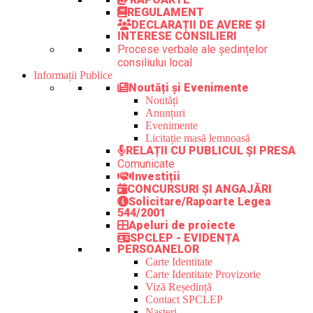
REGULAMENT
DECLARAȚII DE AVERE ȘI
INTERESE CONSILIERI
Procese verbale ale ședințelor
consiliului local
Informații Publice
Noutăți și Evenimente
Noutăți
Anunțuri
Evenimente
Licitație masă lemnoasă
RELAȚII CU PUBLICUL ȘI PRESA
Comunicate
Investiții
CONCURSURI ȘI ANGAJĂRI
Solicitare/Rapoarte Legea
544/2001
Apeluri de proiecte
SPCLEP - EVIDENȚA
PERSOANELOR
Carte Identitate
Carte Identitate Provizorie
Viză Reședință
Contact SPCLEP
Nașteri