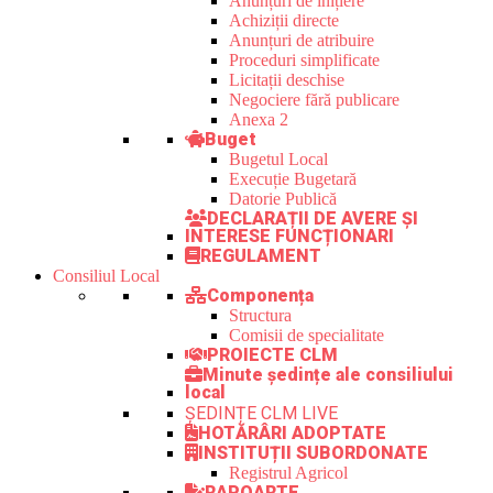
Anunțuri de inițiere
Achiziții directe
Anunțuri de atribuire
Proceduri simplificate
Licitații deschise
Negociere fără publicare
Anexa 2
Buget
Bugetul Local
Execuție Bugetară
Datorie Publică
DECLARAȚII DE AVERE ȘI
INTERESE FUNCȚIONARI
REGULAMENT
Consiliul Local
Componența
Structura
Comisii de specialitate
PROIECTE CLM
Minute ședințe ale consiliului
local
ȘEDINȚE CLM LIVE
HOTĂRÂRI ADOPTATE
INSTITUȚII SUBORDONATE
Registrul Agricol
RAPOARTE