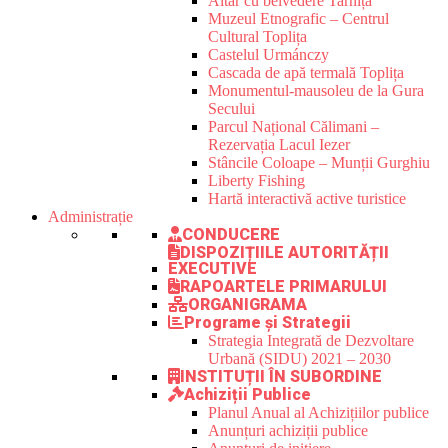
Altar cu belvedere Tarnița
Muzeul Etnografic – Centrul
Cultural Toplița
Castelul Urmánczy
Cascada de apă termală Toplița
Monumentul-mausoleu de la Gura
Secului
Parcul Național Călimani –
Rezervația Lacul Iezer
Stâncile Coloape – Munții Gurghiu
Liberty Fishing
Hartă interactivă active turistice
Administrație
CONDUCERE
DISPOZIȚIILE AUTORITĂȚII
EXECUTIVE
RAPOARTELE PRIMARULUI
ORGANIGRAMA
Programe și Strategii
Strategia Integrată de Dezvoltare
Urbană (SIDU) 2021 – 2030
INSTITUȚII ÎN SUBORDINE
Achiziții Publice
Planul Anual al Achizițiilor publice
Anunțuri achiziții publice