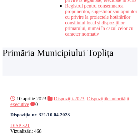
privire la legalitate, efectuate în scris
Registrul pentru consemnarea
propunerilor, sugestiilor sau opiniilor
cu privire la proiectele hotărârilor
consiliului local și dispozițiilor
primarului, numai în cazul celor cu
caracter normativ
Primăria Municipiului Toplița
10 aprilie 2023
Dispoziții-2023
,
Dispozițiile autorității
executive
0
Dispoziția nr. 321/10.04.2023
DISP 321
Vizualizări:
468