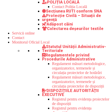
POLIȚIA LOCALĂ
Contact Poliția Locală
Secțiunea RUTI conform SNA
Protecție Civilă – Situații de
urgență
Adăpost câini
Colectarea deșeurilor textile
Servicii online
Contact
Monitorul Oficial Local
Statutul Unității Administrativ-
Teritoriale
Regulamentele privind
Procedurile Administrative
Regulament măsuri metodologice,
organizatorice, termenele și
circulația proiectelor de hotărâri
Regulament măsuri metodologice,
organizatorice, termenele și
circulația proiectelor de dispoziții
DISPOZIȚIILE AUTORITĂȚII
EXECUTIVE
Registrul pentru evidența proiectelor
de dispoziții
Registrul pentru evidența