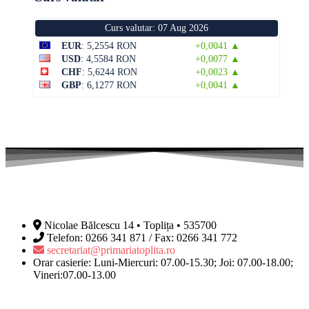
Curs valutar: 07 Aug 2026
EUR
: 5,2554 RON
+0,0041 ▲
USD
: 4,5584 RON
+0,0077 ▲
CHF
: 5,6244 RON
+0,0023 ▲
GBP
: 6,1277 RON
+0,0041 ▲
Nicolae Bălcescu 14 • Toplița • 535700
Telefon: 0266 341 871 / Fax: 0266 341 772
secretariat@primariatoplita.ro
Orar casierie: Luni-Miercuri: 07.00-15.30; Joi: 07.00-18.00;
Vineri:07.00-13.00