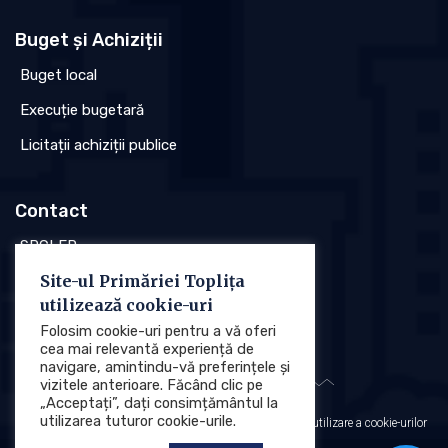
Buget și Achiziții
Buget local
Execuție bugetară
Licitații achiziții publice
Contact
SPCLEP
Site-ul Primăriei Toplița
Stare civilă
utilizează cookie-uri
Poliția locală
Folosim cookie-uri pentru a vă oferi
cea mai relevantă experiență de
navigare, amintindu-vă preferințele și
vizitele anterioare. Făcând clic pe
„Acceptați”, dați consimțământul la
utilizarea tuturor cookie-urile.
Protecția datelor cu caracter personal (GDPR)
Politica de utilizare a cookie-urilor