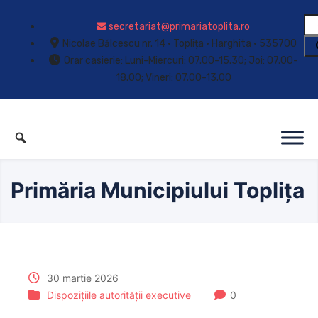
secretariat@primariatoplita.ro
Nicolae Bălcescu nr. 14 • Toplița • Harghita • 535700
Orar casierie: Luni-Miercuri: 07.00-15.30; Joi: 07.00-
18.00; Vineri: 07.00-13.00
Primăria Municipiului Toplița
30 martie 2026
Dispozițiile autorității executive
0