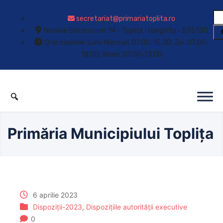
secretariat@primariatoplita.ro
Nicolae Bălcescu nr. 14 • Toplița • Harghita • 535700
Orar casierie: Luni-Miercuri: 07.00-15.30; Joi: 07.00-
18.00; Vineri: 07.00-13.00
Primăria Municipiului Toplița
6 aprilie 2023
Dispoziții-2023
,
Dispozițiile autorității executive
0