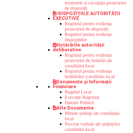
termenele și circulația proiectelor
de dispoziții
DISPOZIȚIILE AUTORITĂȚII
EXECUTIVE
Registrul pentru evidența
proiectelor de dispoziții
Registrul pentru evidența
dispozițiilor
Hotărârile autorității
deliberative
Registrul pentru evidența
proiectelor de hotărâri ale
consiliului local
Registrul pentru evidența
hotărârilor consiliului local
Documente și Informații
Financiare
Bugetul Local
Execuție Bugetară
Datorie Publică
Alte Documente
Minute ședințe ale consiliului
local
Procese verbale ale ședințelor
consiliului local