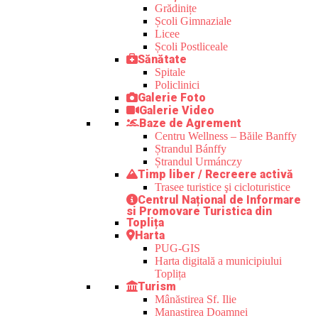
Grădinițe
Școli Gimnaziale
Licee
Școli Postliceale
Sănătate
Spitale
Policlinici
Galerie Foto
Galerie Video
Baze de Agrement
Centru Wellness – Băile Banffy
Ștrandul Bánffy
Ștrandul Urmánczy
Timp liber / Recreere activă
Trasee turistice şi cicloturistice
Centrul Național de Informare
si Promovare Turistica din
Toplița
Harta
PUG-GIS
Harta digitală a municipiului
Toplița
Turism
Mânăstirea Sf. Ilie
Manastirea Doamnei