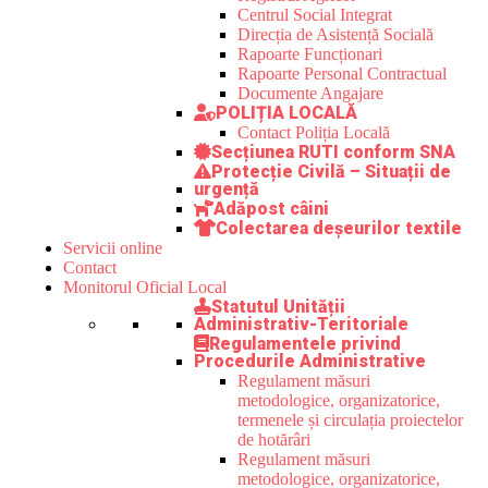
Centrul Social Integrat
Direcția de Asistență Socială
Rapoarte Funcționari
Rapoarte Personal Contractual
Documente Angajare
POLIȚIA LOCALĂ
Contact Poliția Locală
Secțiunea RUTI conform SNA
Protecție Civilă – Situații de
urgență
Adăpost câini
Colectarea deșeurilor textile
Servicii online
Contact
Monitorul Oficial Local
Statutul Unității
Administrativ-Teritoriale
Regulamentele privind
Procedurile Administrative
Regulament măsuri
metodologice, organizatorice,
termenele și circulația proiectelor
de hotărâri
Regulament măsuri
metodologice, organizatorice,