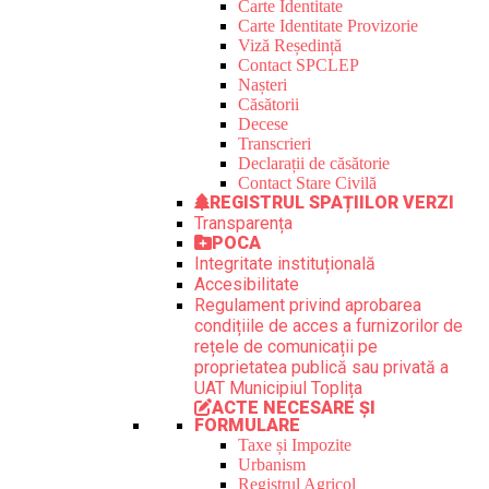
Carte Identitate
Carte Identitate Provizorie
Viză Reședință
Contact SPCLEP
Nașteri
Căsătorii
Decese
Transcrieri
Declarații de căsătorie
Contact Stare Civilă
REGISTRUL SPAȚIILOR VERZI
Transparența
POCA
Integritate instituțională
Accesibilitate
Regulament privind aprobarea
condițiile de acces a furnizorilor de
rețele de comunicații pe
proprietatea publică sau privată a
UAT Municipiul Toplița
ACTE NECESARE ȘI
FORMULARE
Taxe și Impozite
Urbanism
Registrul Agricol