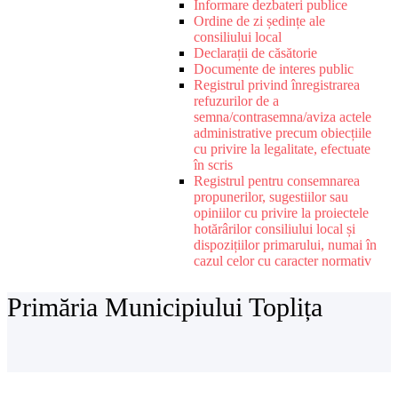
Informare dezbateri publice
Ordine de zi ședințe ale
consiliului local
Declarații de căsătorie
Documente de interes public
Registrul privind înregistrarea
refuzurilor de a
semna/contrasemna/aviza actele
administrative precum obiecțiile
cu privire la legalitate, efectuate
în scris
Registrul pentru consemnarea
propunerilor, sugestiilor sau
opiniilor cu privire la proiectele
hotărârilor consiliului local și
dispozițiilor primarului, numai în
cazul celor cu caracter normativ
Primăria Municipiului Toplița