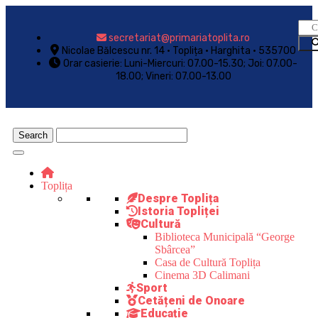
secretariat@primariatoplita.ro
Nicolae Bălcescu nr. 14 • Toplița • Harghita • 535700
Orar casierie: Luni-Miercuri: 07.00-15.30; Joi: 07.00-
18.00; Vineri: 07.00-13.00
Toplița
Despre Toplița
Istoria Topliței
Cultură
Biblioteca Municipală “George
Sbârcea”
Casa de Cultură Toplița
Cinema 3D Calimani
Sport
Cetățeni de Onoare
Educație