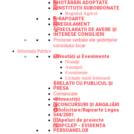
HOTĂRÂRI ADOPTATE
INSTITUȚII SUBORDONATE
Registrul Agricol
RAPOARTE
REGULAMENT
DECLARAȚII DE AVERE ȘI
INTERESE CONSILIERI
Procese verbale ale ședințelor
consiliului local
Informații Publice
Noutăți și Evenimente
Noutăți
Anunțuri
Evenimente
Licitație masă lemnoasă
RELAȚII CU PUBLICUL ȘI
PRESA
Comunicate
Investiții
CONCURSURI ȘI ANGAJĂRI
Solicitare/Rapoarte Legea
544/2001
Apeluri de proiecte
SPCLEP - EVIDENȚA
PERSOANELOR