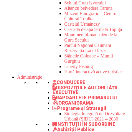
Schitul Gura Izvorului
Altar cu belvedere Tarnița
Muzeul Etnografic – Centrul
Cultural Toplița
Castelul Urmánczy
Cascada de apă termală Toplița
Monumentul-mausoleu de la
Gura Secului
Parcul Național Călimani –
Rezervația Lacul Iezer
Stâncile Coloape – Munții
Gurghiu
Liberty Fishing
Hartă interactivă active turistice
Administrație
CONDUCERE
DISPOZIȚIILE AUTORITĂȚII
EXECUTIVE
RAPOARTELE PRIMARULUI
ORGANIGRAMA
Programe și Strategii
Strategia Integrată de Dezvoltare
Urbană (SIDU) 2021 – 2030
INSTITUȚII ÎN SUBORDINE
Achiziții Publice