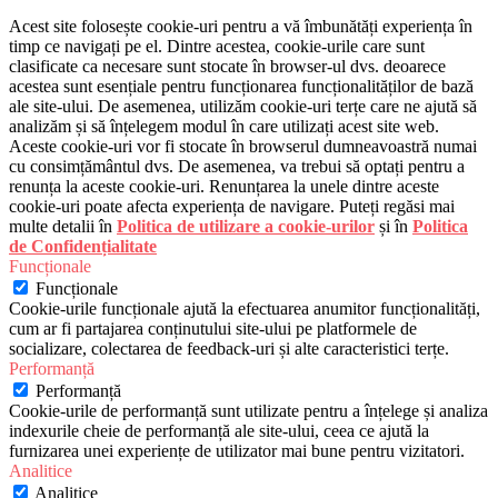
Acest site folosește cookie-uri pentru a vă îmbunătăți experiența în
timp ce navigați pe el. Dintre acestea, cookie-urile care sunt
clasificate ca necesare sunt stocate în browser-ul dvs. deoarece
acestea sunt esențiale pentru funcționarea funcționalităților de bază
ale site-ului. De asemenea, utilizăm cookie-uri terțe care ne ajută să
analizăm și să înțelegem modul în care utilizați acest site web.
Aceste cookie-uri vor fi stocate în browserul dumneavoastră numai
cu consimțământul dvs. De asemenea, va trebui să optați pentru a
renunța la aceste cookie-uri. Renunțarea la unele dintre aceste
cookie-uri poate afecta experiența de navigare. Puteți regăsi mai
multe detalii în
Politica de utilizare a cookie-urilor
și în
Politica
de Confidențialitate
Funcționale
Funcționale
Cookie-urile funcționale ajută la efectuarea anumitor funcționalități,
cum ar fi partajarea conținutului site-ului pe platformele de
socializare, colectarea de feedback-uri și alte caracteristici terțe.
Performanță
Performanță
Cookie-urile de performanță sunt utilizate pentru a înțelege și analiza
indexurile cheie de performanță ale site-ului, ceea ce ajută la
furnizarea unei experiențe de utilizator mai bune pentru vizitatori.
Analitice
Analitice