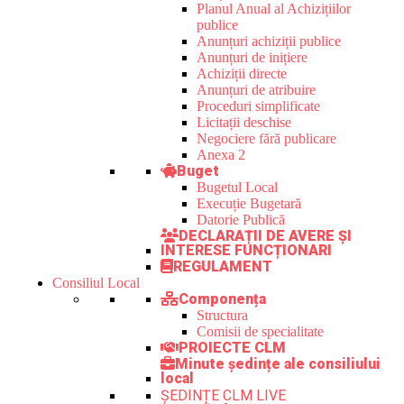
Planul Anual al Achizițiilor
publice
Anunțuri achiziții publice
Anunțuri de inițiere
Achiziții directe
Anunțuri de atribuire
Proceduri simplificate
Licitații deschise
Negociere fără publicare
Anexa 2
Buget
Bugetul Local
Execuție Bugetară
Datorie Publică
DECLARAȚII DE AVERE ȘI
INTERESE FUNCȚIONARI
REGULAMENT
Consiliul Local
Componența
Structura
Comisii de specialitate
PROIECTE CLM
Minute ședințe ale consiliului
local
ȘEDINȚE CLM LIVE