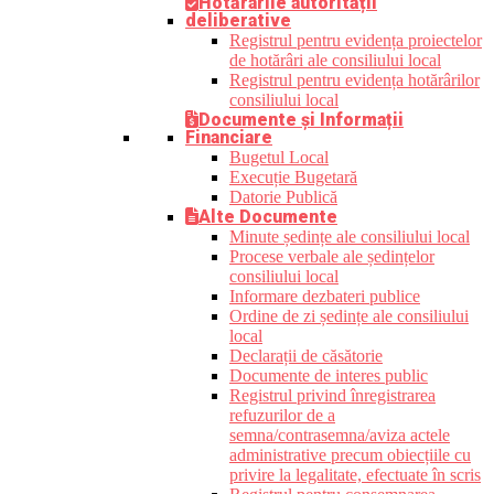
Hotărârile autorității
deliberative
Registrul pentru evidența proiectelor
de hotărâri ale consiliului local
Registrul pentru evidența hotărârilor
consiliului local
Documente și Informații
Financiare
Bugetul Local
Execuție Bugetară
Datorie Publică
Alte Documente
Minute ședințe ale consiliului local
Procese verbale ale ședințelor
consiliului local
Informare dezbateri publice
Ordine de zi ședințe ale consiliului
local
Declarații de căsătorie
Documente de interes public
Registrul privind înregistrarea
refuzurilor de a
semna/contrasemna/aviza actele
administrative precum obiecțiile cu
privire la legalitate, efectuate în scris