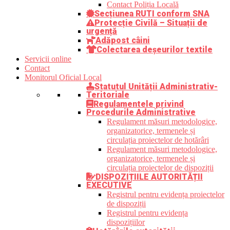
Contact Poliția Locală
Secțiunea RUTI conform SNA
Protecție Civilă – Situații de
urgență
Adăpost câini
Colectarea deșeurilor textile
Servicii online
Contact
Monitorul Oficial Local
Statutul Unității Administrativ-
Teritoriale
Regulamentele privind
Procedurile Administrative
Regulament măsuri metodologice,
organizatorice, termenele și
circulația proiectelor de hotărâri
Regulament măsuri metodologice,
organizatorice, termenele și
circulația proiectelor de dispoziții
DISPOZIȚIILE AUTORITĂȚII
EXECUTIVE
Registrul pentru evidența proiectelor
de dispoziții
Registrul pentru evidența
dispozițiilor