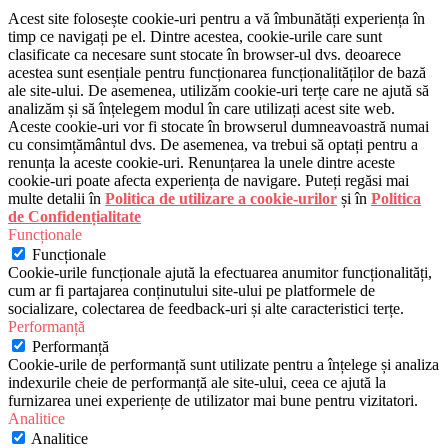
Acest site folosește cookie-uri pentru a vă îmbunătăți experiența în
timp ce navigați pe el. Dintre acestea, cookie-urile care sunt
clasificate ca necesare sunt stocate în browser-ul dvs. deoarece
acestea sunt esențiale pentru funcționarea funcționalităților de bază
ale site-ului. De asemenea, utilizăm cookie-uri terțe care ne ajută să
analizăm și să înțelegem modul în care utilizați acest site web.
Aceste cookie-uri vor fi stocate în browserul dumneavoastră numai
cu consimțământul dvs. De asemenea, va trebui să optați pentru a
renunța la aceste cookie-uri. Renunțarea la unele dintre aceste
cookie-uri poate afecta experiența de navigare. Puteți regăsi mai
multe detalii în
Politica de utilizare a cookie-urilor
și în
Politica
de Confidențialitate
Funcționale
Funcționale
Cookie-urile funcționale ajută la efectuarea anumitor funcționalități,
cum ar fi partajarea conținutului site-ului pe platformele de
socializare, colectarea de feedback-uri și alte caracteristici terțe.
Performanță
Performanță
Cookie-urile de performanță sunt utilizate pentru a înțelege și analiza
indexurile cheie de performanță ale site-ului, ceea ce ajută la
furnizarea unei experiențe de utilizator mai bune pentru vizitatori.
Analitice
Analitice