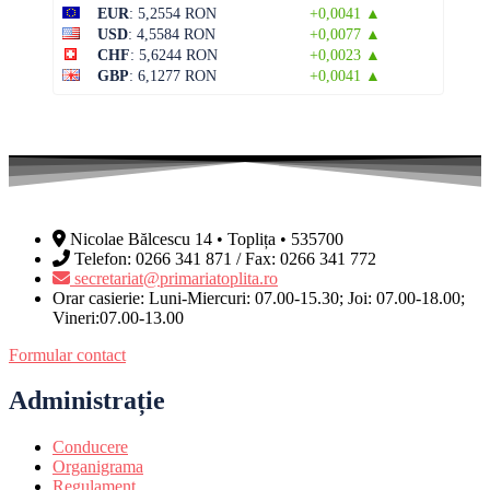
EUR
: 5,2554 RON
+0,0041 ▲
USD
: 4,5584 RON
+0,0077 ▲
CHF
: 5,6244 RON
+0,0023 ▲
GBP
: 6,1277 RON
+0,0041 ▲
Nicolae Bălcescu 14 • Toplița • 535700
Telefon: 0266 341 871 / Fax: 0266 341 772
secretariat@primariatoplita.ro
Orar casierie: Luni-Miercuri: 07.00-15.30; Joi: 07.00-18.00;
Vineri:07.00-13.00
Formular contact
Administrație
Conducere
Organigrama
Regulament