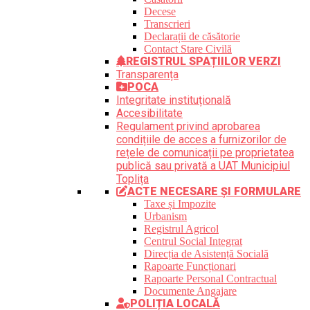
Decese
Transcrieri
Declarații de căsătorie
Contact Stare Civilă
REGISTRUL SPAȚIILOR VERZI
Transparența
POCA
Integritate instituțională
Accesibilitate
Regulament privind aprobarea
condițiile de acces a furnizorilor de
rețele de comunicații pe proprietatea
publică sau privată a UAT Municipiul
Toplița
ACTE NECESARE ȘI FORMULARE
Taxe și Impozite
Urbanism
Registrul Agricol
Centrul Social Integrat
Direcția de Asistență Socială
Rapoarte Funcționari
Rapoarte Personal Contractual
Documente Angajare
POLIȚIA LOCALĂ