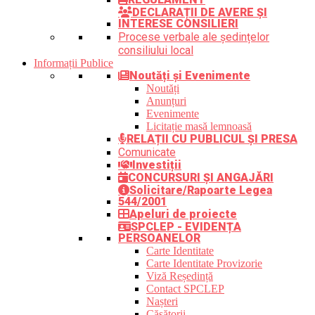
DECLARAȚII DE AVERE ȘI
INTERESE CONSILIERI
Procese verbale ale ședințelor
consiliului local
Informații Publice
Noutăți și Evenimente
Noutăți
Anunțuri
Evenimente
Licitație masă lemnoasă
RELAȚII CU PUBLICUL ȘI PRESA
Comunicate
Investiții
CONCURSURI ȘI ANGAJĂRI
Solicitare/Rapoarte Legea
544/2001
Apeluri de proiecte
SPCLEP - EVIDENȚA
PERSOANELOR
Carte Identitate
Carte Identitate Provizorie
Viză Reședință
Contact SPCLEP
Nașteri
Căsătorii