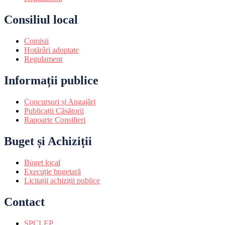
Consiliul local
Comisii
Hotărâri adoptate
Regulament
Informații publice
Concursuri și Angajări
Publicații Căsătorii
Rapoarte Consilieri
Buget și Achiziții
Buget local
Execuție bugetară
Licitații achiziții publice
Contact
SPCLEP