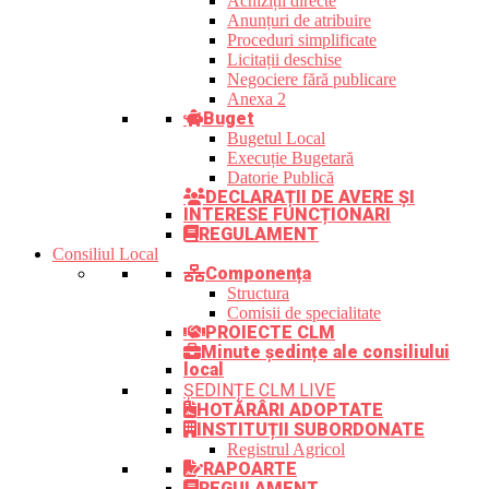
Achiziții directe
Anunțuri de atribuire
Proceduri simplificate
Licitații deschise
Negociere fără publicare
Anexa 2
Buget
Bugetul Local
Execuție Bugetară
Datorie Publică
DECLARAȚII DE AVERE ȘI
INTERESE FUNCȚIONARI
REGULAMENT
Consiliul Local
Componența
Structura
Comisii de specialitate
PROIECTE CLM
Minute ședințe ale consiliului
local
ȘEDINȚE CLM LIVE
HOTĂRÂRI ADOPTATE
INSTITUȚII SUBORDONATE
Registrul Agricol
RAPOARTE
REGULAMENT