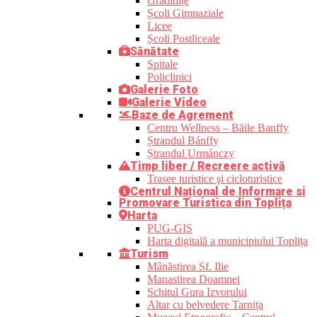
Grădinițe
Școli Gimnaziale
Licee
Școli Postliceale
Sănătate
Spitale
Policlinici
Galerie Foto
Galerie Video
Baze de Agrement
Centru Wellness – Băile Banffy
Ștrandul Bánffy
Ștrandul Urmánczy
Timp liber / Recreere activă
Trasee turistice şi cicloturistice
Centrul Național de Informare si
Promovare Turistica din Toplița
Harta
PUG-GIS
Harta digitală a municipiului Toplița
Turism
Mânăstirea Sf. Ilie
Manastirea Doamnei
Schitul Gura Izvorului
Altar cu belvedere Tarnița