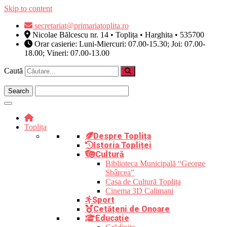
Skip to content
secretariat@primariatoplita.ro
Nicolae Bălcescu nr. 14 • Toplița • Harghita • 535700
Orar casierie: Luni-Miercuri: 07.00-15.30; Joi: 07.00-
18.00; Vineri: 07.00-13.00
Caută
Toplița
Despre Toplița
Istoria Topliței
Cultură
Biblioteca Municipală “George
Sbârcea”
Casa de Cultură Toplița
Cinema 3D Calimani
Sport
Cetățeni de Onoare
Educație