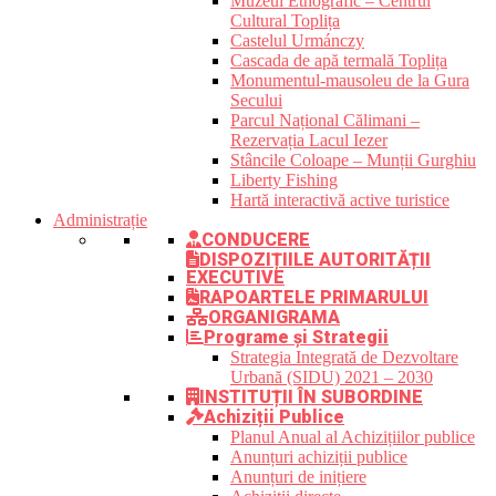
Muzeul Etnografic – Centrul
Cultural Toplița
Castelul Urmánczy
Cascada de apă termală Toplița
Monumentul-mausoleu de la Gura
Secului
Parcul Național Călimani –
Rezervația Lacul Iezer
Stâncile Coloape – Munții Gurghiu
Liberty Fishing
Hartă interactivă active turistice
Administrație
CONDUCERE
DISPOZIȚIILE AUTORITĂȚII
EXECUTIVE
RAPOARTELE PRIMARULUI
ORGANIGRAMA
Programe și Strategii
Strategia Integrată de Dezvoltare
Urbană (SIDU) 2021 – 2030
INSTITUȚII ÎN SUBORDINE
Achiziții Publice
Planul Anual al Achizițiilor publice
Anunțuri achiziții publice
Anunțuri de inițiere