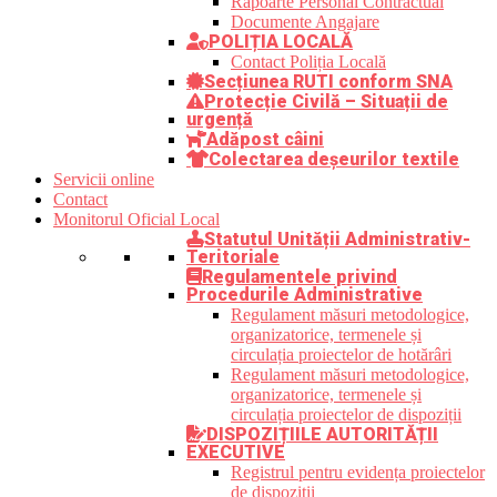
Rapoarte Personal Contractual
Documente Angajare
POLIȚIA LOCALĂ
Contact Poliția Locală
Secțiunea RUTI conform SNA
Protecție Civilă – Situații de
urgență
Adăpost câini
Colectarea deșeurilor textile
Servicii online
Contact
Monitorul Oficial Local
Statutul Unității Administrativ-
Teritoriale
Regulamentele privind
Procedurile Administrative
Regulament măsuri metodologice,
organizatorice, termenele și
circulația proiectelor de hotărâri
Regulament măsuri metodologice,
organizatorice, termenele și
circulația proiectelor de dispoziții
DISPOZIȚIILE AUTORITĂȚII
EXECUTIVE
Registrul pentru evidența proiectelor
de dispoziții