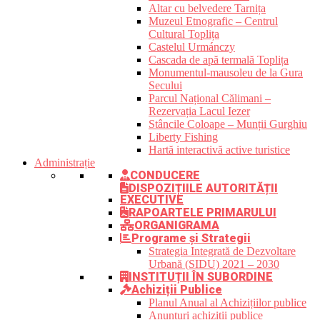
Altar cu belvedere Tarnița
Muzeul Etnografic – Centrul
Cultural Toplița
Castelul Urmánczy
Cascada de apă termală Toplița
Monumentul-mausoleu de la Gura
Secului
Parcul Național Călimani –
Rezervația Lacul Iezer
Stâncile Coloape – Munții Gurghiu
Liberty Fishing
Hartă interactivă active turistice
Administrație
CONDUCERE
DISPOZIȚIILE AUTORITĂȚII
EXECUTIVE
RAPOARTELE PRIMARULUI
ORGANIGRAMA
Programe și Strategii
Strategia Integrată de Dezvoltare
Urbană (SIDU) 2021 – 2030
INSTITUȚII ÎN SUBORDINE
Achiziții Publice
Planul Anual al Achizițiilor publice
Anunțuri achiziții publice