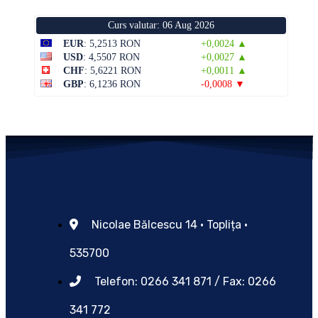
Curs valutar: 06 Aug 2026
EUR
: 5,2513 RON
+0,0024 ▲
USD
: 4,5507 RON
+0,0027 ▲
CHF
: 5,6221 RON
+0,0011 ▲
GBP
: 6,1236 RON
-0,0008 ▼
Nicolae Bălcescu 14 • Toplița •
535700
Telefon: 0266 341 871 / Fax: 0266
341 772