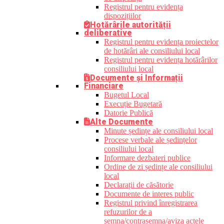
Registrul pentru evidența
dispozițiilor
Hotărârile autorității
deliberative
Registrul pentru evidența proiectelor
de hotărâri ale consiliului local
Registrul pentru evidența hotărârilor
consiliului local
Documente și Informații
Financiare
Bugetul Local
Execuție Bugetară
Datorie Publică
Alte Documente
Minute ședințe ale consiliului local
Procese verbale ale ședințelor
consiliului local
Informare dezbateri publice
Ordine de zi ședințe ale consiliului
local
Declarații de căsătorie
Documente de interes public
Registrul privind înregistrarea
refuzurilor de a
semna/contrasemna/aviza actele