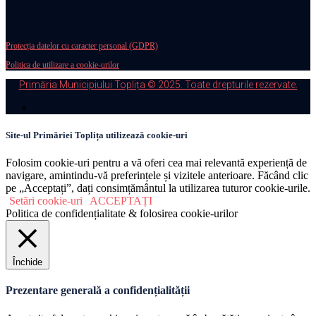
Protecția datelor cu caracter personal (GDPR)
Politica de utilizare a cookie-urilor
Primăria Municipiului Toplița © 2025. Toate drepturile rezervate.
Site-ul Primăriei Toplița utilizează cookie-uri
Folosim cookie-uri pentru a vă oferi cea mai relevantă experiență de
navigare, amintindu-vă preferințele și vizitele anterioare. Făcând clic
pe „Acceptați”, dați consimțământul la utilizarea tuturor cookie-urile.
Setări cookie-uri
ACCEPTAȚI
Politica de confidențialitate & folosirea cookie-urilor
Închide
Prezentare generală a confidențialității