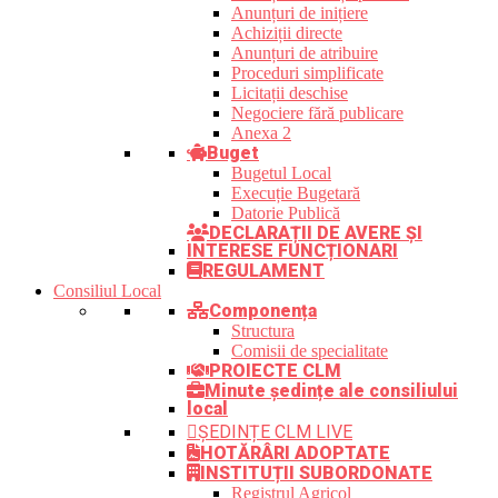
Anunțuri de inițiere
Achiziții directe
Anunțuri de atribuire
Proceduri simplificate
Licitații deschise
Negociere fără publicare
Anexa 2
Buget
Bugetul Local
Execuție Bugetară
Datorie Publică
DECLARAȚII DE AVERE ȘI
INTERESE FUNCȚIONARI
REGULAMENT
Consiliul Local
Componența
Structura
Comisii de specialitate
PROIECTE CLM
Minute ședințe ale consiliului
local
ȘEDINȚE CLM LIVE
HOTĂRÂRI ADOPTATE
INSTITUȚII SUBORDONATE
Registrul Agricol