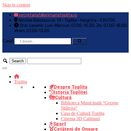
Skip to content
secretariat@primariatoplita.ro
Nicolae Bălcescu nr. 14 • Toplița • Harghita • 535700
Orar casierie: Luni-Miercuri: 07.00-15.30; Joi: 07.00-18.00;
Vineri: 07.00-13.00
Caută
Toplița
Despre Toplița
Istoria Topliței
Cultură
Biblioteca Municipală “George
Sbârcea”
Casa de Cultură Toplița
Cinema 3D Calimani
Sport
Cetățeni de Onoare