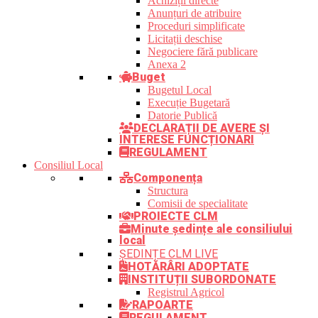
Achiziții directe
Anunțuri de atribuire
Proceduri simplificate
Licitații deschise
Negociere fără publicare
Anexa 2
Buget
Bugetul Local
Execuție Bugetară
Datorie Publică
DECLARAȚII DE AVERE ȘI
INTERESE FUNCȚIONARI
REGULAMENT
Consiliul Local
Componența
Structura
Comisii de specialitate
PROIECTE CLM
Minute ședințe ale consiliului
local
ȘEDINȚE CLM LIVE
HOTĂRÂRI ADOPTATE
INSTITUȚII SUBORDONATE
Registrul Agricol
RAPOARTE
REGULAMENT