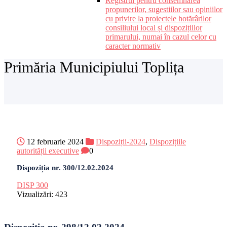
Registrul pentru consemnarea
propunerilor, sugestiilor sau opiniilor
cu privire la proiectele hotărârilor
consiliului local și dispozițiilor
primarului, numai în cazul celor cu
caracter normativ
Primăria Municipiului Toplița
12 februarie 2024
Dispoziții-2024
,
Dispozițiile
autorității executive
0
Dispoziția nr. 300/12.02.2024
DISP 300
Vizualizări:
423