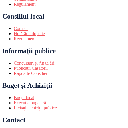
Regulament
Consiliul local
Comisii
Hotărâri adoptate
Regulament
Informații publice
Concursuri și Angajări
Publicații Căsătorii
Rapoarte Consilieri
Buget și Achiziții
Buget local
Execuție bugetară
Licitații achiziții publice
Contact