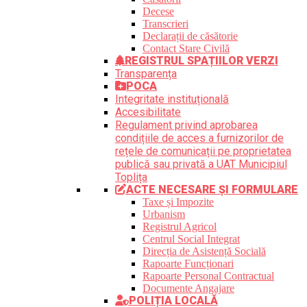
Decese
Transcrieri
Declarații de căsătorie
Contact Stare Civilă
REGISTRUL SPAȚIILOR VERZI
Transparența
POCA
Integritate instituțională
Accesibilitate
Regulament privind aprobarea
condițiile de acces a furnizorilor de
rețele de comunicații pe proprietatea
publică sau privată a UAT Municipiul
Toplița
ACTE NECESARE ȘI FORMULARE
Taxe și Impozite
Urbanism
Registrul Agricol
Centrul Social Integrat
Direcția de Asistență Socială
Rapoarte Funcționari
Rapoarte Personal Contractual
Documente Angajare
POLIȚIA LOCALĂ