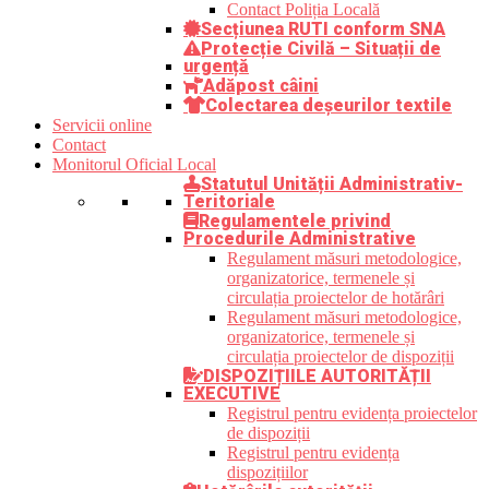
Contact Poliția Locală
Secțiunea RUTI conform SNA
Protecție Civilă – Situații de
urgență
Adăpost câini
Colectarea deșeurilor textile
Servicii online
Contact
Monitorul Oficial Local
Statutul Unității Administrativ-
Teritoriale
Regulamentele privind
Procedurile Administrative
Regulament măsuri metodologice,
organizatorice, termenele și
circulația proiectelor de hotărâri
Regulament măsuri metodologice,
organizatorice, termenele și
circulația proiectelor de dispoziții
DISPOZIȚIILE AUTORITĂȚII
EXECUTIVE
Registrul pentru evidența proiectelor
de dispoziții
Registrul pentru evidența
dispozițiilor