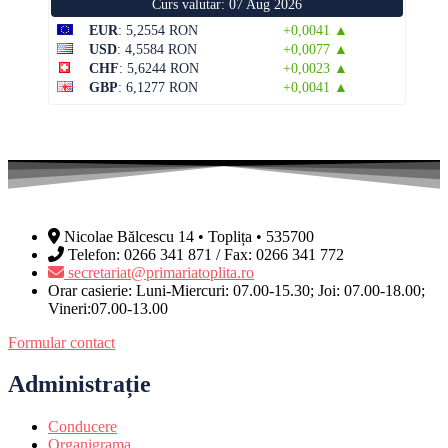
Curs valutar: 07 Aug 2026
EUR
: 5,2554 RON
+0,0041 ▲
USD
: 4,5584 RON
+0,0077 ▲
CHF
: 5,6244 RON
+0,0023 ▲
GBP
: 6,1277 RON
+0,0041 ▲
Nicolae Bălcescu 14 • Toplița • 535700
Telefon: 0266 341 871 / Fax: 0266 341 772
secretariat@primariatoplita.ro
Orar casierie: Luni-Miercuri: 07.00-15.30; Joi: 07.00-18.00;
Vineri:07.00-13.00
Formular contact
Administrație
Conducere
Organigrama