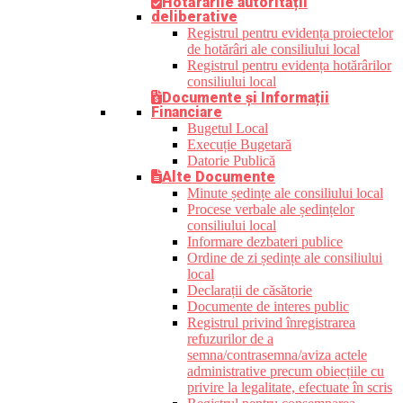
Hotărârile autorității
deliberative
Registrul pentru evidența proiectelor
de hotărâri ale consiliului local
Registrul pentru evidența hotărârilor
consiliului local
Documente și Informații
Financiare
Bugetul Local
Execuție Bugetară
Datorie Publică
Alte Documente
Minute ședințe ale consiliului local
Procese verbale ale ședințelor
consiliului local
Informare dezbateri publice
Ordine de zi ședințe ale consiliului
local
Declarații de căsătorie
Documente de interes public
Registrul privind înregistrarea
refuzurilor de a
semna/contrasemna/aviza actele
administrative precum obiecțiile cu
privire la legalitate, efectuate în scris