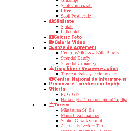
Grădinițe
Școli Gimnaziale
Licee
Școli Postliceale
Sănătate
Spitale
Policlinici
Galerie Foto
Galerie Video
Baze de Agrement
Centru Wellness – Băile Banffy
Ștrandul Bánffy
Ștrandul Urmánczy
Timp liber / Recreere activă
Trasee turistice şi cicloturistice
Centrul Național de Informare si
Promovare Turistica din Toplița
Harta
PUG-GIS
Harta digitală a municipiului Toplița
Turism
Mânăstirea Sf. Ilie
Manastirea Doamnei
Schitul Gura Izvorului
Altar cu belvedere Tarnița