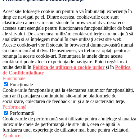
Acest site folosește cookie-uri pentru a vă îmbunătăți experiența în
timp ce navigați pe el. Dintre acestea, cookie-urile care sunt
clasificate ca necesare sunt stocate în browser-ul dvs. deoarece
acestea sunt esențiale pentru funcționarea funcționalităților de bază
ale site-ului. De asemenea, utilizăm cookie-uri terțe care ne ajută să
analizăm și să înțelegem modul în care utilizați acest site web.
Aceste cookie-uri vor fi stocate în browserul dumneavoastră numai
cu consimțământul dvs. De asemenea, va trebui să optați pentru a
renunța la aceste cookie-uri. Renunțarea la unele dintre aceste
cookie-uri poate afecta experiența de navigare. Puteți regăsi mai
multe detalii în
Politica de utilizare a cookie-urilor
și în
Politica
de Confidențialitate
Funcționale
Funcționale
Cookie-urile funcționale ajută la efectuarea anumitor funcționalități,
cum ar fi partajarea conținutului site-ului pe platformele de
socializare, colectarea de feedback-uri și alte caracteristici terțe.
Performanță
Performanță
Cookie-urile de performanță sunt utilizate pentru a înțelege și analiza
indexurile cheie de performanță ale site-ului, ceea ce ajută la
furnizarea unei experiențe de utilizator mai bune pentru vizitatori.
Analitice