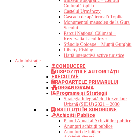
Muzeul Etnografic – Centrul
Cultural Toplița
Castelul Urmánczy
Cascada de apă termală Toplița
Monumentul-mausoleu de la Gura
Secului
Parcul Național Călimani –
Rezervația Lacul Iezer
Stâncile Coloape – Munții Gurghiu
Liberty Fishing
Hartă interactivă active turistice
Administrație
CONDUCERE
DISPOZIȚIILE AUTORITĂȚII
EXECUTIVE
RAPOARTELE PRIMARULUI
ORGANIGRAMA
Programe și Strategii
Strategia Integrată de Dezvoltare
Urbană (SIDU) 2021 – 2030
INSTITUȚII ÎN SUBORDINE
Achiziții Publice
Planul Anual al Achizițiilor publice
Anunțuri achiziții publice
Anunțuri de inițiere