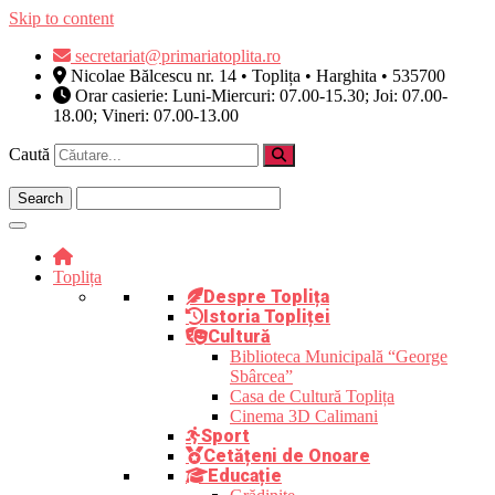
Skip to content
secretariat@primariatoplita.ro
Nicolae Bălcescu nr. 14 • Toplița • Harghita • 535700
Orar casierie: Luni-Miercuri: 07.00-15.30; Joi: 07.00-
18.00; Vineri: 07.00-13.00
Caută
Toplița
Despre Toplița
Istoria Topliței
Cultură
Biblioteca Municipală “George
Sbârcea”
Casa de Cultură Toplița
Cinema 3D Calimani
Sport
Cetățeni de Onoare
Educație