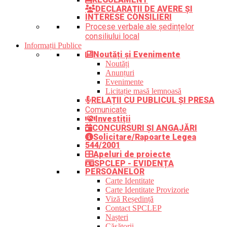
DECLARAȚII DE AVERE ȘI
INTERESE CONSILIERI
Procese verbale ale ședințelor
consiliului local
Informații Publice
Noutăți și Evenimente
Noutăți
Anunțuri
Evenimente
Licitație masă lemnoasă
RELAȚII CU PUBLICUL ȘI PRESA
Comunicate
Investiții
CONCURSURI ȘI ANGAJĂRI
Solicitare/Rapoarte Legea
544/2001
Apeluri de proiecte
SPCLEP - EVIDENȚA
PERSOANELOR
Carte Identitate
Carte Identitate Provizorie
Viză Reședință
Contact SPCLEP
Nașteri
Căsătorii