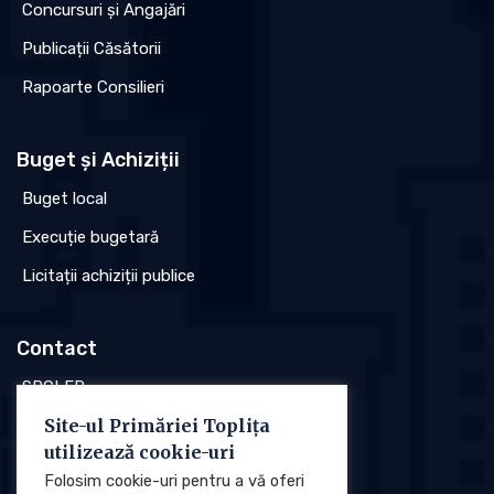
Concursuri și Angajări
Publicații Căsătorii
Rapoarte Consilieri
Buget și Achiziții
Buget local
Execuție bugetară
Licitații achiziții publice
Contact
SPCLEP
Site-ul Primăriei Toplița
Stare civilă
utilizează cookie-uri
Poliția locală
Folosim cookie-uri pentru a vă oferi