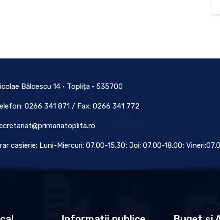
icolae Bălcescu 14 • Toplița • 535700
elefon: 0266 341 871 / Fax: 0266 341 772
ecretariat@primariatoplita.ro
rar casierie: Luni-Miercuri: 07.00-15.30; Joi: 07.00-18.00; Vineri:07
ocal
Informații publice
Buget și A