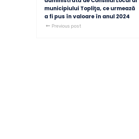
administrată de Consiliul Local al
municipiului Topliţa, ce urmează
a fi pus în valoare în anul 2024
Previous post