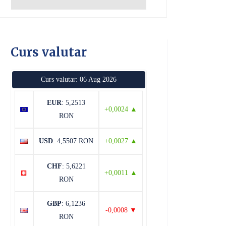
Curs valutar
Curs valutar: 06 Aug 2026
EUR
: 5,2513
+0,0024 ▲
RON
USD
: 4,5507 RON
+0,0027 ▲
CHF
: 5,6221
+0,0011 ▲
RON
GBP
: 6,1236
-0,0008 ▼
RON