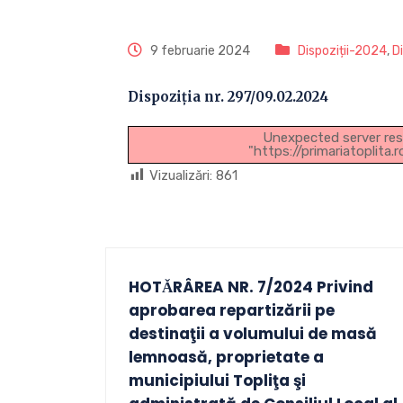
9 februarie 2024
Dispoziții-2024
,
D
Dispoziția nr. 297/09.02.2024
Unexpected server res
"https://primariatoplita
Vizualizări:
861
HOTǍRÂREA NR. 7/2024 Privind
aprobarea repartizării pe
destinaţii a volumului de masă
lemnoasă, proprietate a
municipiului Topliţa şi