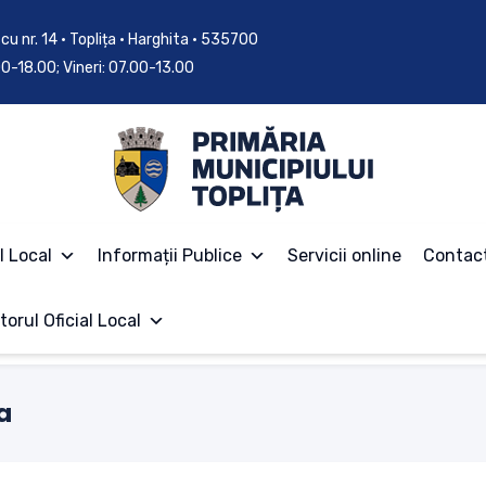
cu nr. 14 • Toplița • Harghita • 535700
.00-18.00; Vineri: 07.00-13.00
l Local
Informații Publice
Servicii online
Contac
torul Oficial Local
a