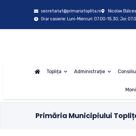
secretariat@primariatoplita.ro
Nicolae Bălces
Orar casierie: Luni-Miercuri: 07.00-15.30; Joi: 07
Toplița
Administrație
Consiliu
Moni
Primăria Municipiului Topliț