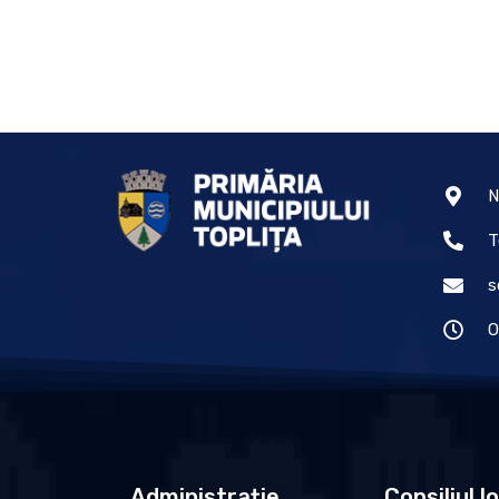
N
T
s
O
Administrație
Consiliul l