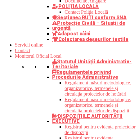
Documente Angajare
POLIȚIA LOCALĂ
Contact Poliția Locală
Secțiunea RUTI conform SNA
Protecție Civilă – Situații de
urgență
Adăpost câini
Colectarea deșeurilor textile
Servicii online
Contact
Monitorul Oficial Local
Statutul Unității Administrativ-
Teritoriale
Regulamentele privind
Procedurile Administrative
Regulament măsuri metodologice,
organizatorice, termenele și
circulația proiectelor de hotărâri
Regulament măsuri metodologice,
organizatorice, termenele și
circulația proiectelor de dispoziții
DISPOZIȚIILE AUTORITĂȚII
EXECUTIVE
Registrul pentru evidența proiectelor
de dispoziții
Registrul pentru evidența