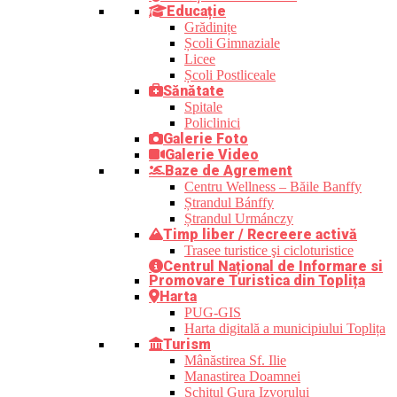
Educație
Grădinițe
Școli Gimnaziale
Licee
Școli Postliceale
Sănătate
Spitale
Policlinici
Galerie Foto
Galerie Video
Baze de Agrement
Centru Wellness – Băile Banffy
Ștrandul Bánffy
Ștrandul Urmánczy
Timp liber / Recreere activă
Trasee turistice şi cicloturistice
Centrul Național de Informare si
Promovare Turistica din Toplița
Harta
PUG-GIS
Harta digitală a municipiului Toplița
Turism
Mânăstirea Sf. Ilie
Manastirea Doamnei
Schitul Gura Izvorului