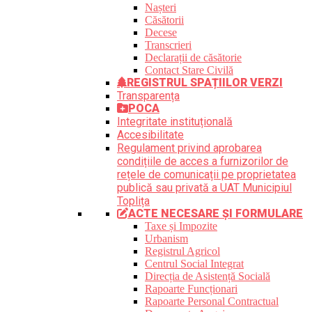
Nașteri
Căsătorii
Decese
Transcrieri
Declarații de căsătorie
Contact Stare Civilă
REGISTRUL SPAȚIILOR VERZI
Transparența
POCA
Integritate instituțională
Accesibilitate
Regulament privind aprobarea
condițiile de acces a furnizorilor de
rețele de comunicații pe proprietatea
publică sau privată a UAT Municipiul
Toplița
ACTE NECESARE ȘI FORMULARE
Taxe și Impozite
Urbanism
Registrul Agricol
Centrul Social Integrat
Direcția de Asistență Socială
Rapoarte Funcționari
Rapoarte Personal Contractual