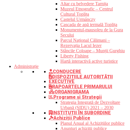
Altar cu belvedere Tarnița
Muzeul Etnografic – Centrul
Cultural Toplița
Castelul Urmánczy
Cascada de apă termală Toplița
Monumentul-mausoleu de la Gura
Secului
Parcul Național Călimani –
Rezervația Lacul Iezer
Stâncile Coloape – Munții Gurghiu
Liberty Fishing
Hartă interactivă active turistice
Administrație
CONDUCERE
DISPOZIȚIILE AUTORITĂȚII
EXECUTIVE
RAPOARTELE PRIMARULUI
ORGANIGRAMA
Programe și Strategii
Strategia Integrată de Dezvoltare
Urbană (SIDU) 2021 – 2030
INSTITUȚII ÎN SUBORDINE
Achiziții Publice
Planul Anual al Achizițiilor publice
Anunțuri achiziții publice