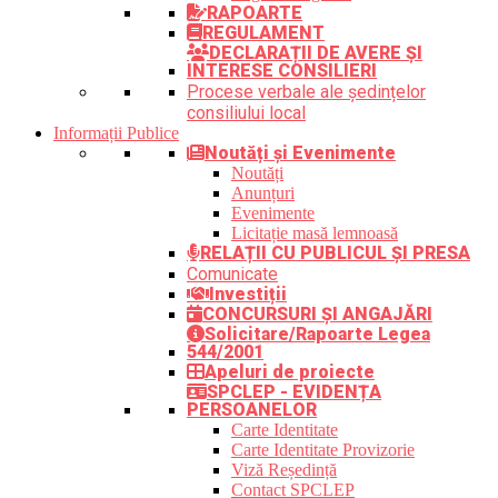
RAPOARTE
REGULAMENT
DECLARAȚII DE AVERE ȘI
INTERESE CONSILIERI
Procese verbale ale ședințelor
consiliului local
Informații Publice
Noutăți și Evenimente
Noutăți
Anunțuri
Evenimente
Licitație masă lemnoasă
RELAȚII CU PUBLICUL ȘI PRESA
Comunicate
Investiții
CONCURSURI ȘI ANGAJĂRI
Solicitare/Rapoarte Legea
544/2001
Apeluri de proiecte
SPCLEP - EVIDENȚA
PERSOANELOR
Carte Identitate
Carte Identitate Provizorie
Viză Reședință
Contact SPCLEP