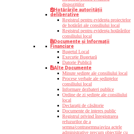
dispozițiilor
Hotărârile autorității
deliberative
Registrul pentru evidența proiectelor
de hotărâri ale consiliului local
Registrul pentru evidența hotărârilor
consiliului local
Documente și Informații
Financiare
Bugetul Local
Execuție Bugetară
Datorie Publică
Alte Documente
Minute ședințe ale consiliului local
Procese verbale ale ședințelor
consiliului local
Informare dezbateri publice
Ordine de zi ședințe ale consiliului
local
Declarații de căsătorie
Documente de interes public
Registrul privind înregistrarea
refuzurilor de a
semna/contrasemna/aviza actele
administrative precum obiecțiile cu