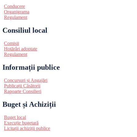
Conducere
Organigrama
Regulament
Consiliul local
Comisii
Hotărâri adoptate
Regulament
Informații publice
Concursuri și Angajări
Publicații Căsătorii
Rapoarte Consilieri
Buget și Achiziții
Buget local
Execuție bugetară
Licitații achiziții publice