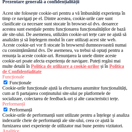
Prezentare generală a confidențialității
Acest site folosește cookie-uri pentru a vă îmbunătăți experiența în
timp ce navigați pe el. Dintre acestea, cookie-urile care sunt
clasificate ca necesare sunt stocate în browser-ul dvs. deoarece
acestea sunt esențiale pentru funcționarea funcționalităților de bază
ale site-ului. De asemenea, utilizăm cookie-uri terțe care ne ajută să
analizăm și să înțelegem modul în care utilizați acest site web.
Aceste cookie-uri vor fi stocate în browserul dumneavoastră numai
cu consimțământul dvs. De asemenea, va trebui să optați pentru a
renunța la aceste cookie-uri. Renunțarea la unele dintre aceste
cookie-uri poate afecta experiența de navigare. Puteți regăsi mai
multe detalii în
Politica de utilizare a cookie-urilor
și în
Politica
de Confidențialitate
Funcționale
Funcționale
Cookie-urile funcționale ajută la efectuarea anumitor funcționalități,
cum ar fi partajarea conținutului site-ului pe platformele de
socializare, colectarea de feedback-uri și alte caracteristici terțe.
Performanță
Performanță
Cookie-urile de performanță sunt utilizate pentru a înțelege și analiza
indexurile cheie de performanță ale site-ului, ceea ce ajută la
furnizarea unei experiențe de utilizator mai bune pentru vizitatori.
Analitice