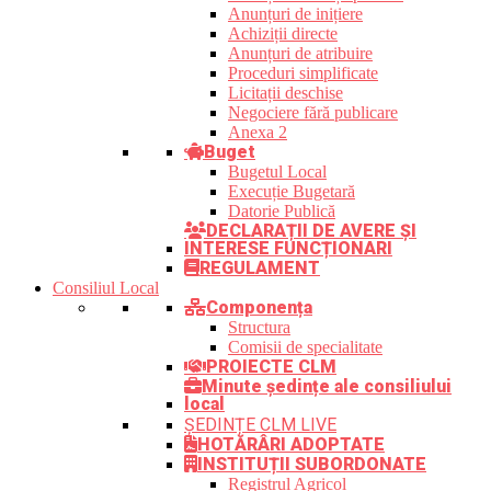
Anunțuri de inițiere
Achiziții directe
Anunțuri de atribuire
Proceduri simplificate
Licitații deschise
Negociere fără publicare
Anexa 2
Buget
Bugetul Local
Execuție Bugetară
Datorie Publică
DECLARAȚII DE AVERE ȘI
INTERESE FUNCȚIONARI
REGULAMENT
Consiliul Local
Componența
Structura
Comisii de specialitate
PROIECTE CLM
Minute ședințe ale consiliului
local
ȘEDINȚE CLM LIVE
HOTĂRÂRI ADOPTATE
INSTITUȚII SUBORDONATE
Registrul Agricol