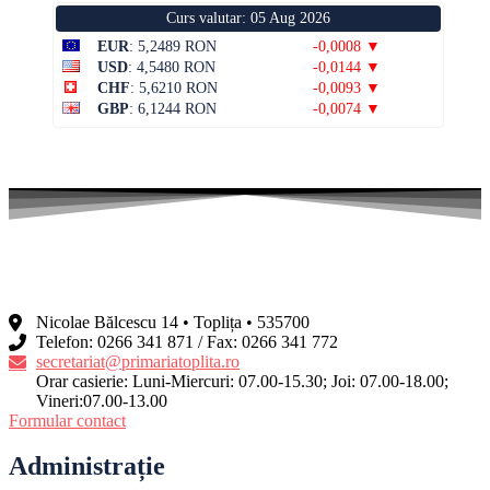
Curs valutar: 05 Aug 2026
EUR
: 5,2489 RON
-0,0008 ▼
USD
: 4,5480 RON
-0,0144 ▼
CHF
: 5,6210 RON
-0,0093 ▼
GBP
: 6,1244 RON
-0,0074 ▼
Nicolae Bălcescu 14 • Toplița • 535700
Telefon: 0266 341 871 / Fax: 0266 341 772
secretariat@primariatoplita.ro
Orar casierie: Luni-Miercuri: 07.00-15.30; Joi: 07.00-18.00;
Vineri:07.00-13.00
Formular contact
Administrație