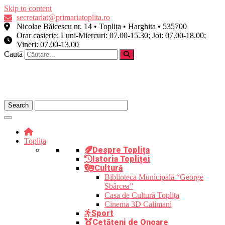
Skip to content
secretariat@primariatoplita.ro
Nicolae Bălcescu nr. 14 • Toplița • Harghita • 535700
Orar casierie: Luni-Miercuri: 07.00-15.30; Joi: 07.00-18.00;
Vineri: 07.00-13.00
Caută
Toplița
Despre Toplița
Istoria Topliței
Cultură
Biblioteca Municipală “George
Sbârcea”
Casa de Cultură Toplița
Cinema 3D Calimani
Sport
Cetățeni de Onoare