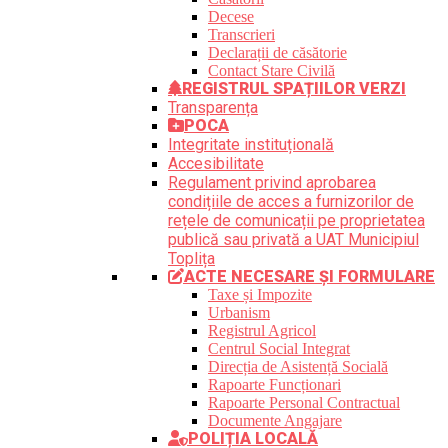
Decese
Transcrieri
Declarații de căsătorie
Contact Stare Civilă
REGISTRUL SPAȚIILOR VERZI
Transparența
POCA
Integritate instituțională
Accesibilitate
Regulament privind aprobarea
condițiile de acces a furnizorilor de
rețele de comunicații pe proprietatea
publică sau privată a UAT Municipiul
Toplița
ACTE NECESARE ȘI FORMULARE
Taxe și Impozite
Urbanism
Registrul Agricol
Centrul Social Integrat
Direcția de Asistență Socială
Rapoarte Funcționari
Rapoarte Personal Contractual
Documente Angajare
POLIȚIA LOCALĂ