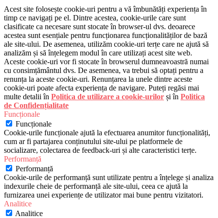
Acest site folosește cookie-uri pentru a vă îmbunătăți experiența în
timp ce navigați pe el. Dintre acestea, cookie-urile care sunt
clasificate ca necesare sunt stocate în browser-ul dvs. deoarece
acestea sunt esențiale pentru funcționarea funcționalităților de bază
ale site-ului. De asemenea, utilizăm cookie-uri terțe care ne ajută să
analizăm și să înțelegem modul în care utilizați acest site web.
Aceste cookie-uri vor fi stocate în browserul dumneavoastră numai
cu consimțământul dvs. De asemenea, va trebui să optați pentru a
renunța la aceste cookie-uri. Renunțarea la unele dintre aceste
cookie-uri poate afecta experiența de navigare. Puteți regăsi mai
multe detalii în
Politica de utilizare a cookie-urilor
și în
Politica
de Confidențialitate
Funcționale
Funcționale
Cookie-urile funcționale ajută la efectuarea anumitor funcționalități,
cum ar fi partajarea conținutului site-ului pe platformele de
socializare, colectarea de feedback-uri și alte caracteristici terțe.
Performanță
Performanță
Cookie-urile de performanță sunt utilizate pentru a înțelege și analiza
indexurile cheie de performanță ale site-ului, ceea ce ajută la
furnizarea unei experiențe de utilizator mai bune pentru vizitatori.
Analitice
Analitice