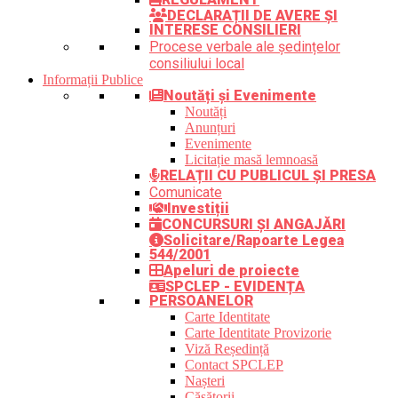
DECLARAȚII DE AVERE ȘI
INTERESE CONSILIERI
Procese verbale ale ședințelor
consiliului local
Informații Publice
Noutăți și Evenimente
Noutăți
Anunțuri
Evenimente
Licitație masă lemnoasă
RELAȚII CU PUBLICUL ȘI PRESA
Comunicate
Investiții
CONCURSURI ȘI ANGAJĂRI
Solicitare/Rapoarte Legea
544/2001
Apeluri de proiecte
SPCLEP - EVIDENȚA
PERSOANELOR
Carte Identitate
Carte Identitate Provizorie
Viză Reședință
Contact SPCLEP
Nașteri
Căsătorii