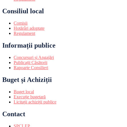
Consiliul local
Comisii
Hotărâri adoptate
Regulament
Informații publice
Concursuri și Angajări
Publicații Căsătorii
Rapoarte Consilieri
Buget și Achiziții
Buget local
Execuție bugetară
Licitații achiziții publice
Contact
SPCLEP