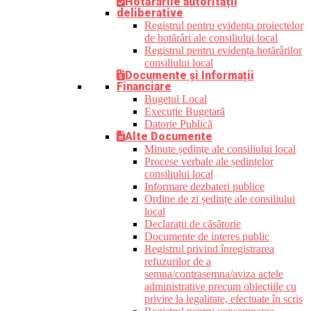
Hotărârile autorității
deliberative
Registrul pentru evidența proiectelor
de hotărâri ale consiliului local
Registrul pentru evidența hotărârilor
consiliului local
Documente și Informații
Financiare
Bugetul Local
Execuție Bugetară
Datorie Publică
Alte Documente
Minute ședințe ale consiliului local
Procese verbale ale ședințelor
consiliului local
Informare dezbateri publice
Ordine de zi ședințe ale consiliului
local
Declarații de căsătorie
Documente de interes public
Registrul privind înregistrarea
refuzurilor de a
semna/contrasemna/aviza actele
administrative precum obiecțiile cu
privire la legalitate, efectuate în scris