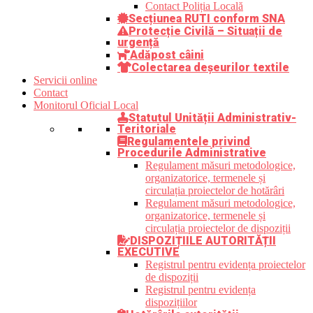
Contact Poliția Locală
Secțiunea RUTI conform SNA
Protecție Civilă – Situații de
urgență
Adăpost câini
Colectarea deșeurilor textile
Servicii online
Contact
Monitorul Oficial Local
Statutul Unității Administrativ-
Teritoriale
Regulamentele privind
Procedurile Administrative
Regulament măsuri metodologice,
organizatorice, termenele și
circulația proiectelor de hotărâri
Regulament măsuri metodologice,
organizatorice, termenele și
circulația proiectelor de dispoziții
DISPOZIȚIILE AUTORITĂȚII
EXECUTIVE
Registrul pentru evidența proiectelor
de dispoziții
Registrul pentru evidența
dispozițiilor