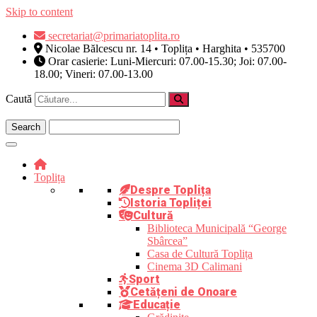
Skip to content
secretariat@primariatoplita.ro
Nicolae Bălcescu nr. 14 • Toplița • Harghita • 535700
Orar casierie: Luni-Miercuri: 07.00-15.30; Joi: 07.00-
18.00; Vineri: 07.00-13.00
Caută
Toplița
Despre Toplița
Istoria Topliței
Cultură
Biblioteca Municipală “George
Sbârcea”
Casa de Cultură Toplița
Cinema 3D Calimani
Sport
Cetățeni de Onoare
Educație