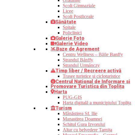
Grădinițe
Școli Gimnaziale
Licee
Școli Postliceale
Sănătate
Spitale
Policlinici
Galerie Foto
Galerie Video
Baze de Agrement
Centru Wellness – Băile Banffy
Ștrandul Bánffy
Ștrandul Urmánczy
Timp liber / Recreere activă
Trasee turistice şi cicloturistice
Centrul Național de Informare si
Promovare Turistica din Toplița
Harta
PUG-GIS
Harta digitală a municipiului Toplița
Turism
Mânăstirea Sf. Ilie
Manastirea Doamnei
Schitul Gura Izvorului
Altar cu belvedere Tarnița