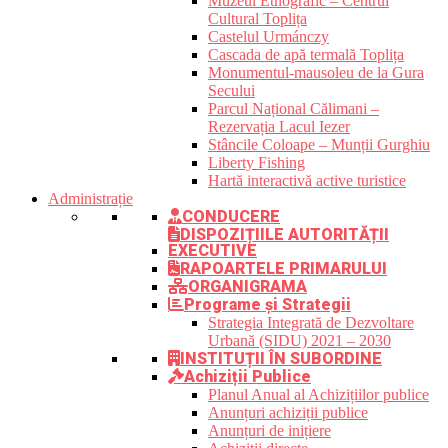
Muzeul Etnografic – Centrul
Cultural Toplița
Castelul Urmánczy
Cascada de apă termală Toplița
Monumentul-mausoleu de la Gura
Secului
Parcul Național Călimani –
Rezervația Lacul Iezer
Stâncile Coloape – Munții Gurghiu
Liberty Fishing
Hartă interactivă active turistice
Administrație
CONDUCERE
DISPOZIȚIILE AUTORITĂȚII
EXECUTIVE
RAPOARTELE PRIMARULUI
ORGANIGRAMA
Programe și Strategii
Strategia Integrată de Dezvoltare
Urbană (SIDU) 2021 – 2030
INSTITUȚII ÎN SUBORDINE
Achiziții Publice
Planul Anual al Achizițiilor publice
Anunțuri achiziții publice
Anunțuri de inițiere