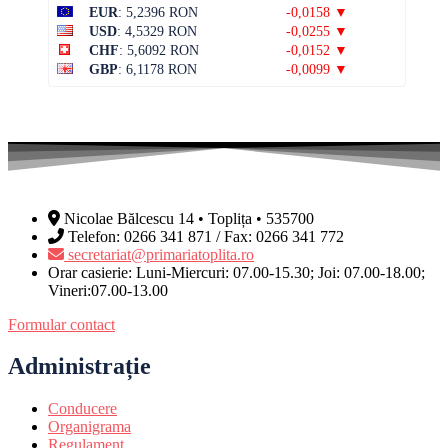
EUR
: 5,2396 RON
-0,0158 ▼
USD
: 4,5329 RON
-0,0255 ▼
CHF
: 5,6092 RON
-0,0152 ▼
GBP
: 6,1178 RON
-0,0099 ▼
Nicolae Bălcescu 14 • Toplița • 535700
Telefon: 0266 341 871 / Fax: 0266 341 772
secretariat@primariatoplita.ro
Orar casierie: Luni-Miercuri: 07.00-15.30; Joi: 07.00-18.00;
Vineri:07.00-13.00
Formular contact
Administrație
Conducere
Organigrama
Regulament