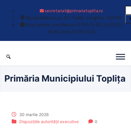
secretariat@primariatoplita.ro
Nicolae Bălcescu nr. 14 • Toplița • Harghita • 535700
Orar casierie: Luni-Miercuri: 07.00-15.30; Joi: 07.00-
18.00; Vineri: 07.00-13.00
Primăria Municipiului Toplița
30 martie 2026
Dispozițiile autorității executive
0