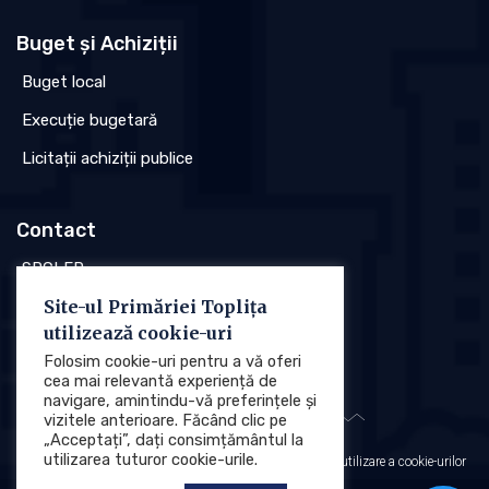
Buget și Achiziții
Buget local
Execuție bugetară
Licitații achiziții publice
Contact
SPCLEP
Site-ul Primăriei Toplița
Stare civilă
utilizează cookie-uri
Poliția locală
Folosim cookie-uri pentru a vă oferi
cea mai relevantă experiență de
navigare, amintindu-vă preferințele și
vizitele anterioare. Făcând clic pe
„Acceptați”, dați consimțământul la
utilizarea tuturor cookie-urile.
Protecția datelor cu caracter personal (GDPR)
Politica de utilizare a cookie-urilor