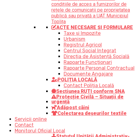
condițiile de acces a furnizorilor de
rețele de comunicații pe proprietatea
publică sau privată a UAT Municipiul
Toplița
ACTE NECESARE ȘI FORMULARE
Taxe și Impozite
Urbanism
Registrul Agricol
Centrul Social Integrat
Direcția de Asistență Socială
Rapoarte Funcționari
Rapoarte Personal Contractual
Documente Angajare
POLIȚIA LOCALĂ
Contact Poliția Locală
Secțiunea RUTI conform SNA
Protecție Civilă – Situații de
urgență
Adăpost câini
Colectarea deșeurilor textile
Servicii online
Contact
Monitorul Oficial Local
Statutul Unității Administrativ-