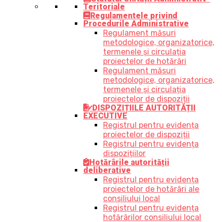
Teritoriale
Regulamentele privind
Procedurile Administrative
Regulament măsuri
metodologice, organizatorice,
termenele și circulația
proiectelor de hotărâri
Regulament măsuri
metodologice, organizatorice,
termenele și circulația
proiectelor de dispoziții
DISPOZIȚIILE AUTORITĂȚII
EXECUTIVE
Registrul pentru evidența
proiectelor de dispoziții
Registrul pentru evidența
dispozițiilor
Hotărârile autorității
deliberative
Registrul pentru evidența
proiectelor de hotărâri ale
consiliului local
Registrul pentru evidența
hotărârilor consiliului local