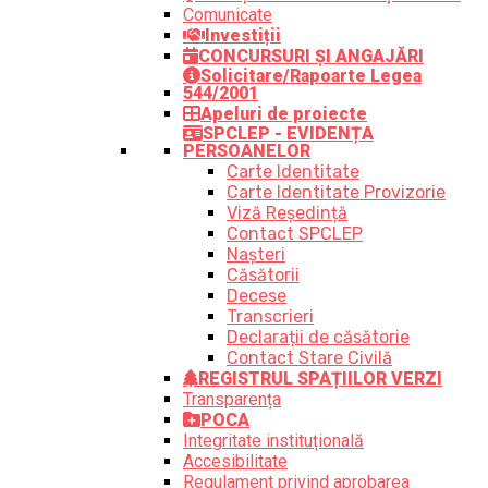
Comunicate
Investiții
CONCURSURI ȘI ANGAJĂRI
Solicitare/Rapoarte Legea
544/2001
Apeluri de proiecte
SPCLEP - EVIDENȚA
PERSOANELOR
Carte Identitate
Carte Identitate Provizorie
Viză Reședință
Contact SPCLEP
Nașteri
Căsătorii
Decese
Transcrieri
Declarații de căsătorie
Contact Stare Civilă
REGISTRUL SPAȚIILOR VERZI
Transparența
POCA
Integritate instituțională
Accesibilitate
Regulament privind aprobarea