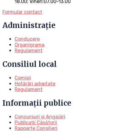
18.00; Vineri:07.00-13.00
Formular contact
Administrație
Conducere
Organigrama
Regulament
Consiliul local
Comisii
Hotărâri adoptate
Regulament
Informații publice
Concursuri și Angajări
Publicații Căsătorii
Rapoarte Consilieri