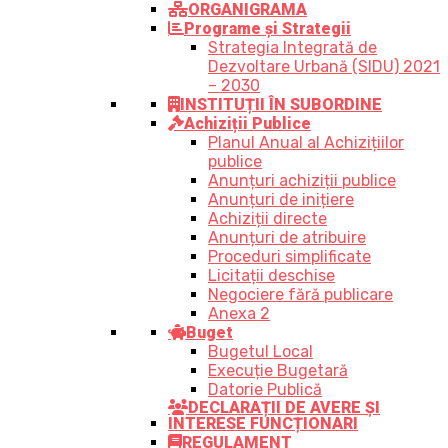
ORGANIGRAMA
Programe și Strategii
Strategia Integrată de
Dezvoltare Urbană (SIDU) 2021
– 2030
INSTITUȚII ÎN SUBORDINE
Achiziții Publice
Planul Anual al Achizițiilor
publice
Anunțuri achiziții publice
Anunțuri de inițiere
Achiziții directe
Anunțuri de atribuire
Proceduri simplificate
Licitații deschise
Negociere fără publicare
Anexa 2
Buget
Bugetul Local
Execuție Bugetară
Datorie Publică
DECLARAȚII DE AVERE ȘI
INTERESE FUNCȚIONARI
REGULAMENT