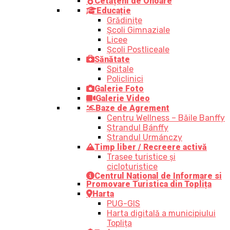
Cetățeni de Onoare
Educație
Grădinițe
Școli Gimnaziale
Licee
Școli Postliceale
Sănătate
Spitale
Policlinici
Galerie Foto
Galerie Video
Baze de Agrement
Centru Wellness – Băile Banffy
Ștrandul Bánffy
Ștrandul Urmánczy
Timp liber / Recreere activă
Trasee turistice şi
cicloturistice
Centrul Național de Informare si
Promovare Turistica din Toplița
Harta
PUG-GIS
Harta digitală a municipiului
Toplița