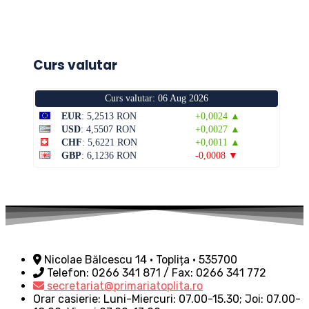
Curs valutar
Curs valutar: 06 Aug 2026
EUR
: 5,2513 RON
+0,0024 ▲
USD
: 4,5507 RON
+0,0027 ▲
CHF
: 5,6221 RON
+0,0011 ▲
GBP
: 6,1236 RON
-0,0008 ▼
Nicolae Bălcescu 14 • Toplița • 535700
Telefon: 0266 341 871 / Fax: 0266 341 772
secretariat@primariatoplita.ro
Orar casierie: Luni-Miercuri: 07.00-15.30; Joi: 07.00-