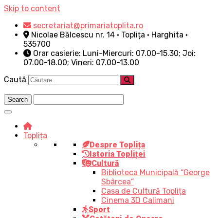
Skip to content
secretariat@primariatoplita.ro
Nicolae Bălcescu nr. 14 • Toplița • Harghita •
535700
Orar casierie: Luni-Miercuri: 07.00-15.30; Joi:
07.00-18.00; Vineri: 07.00-13.00
Caută
Toplița
Despre Toplița
Istoria Topliței
Cultură
Biblioteca Municipală “George
Sbârcea”
Casa de Cultură Toplița
Cinema 3D Calimani
Sport