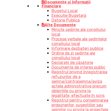
Documente și Informații
Financiare
Bugetul Local
Execuție Bugetară
Datorie Publică
Alte Documente
Minute ședințe ale consiliului
local
Procese verbale ale ședințelor
consiliului local
Informare dezbateri publice
Ordine de zi ședințe ale
consiliului local
Declarații de căsătorie
Documente de interes public
Registrul privind înregistrarea
refuzurilor de a
semna/contrasemna/aviza
actele administrative precum
obiecțiile cu privire la
legalitate, efectuate în scris
Registrul pentru consemnarea
propunerilor, sugestiilor sau
opiniilor cu privire la proiectele