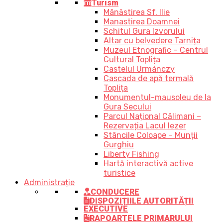
Turism
Mânăstirea Sf. Ilie
Manastirea Doamnei
Schitul Gura Izvorului
Altar cu belvedere Tarnița
Muzeul Etnografic – Centrul
Cultural Toplița
Castelul Urmánczy
Cascada de apă termală
Toplița
Monumentul-mausoleu de la
Gura Secului
Parcul Național Călimani –
Rezervația Lacul Iezer
Stâncile Coloape – Munții
Gurghiu
Liberty Fishing
Hartă interactivă active
turistice
Administrație
CONDUCERE
DISPOZIȚIILE AUTORITĂȚII
EXECUTIVE
RAPOARTELE PRIMARULUI