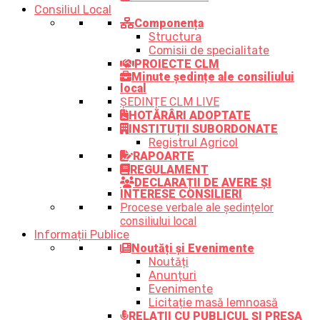
Consiliul Local
Componența
Structura
Comisii de specialitate
PROIECTE CLM
Minute ședințe ale consiliului
local
ȘEDINȚE CLM LIVE
HOTĂRÂRI ADOPTATE
INSTITUȚII SUBORDONATE
Registrul Agricol
RAPOARTE
REGULAMENT
DECLARAȚII DE AVERE ȘI
INTERESE CONSILIERI
Procese verbale ale ședințelor
consiliului local
Informații Publice
Noutăți și Evenimente
Noutăți
Anunțuri
Evenimente
Licitație masă lemnoasă
RELAȚII CU PUBLICUL ȘI PRESA