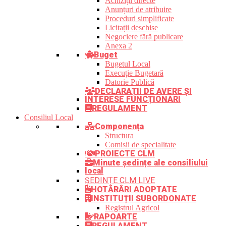
Achiziții directe
Anunțuri de atribuire
Proceduri simplificate
Licitații deschise
Negociere fără publicare
Anexa 2
Buget
Bugetul Local
Execuție Bugetară
Datorie Publică
DECLARAȚII DE AVERE ȘI
INTERESE FUNCȚIONARI
REGULAMENT
Consiliul Local
Componența
Structura
Comisii de specialitate
PROIECTE CLM
Minute ședințe ale consiliului
local
ȘEDINȚE CLM LIVE
HOTĂRÂRI ADOPTATE
INSTITUȚII SUBORDONATE
Registrul Agricol
RAPOARTE
REGULAMENT