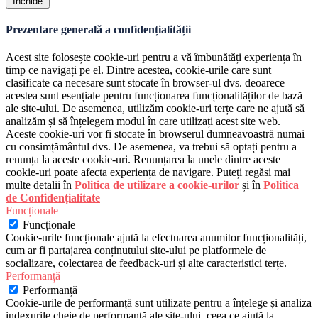
Închide
Prezentare generală a confidențialității
Acest site folosește cookie-uri pentru a vă îmbunătăți experiența în
timp ce navigați pe el. Dintre acestea, cookie-urile care sunt
clasificate ca necesare sunt stocate în browser-ul dvs. deoarece
acestea sunt esențiale pentru funcționarea funcționalităților de bază
ale site-ului. De asemenea, utilizăm cookie-uri terțe care ne ajută să
analizăm și să înțelegem modul în care utilizați acest site web.
Aceste cookie-uri vor fi stocate în browserul dumneavoastră numai
cu consimțământul dvs. De asemenea, va trebui să optați pentru a
renunța la aceste cookie-uri. Renunțarea la unele dintre aceste
cookie-uri poate afecta experiența de navigare. Puteți regăsi mai
multe detalii în
Politica de utilizare a cookie-urilor
și în
Politica
de Confidențialitate
Funcționale
Funcționale
Cookie-urile funcționale ajută la efectuarea anumitor funcționalități,
cum ar fi partajarea conținutului site-ului pe platformele de
socializare, colectarea de feedback-uri și alte caracteristici terțe.
Performanță
Performanță
Cookie-urile de performanță sunt utilizate pentru a înțelege și analiza
indexurile cheie de performanță ale site-ului, ceea ce ajută la