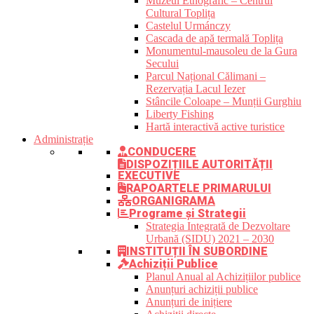
Muzeul Etnografic – Centrul
Cultural Toplița
Castelul Urmánczy
Cascada de apă termală Toplița
Monumentul-mausoleu de la Gura
Secului
Parcul Național Călimani –
Rezervația Lacul Iezer
Stâncile Coloape – Munții Gurghiu
Liberty Fishing
Hartă interactivă active turistice
Administrație
CONDUCERE
DISPOZIȚIILE AUTORITĂȚII
EXECUTIVE
RAPOARTELE PRIMARULUI
ORGANIGRAMA
Programe și Strategii
Strategia Integrată de Dezvoltare
Urbană (SIDU) 2021 – 2030
INSTITUȚII ÎN SUBORDINE
Achiziții Publice
Planul Anual al Achizițiilor publice
Anunțuri achiziții publice
Anunțuri de inițiere