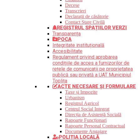
Decese
Transcrieri
Declarații de căsătorie
Contact Stare Civilă
REGISTRUL SPAȚIILOR VERZI
Transparența
POCA
Integritate instituțională
Accesibilitate
Regulament privind aprobarea
condițiile de acces a furnizorilor de
rețele de comunicații pe proprietatea
publică sau privată a UAT Municipiul
Toplița
ACTE NECESARE ȘI FORMULARE
Taxe și Impozite
Urbanism
Registrul Agricol
Centrul Social Integrat
Direcția de Asistență Socială
Rapoarte Funcționari
Rapoarte Personal Contractual
Documente Angajare
POLIȚIA LOCALĂ