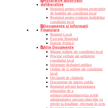
Hotărârile autorității
deliberative
Registrul pentru evidența proiectelor
de hotărâri ale consiliului local
Registrul pentru evidența hotărârilor
consiliului local
Documente și Informații
Financiare
Bugetul Local
Execuție Bugetară
Datorie Publică
Alte Documente
Minute ședințe ale consiliului local
Procese verbale ale ședințelor
consiliului local
Informare dezbateri publice
Ordine de zi ședințe ale consiliului
local
Declarații de căsătorie
Documente de interes public
Registrul privind înregistrarea
refuzurilor de a
semna/contrasemna/aviza actele
administrative precum obiecțiile cu
privire la legalitate, efectuate în scris