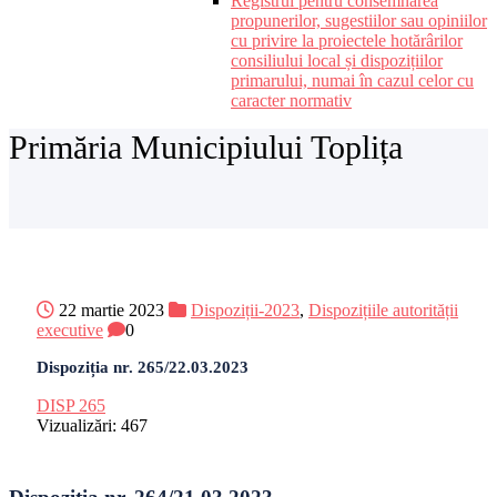
Registrul pentru consemnarea
propunerilor, sugestiilor sau opiniilor
cu privire la proiectele hotărârilor
consiliului local și dispozițiilor
primarului, numai în cazul celor cu
caracter normativ
Primăria Municipiului Toplița
22 martie 2023
Dispoziții-2023
,
Dispozițiile autorității
executive
0
Dispoziția nr. 265/22.03.2023
DISP 265
Vizualizări:
467