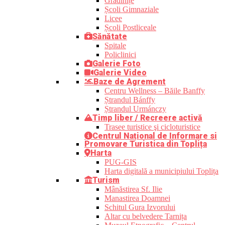
Grădinițe
Școli Gimnaziale
Licee
Școli Postliceale
Sănătate
Spitale
Policlinici
Galerie Foto
Galerie Video
Baze de Agrement
Centru Wellness – Băile Banffy
Ștrandul Bánffy
Ștrandul Urmánczy
Timp liber / Recreere activă
Trasee turistice şi cicloturistice
Centrul Național de Informare si
Promovare Turistica din Toplița
Harta
PUG-GIS
Harta digitală a municipiului Toplița
Turism
Mânăstirea Sf. Ilie
Manastirea Doamnei
Schitul Gura Izvorului
Altar cu belvedere Tarnița