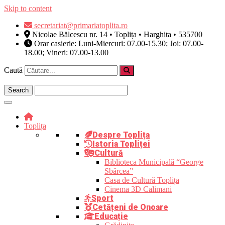
Skip to content
secretariat@primariatoplita.ro
Nicolae Bălcescu nr. 14 • Toplița • Harghita • 535700
Orar casierie: Luni-Miercuri: 07.00-15.30; Joi: 07.00-
18.00; Vineri: 07.00-13.00
Caută
Toplița
Despre Toplița
Istoria Topliței
Cultură
Biblioteca Municipală “George
Sbârcea”
Casa de Cultură Toplița
Cinema 3D Calimani
Sport
Cetățeni de Onoare
Educație