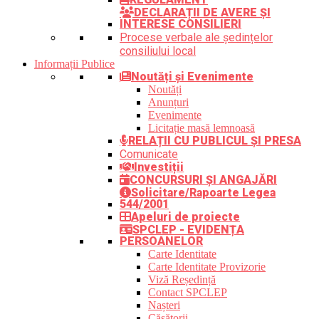
DECLARAȚII DE AVERE ȘI
INTERESE CONSILIERI
Procese verbale ale ședințelor
consiliului local
Informații Publice
Noutăți și Evenimente
Noutăți
Anunțuri
Evenimente
Licitație masă lemnoasă
RELAȚII CU PUBLICUL ȘI PRESA
Comunicate
Investiții
CONCURSURI ȘI ANGAJĂRI
Solicitare/Rapoarte Legea
544/2001
Apeluri de proiecte
SPCLEP - EVIDENȚA
PERSOANELOR
Carte Identitate
Carte Identitate Provizorie
Viză Reședință
Contact SPCLEP
Nașteri
Căsătorii