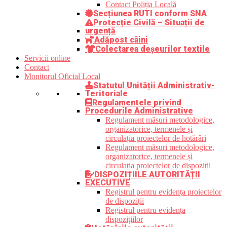
Contact Poliția Locală
Secțiunea RUTI conform SNA
Protecție Civilă – Situații de
urgență
Adăpost câini
Colectarea deșeurilor textile
Servicii online
Contact
Monitorul Oficial Local
Statutul Unității Administrativ-
Teritoriale
Regulamentele privind
Procedurile Administrative
Regulament măsuri metodologice,
organizatorice, termenele și
circulația proiectelor de hotărâri
Regulament măsuri metodologice,
organizatorice, termenele și
circulația proiectelor de dispoziții
DISPOZIȚIILE AUTORITĂȚII
EXECUTIVE
Registrul pentru evidența proiectelor
de dispoziții
Registrul pentru evidența
dispozițiilor