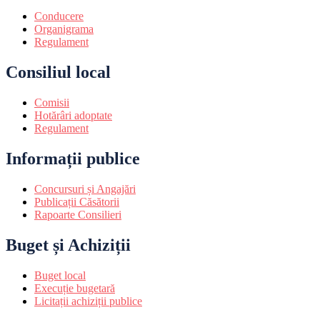
Conducere
Organigrama
Regulament
Consiliul local
Comisii
Hotărâri adoptate
Regulament
Informații publice
Concursuri și Angajări
Publicații Căsătorii
Rapoarte Consilieri
Buget și Achiziții
Buget local
Execuție bugetară
Licitații achiziții publice