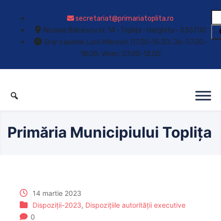
secretariat@primariatoplita.ro
Nicolae Bălcescu nr. 14 • Toplița • Harghita • 535700
Orar casierie: Luni-Miercuri: 07.00-15.30; Joi: 07.00-
18.00; Vineri: 07.00-13.00
Primăria Municipiului Toplița
14 martie 2023
Dispoziții-2023
,
Dispozițiile autorității executive
0