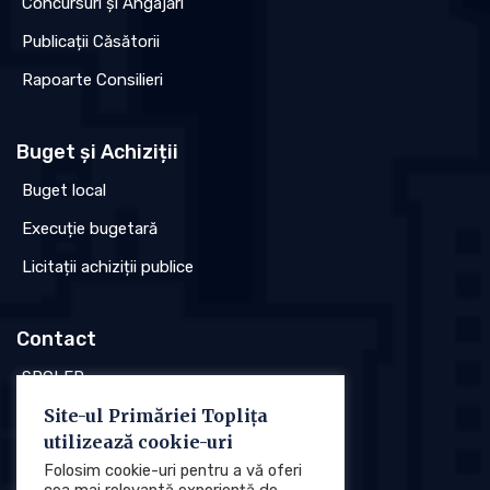
Concursuri și Angajări
Publicații Căsătorii
Rapoarte Consilieri
Buget și Achiziții
Buget local
Execuție bugetară
Licitații achiziții publice
Contact
SPCLEP
Site-ul Primăriei Toplița
Stare civilă
utilizează cookie-uri
Poliția locală
Folosim cookie-uri pentru a vă oferi