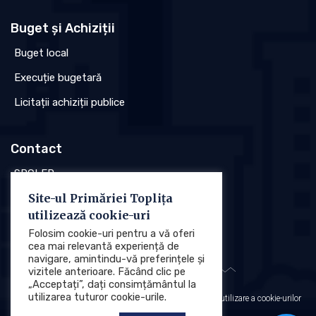
Buget și Achiziții
Buget local
Execuție bugetară
Licitații achiziții publice
Contact
SPCLEP
Site-ul Primăriei Toplița
Stare civilă
utilizează cookie-uri
Poliția locală
Folosim cookie-uri pentru a vă oferi
cea mai relevantă experiență de
navigare, amintindu-vă preferințele și
vizitele anterioare. Făcând clic pe
„Acceptați”, dați consimțământul la
utilizarea tuturor cookie-urile.
Protecția datelor cu caracter personal (GDPR)
Politica de utilizare a cookie-urilor