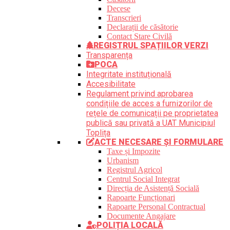
Decese
Transcrieri
Declarații de căsătorie
Contact Stare Civilă
REGISTRUL SPAȚIILOR VERZI
Transparența
POCA
Integritate instituțională
Accesibilitate
Regulament privind aprobarea
condițiile de acces a furnizorilor de
rețele de comunicații pe proprietatea
publică sau privată a UAT Municipiul
Toplița
ACTE NECESARE ȘI FORMULARE
Taxe și Impozite
Urbanism
Registrul Agricol
Centrul Social Integrat
Direcția de Asistență Socială
Rapoarte Funcționari
Rapoarte Personal Contractual
Documente Angajare
POLIȚIA LOCALĂ