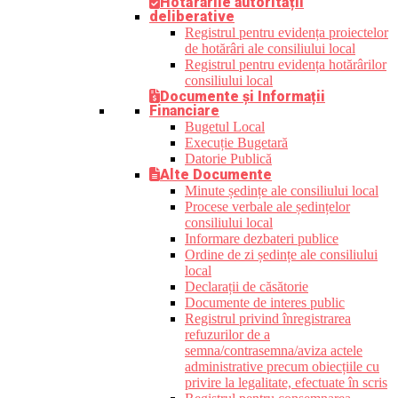
Hotărârile autorității
deliberative
Registrul pentru evidența proiectelor
de hotărâri ale consiliului local
Registrul pentru evidența hotărârilor
consiliului local
Documente și Informații
Financiare
Bugetul Local
Execuție Bugetară
Datorie Publică
Alte Documente
Minute ședințe ale consiliului local
Procese verbale ale ședințelor
consiliului local
Informare dezbateri publice
Ordine de zi ședințe ale consiliului
local
Declarații de căsătorie
Documente de interes public
Registrul privind înregistrarea
refuzurilor de a
semna/contrasemna/aviza actele
administrative precum obiecțiile cu
privire la legalitate, efectuate în scris