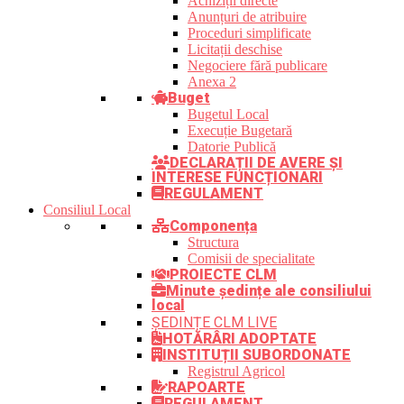
Achiziții directe
Anunțuri de atribuire
Proceduri simplificate
Licitații deschise
Negociere fără publicare
Anexa 2
Buget
Bugetul Local
Execuție Bugetară
Datorie Publică
DECLARAȚII DE AVERE ȘI
INTERESE FUNCȚIONARI
REGULAMENT
Consiliul Local
Componența
Structura
Comisii de specialitate
PROIECTE CLM
Minute ședințe ale consiliului
local
ȘEDINȚE CLM LIVE
HOTĂRÂRI ADOPTATE
INSTITUȚII SUBORDONATE
Registrul Agricol
RAPOARTE
REGULAMENT