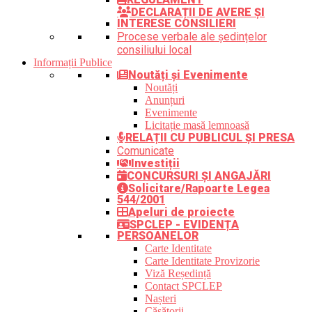
DECLARAȚII DE AVERE ȘI
INTERESE CONSILIERI
Procese verbale ale ședințelor
consiliului local
Informații Publice
Noutăți și Evenimente
Noutăți
Anunțuri
Evenimente
Licitație masă lemnoasă
RELAȚII CU PUBLICUL ȘI PRESA
Comunicate
Investiții
CONCURSURI ȘI ANGAJĂRI
Solicitare/Rapoarte Legea
544/2001
Apeluri de proiecte
SPCLEP - EVIDENȚA
PERSOANELOR
Carte Identitate
Carte Identitate Provizorie
Viză Reședință
Contact SPCLEP
Nașteri
Căsătorii