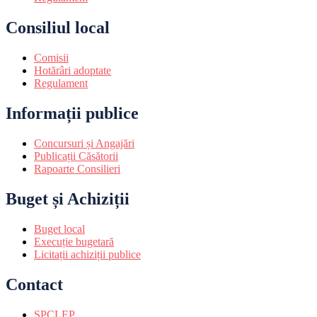
Consiliul local
Comisii
Hotărâri adoptate
Regulament
Informații publice
Concursuri și Angajări
Publicații Căsătorii
Rapoarte Consilieri
Buget și Achiziții
Buget local
Execuție bugetară
Licitații achiziții publice
Contact
SPCLEP