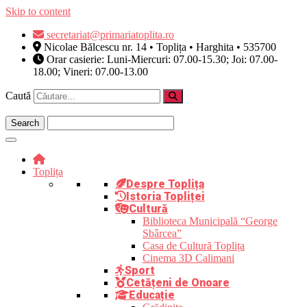
Skip to content
secretariat@primariatoplita.ro
Nicolae Bălcescu nr. 14 • Toplița • Harghita • 535700
Orar casierie: Luni-Miercuri: 07.00-15.30; Joi: 07.00-
18.00; Vineri: 07.00-13.00
Caută
Toplița
Despre Toplița
Istoria Topliței
Cultură
Biblioteca Municipală “George
Sbârcea”
Casa de Cultură Toplița
Cinema 3D Calimani
Sport
Cetățeni de Onoare
Educație