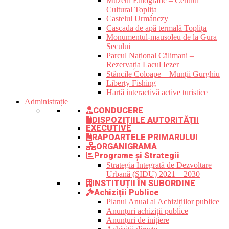
Muzeul Etnografic – Centrul
Cultural Toplița
Castelul Urmánczy
Cascada de apă termală Toplița
Monumentul-mausoleu de la Gura
Secului
Parcul Național Călimani –
Rezervația Lacul Iezer
Stâncile Coloape – Munții Gurghiu
Liberty Fishing
Hartă interactivă active turistice
Administrație
CONDUCERE
DISPOZIȚIILE AUTORITĂȚII
EXECUTIVE
RAPOARTELE PRIMARULUI
ORGANIGRAMA
Programe și Strategii
Strategia Integrată de Dezvoltare
Urbană (SIDU) 2021 – 2030
INSTITUȚII ÎN SUBORDINE
Achiziții Publice
Planul Anual al Achizițiilor publice
Anunțuri achiziții publice
Anunțuri de inițiere