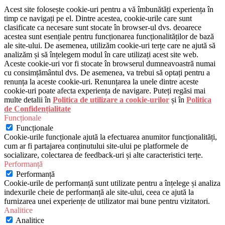
Acest site folosește cookie-uri pentru a vă îmbunătăți experiența în
timp ce navigați pe el. Dintre acestea, cookie-urile care sunt
clasificate ca necesare sunt stocate în browser-ul dvs. deoarece
acestea sunt esențiale pentru funcționarea funcționalităților de bază
ale site-ului. De asemenea, utilizăm cookie-uri terțe care ne ajută să
analizăm și să înțelegem modul în care utilizați acest site web.
Aceste cookie-uri vor fi stocate în browserul dumneavoastră numai
cu consimțământul dvs. De asemenea, va trebui să optați pentru a
renunța la aceste cookie-uri. Renunțarea la unele dintre aceste
cookie-uri poate afecta experiența de navigare. Puteți regăsi mai
multe detalii în
Politica de utilizare a cookie-urilor
și în
Politica
de Confidențialitate
Funcționale
Funcționale
Cookie-urile funcționale ajută la efectuarea anumitor funcționalități,
cum ar fi partajarea conținutului site-ului pe platformele de
socializare, colectarea de feedback-uri și alte caracteristici terțe.
Performanță
Performanță
Cookie-urile de performanță sunt utilizate pentru a înțelege și analiza
indexurile cheie de performanță ale site-ului, ceea ce ajută la
furnizarea unei experiențe de utilizator mai bune pentru vizitatori.
Analitice
Analitice