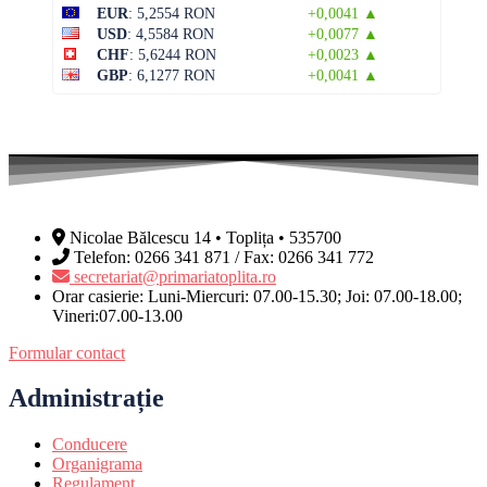
EUR
: 5,2554 RON
+0,0041 ▲
USD
: 4,5584 RON
+0,0077 ▲
CHF
: 5,6244 RON
+0,0023 ▲
GBP
: 6,1277 RON
+0,0041 ▲
Nicolae Bălcescu 14 • Toplița • 535700
Telefon: 0266 341 871 / Fax: 0266 341 772
secretariat@primariatoplita.ro
Orar casierie: Luni-Miercuri: 07.00-15.30; Joi: 07.00-18.00;
Vineri:07.00-13.00
Formular contact
Administrație
Conducere
Organigrama
Regulament