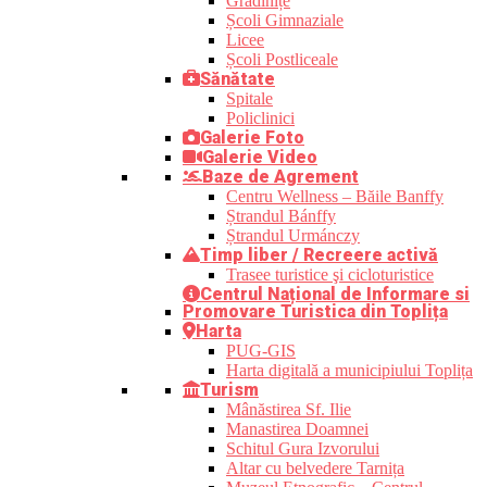
Grădinițe
Școli Gimnaziale
Licee
Școli Postliceale
Sănătate
Spitale
Policlinici
Galerie Foto
Galerie Video
Baze de Agrement
Centru Wellness – Băile Banffy
Ștrandul Bánffy
Ștrandul Urmánczy
Timp liber / Recreere activă
Trasee turistice şi cicloturistice
Centrul Național de Informare si
Promovare Turistica din Toplița
Harta
PUG-GIS
Harta digitală a municipiului Toplița
Turism
Mânăstirea Sf. Ilie
Manastirea Doamnei
Schitul Gura Izvorului
Altar cu belvedere Tarnița