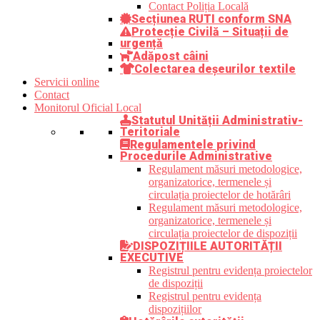
Contact Poliția Locală
Secțiunea RUTI conform SNA
Protecție Civilă – Situații de
urgență
Adăpost câini
Colectarea deșeurilor textile
Servicii online
Contact
Monitorul Oficial Local
Statutul Unității Administrativ-
Teritoriale
Regulamentele privind
Procedurile Administrative
Regulament măsuri metodologice,
organizatorice, termenele și
circulația proiectelor de hotărâri
Regulament măsuri metodologice,
organizatorice, termenele și
circulația proiectelor de dispoziții
DISPOZIȚIILE AUTORITĂȚII
EXECUTIVE
Registrul pentru evidența proiectelor
de dispoziții
Registrul pentru evidența
dispozițiilor