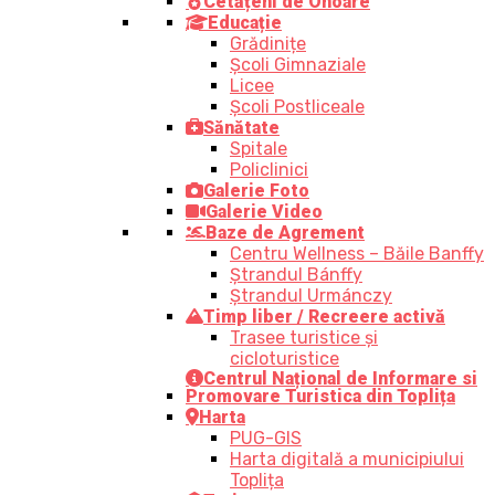
Cetățeni de Onoare
Educație
Grădinițe
Școli Gimnaziale
Licee
Școli Postliceale
Sănătate
Spitale
Policlinici
Galerie Foto
Galerie Video
Baze de Agrement
Centru Wellness – Băile Banffy
Ștrandul Bánffy
Ștrandul Urmánczy
Timp liber / Recreere activă
Trasee turistice şi
cicloturistice
Centrul Național de Informare si
Promovare Turistica din Toplița
Harta
PUG-GIS
Harta digitală a municipiului
Toplița