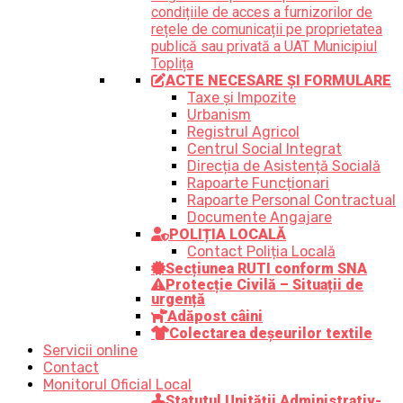
condițiile de acces a furnizorilor de
rețele de comunicații pe proprietatea
publică sau privată a UAT Municipiul
Toplița
ACTE NECESARE ȘI FORMULARE
Taxe și Impozite
Urbanism
Registrul Agricol
Centrul Social Integrat
Direcția de Asistență Socială
Rapoarte Funcționari
Rapoarte Personal Contractual
Documente Angajare
POLIȚIA LOCALĂ
Contact Poliția Locală
Secțiunea RUTI conform SNA
Protecție Civilă – Situații de
urgență
Adăpost câini
Colectarea deșeurilor textile
Servicii online
Contact
Monitorul Oficial Local
Statutul Unității Administrativ-