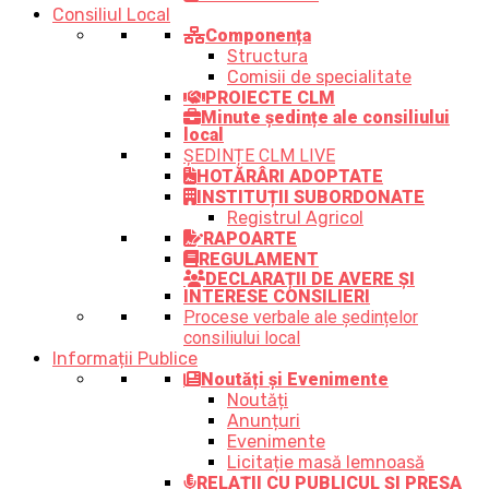
Consiliul Local
Componența
Structura
Comisii de specialitate
PROIECTE CLM
Minute ședințe ale consiliului
local
ȘEDINȚE CLM LIVE
HOTĂRÂRI ADOPTATE
INSTITUȚII SUBORDONATE
Registrul Agricol
RAPOARTE
REGULAMENT
DECLARAȚII DE AVERE ȘI
INTERESE CONSILIERI
Procese verbale ale ședințelor
consiliului local
Informații Publice
Noutăți și Evenimente
Noutăți
Anunțuri
Evenimente
Licitație masă lemnoasă
RELAȚII CU PUBLICUL ȘI PRESA