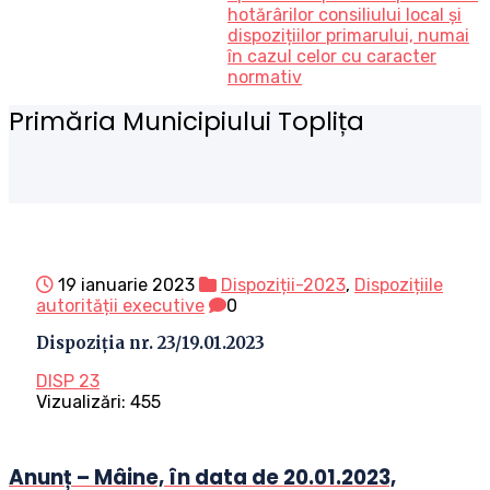
hotărârilor consiliului local și
dispozițiilor primarului, numai
în cazul celor cu caracter
normativ
Primăria Municipiului Toplița
19 ianuarie 2023
Dispoziții-2023
,
Dispozițiile
autorității executive
0
Dispoziția nr. 23/19.01.2023
DISP 23
Vizualizări:
455
Anunț – Mâine, în data de 20.01.2023,