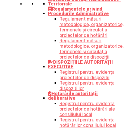
Teritoriale
Regulamentele privind
Procedurile Administrative
Regulament măsuri
metodologice, organizatorice,
termenele și circulația
proiectelor de hotărâri
Regulament măsuri
metodologice, organizatorice,
termenele și circulația
proiectelor de dispoziții
DISPOZIȚIILE AUTORITĂȚII
EXECUTIVE
Registrul pentru evidența
proiectelor de dispoziții
Registrul pentru evidența
dispozițiilor
Hotărârile autorității
deliberative
Registrul pentru evidența
proiectelor de hotărâri ale
consiliului local
Registrul pentru evidența
hotărârilor consiliului local