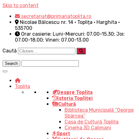
Skip to content
secretariat@primariatoplita.ro
Nicolae Bălcescu nr. 14 • Toplița • Harghita •
535700
Orar casierie: Luni-Miercuri: 07.00-15.30; Joi:
07.00-18.00; Vineri: 07.00-13.00
Caută
Toplița
Despre Toplița
Istoria Topliței
Cultură
Biblioteca Municipală “George
Sbârcea”
Casa de Cultură Toplița
Cinema 3D Calimani
Sport