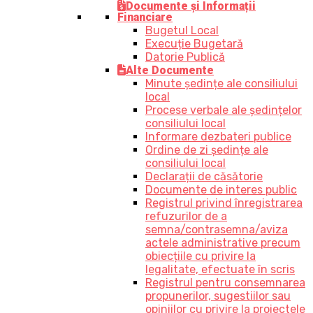
Documente și Informații
Financiare
Bugetul Local
Execuție Bugetară
Datorie Publică
Alte Documente
Minute ședințe ale consiliului
local
Procese verbale ale ședințelor
consiliului local
Informare dezbateri publice
Ordine de zi ședințe ale
consiliului local
Declarații de căsătorie
Documente de interes public
Registrul privind înregistrarea
refuzurilor de a
semna/contrasemna/aviza
actele administrative precum
obiecțiile cu privire la
legalitate, efectuate în scris
Registrul pentru consemnarea
propunerilor, sugestiilor sau
opiniilor cu privire la proiectele