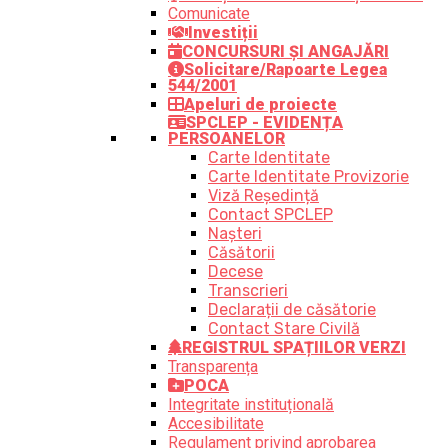
Comunicate
Investiții
CONCURSURI ȘI ANGAJĂRI
Solicitare/Rapoarte Legea
544/2001
Apeluri de proiecte
SPCLEP - EVIDENȚA
PERSOANELOR
Carte Identitate
Carte Identitate Provizorie
Viză Reședință
Contact SPCLEP
Nașteri
Căsătorii
Decese
Transcrieri
Declarații de căsătorie
Contact Stare Civilă
REGISTRUL SPAȚIILOR VERZI
Transparența
POCA
Integritate instituțională
Accesibilitate
Regulament privind aprobarea