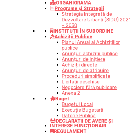
ORGANIGRAMA
Programe și Strategii
Strategia Integrată de
Dezvoltare Urbană (SIDU) 2021
– 2030
INSTITUȚII ÎN SUBORDINE
Achiziții Publice
Planul Anual al Achizițiilor
publice
Anunțuri achiziții publice
Anunțuri de inițiere
Achiziții directe
Anunțuri de atribuire
Proceduri simplificate
Licitații deschise
Negociere fără publicare
Anexa 2
Buget
Bugetul Local
Execuție Bugetară
Datorie Publică
DECLARAȚII DE AVERE ȘI
INTERESE FUNCȚIONARI
REGULAMENT