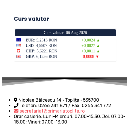
Curs valutar
Curs valutar: 06 Aug 2026
EUR
: 5,2513 RON
+0,0024 ▲
USD
: 4,5507 RON
+0,0027 ▲
CHF
: 5,6221 RON
+0,0011 ▲
GBP
: 6,1236 RON
-0,0008 ▼
Nicolae Bălcescu 14 • Toplița • 535700
Telefon: 0266 341 871 / Fax: 0266 341 772
secretariat@primariatoplita.ro
Orar casierie: Luni-Miercuri: 07.00-15.30; Joi: 07.00-
18.00; Vineri:07.00-13.00