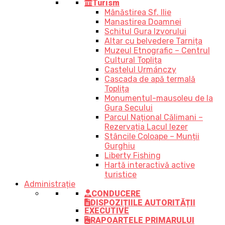
Turism
Mânăstirea Sf. Ilie
Manastirea Doamnei
Schitul Gura Izvorului
Altar cu belvedere Tarnița
Muzeul Etnografic – Centrul
Cultural Toplița
Castelul Urmánczy
Cascada de apă termală
Toplița
Monumentul-mausoleu de la
Gura Secului
Parcul Național Călimani –
Rezervația Lacul Iezer
Stâncile Coloape – Munții
Gurghiu
Liberty Fishing
Hartă interactivă active
turistice
Administrație
CONDUCERE
DISPOZIȚIILE AUTORITĂȚII
EXECUTIVE
RAPOARTELE PRIMARULUI