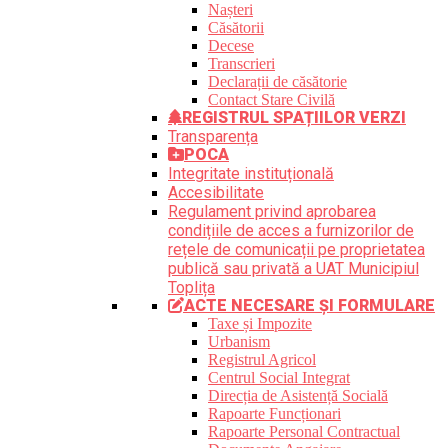
Nașteri
Căsătorii
Decese
Transcrieri
Declarații de căsătorie
Contact Stare Civilă
REGISTRUL SPAȚIILOR VERZI
Transparența
POCA
Integritate instituțională
Accesibilitate
Regulament privind aprobarea
condițiile de acces a furnizorilor de
rețele de comunicații pe proprietatea
publică sau privată a UAT Municipiul
Toplița
ACTE NECESARE ȘI FORMULARE
Taxe și Impozite
Urbanism
Registrul Agricol
Centrul Social Integrat
Direcția de Asistență Socială
Rapoarte Funcționari
Rapoarte Personal Contractual