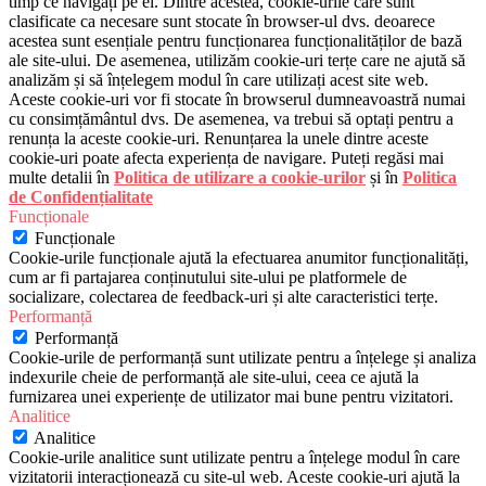
timp ce navigați pe el. Dintre acestea, cookie-urile care sunt
clasificate ca necesare sunt stocate în browser-ul dvs. deoarece
acestea sunt esențiale pentru funcționarea funcționalităților de bază
ale site-ului. De asemenea, utilizăm cookie-uri terțe care ne ajută să
analizăm și să înțelegem modul în care utilizați acest site web.
Aceste cookie-uri vor fi stocate în browserul dumneavoastră numai
cu consimțământul dvs. De asemenea, va trebui să optați pentru a
renunța la aceste cookie-uri. Renunțarea la unele dintre aceste
cookie-uri poate afecta experiența de navigare. Puteți regăsi mai
multe detalii în
Politica de utilizare a cookie-urilor
și în
Politica
de Confidențialitate
Funcționale
Funcționale
Cookie-urile funcționale ajută la efectuarea anumitor funcționalități,
cum ar fi partajarea conținutului site-ului pe platformele de
socializare, colectarea de feedback-uri și alte caracteristici terțe.
Performanță
Performanță
Cookie-urile de performanță sunt utilizate pentru a înțelege și analiza
indexurile cheie de performanță ale site-ului, ceea ce ajută la
furnizarea unei experiențe de utilizator mai bune pentru vizitatori.
Analitice
Analitice
Cookie-urile analitice sunt utilizate pentru a înțelege modul în care
vizitatorii interacționează cu site-ul web. Aceste cookie-uri ajută la