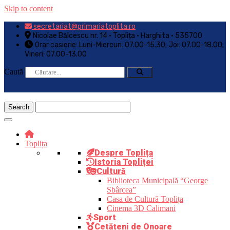
Skip to content
secretariat@primariatoplita.ro
Nicolae Bălcescu nr. 14 • Toplița • Harghita • 535700
Orar casierie: Luni-Miercuri: 07.00-15.30; Joi: 07.00-18.00;
Vineri: 07.00-13.00
Caută
Toplița
Despre Toplița
Istoria Topliței
Cultură
Biblioteca Municipală “George
Sbârcea”
Casa de Cultură Toplița
Cinema 3D Calimani
Sport
Cetățeni de Onoare