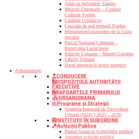
Altar cu belvedere Tarnița
Muzeul Etnografic – Centrul
Cultural Toplița
Castelul Urmánczy
Cascada de apă termală Toplița
Monumentul-mausoleu de la Gura
Secului
Parcul Național Călimani –
Rezervația Lacul Iezer
Stâncile Coloape – Munții Gurghiu
Liberty Fishing
Hartă interactivă active turistice
Administrație
CONDUCERE
DISPOZIȚIILE AUTORITĂȚII
EXECUTIVE
RAPOARTELE PRIMARULUI
ORGANIGRAMA
Programe și Strategii
Strategia Integrată de Dezvoltare
Urbană (SIDU) 2021 – 2030
INSTITUȚII ÎN SUBORDINE
Achiziții Publice
Planul Anual al Achizițiilor publice
Anunțuri achiziții publice