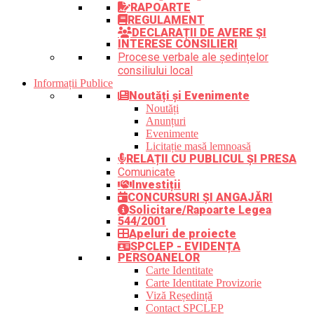
RAPOARTE
REGULAMENT
DECLARAȚII DE AVERE ȘI
INTERESE CONSILIERI
Procese verbale ale ședințelor
consiliului local
Informații Publice
Noutăți și Evenimente
Noutăți
Anunțuri
Evenimente
Licitație masă lemnoasă
RELAȚII CU PUBLICUL ȘI PRESA
Comunicate
Investiții
CONCURSURI ȘI ANGAJĂRI
Solicitare/Rapoarte Legea
544/2001
Apeluri de proiecte
SPCLEP - EVIDENȚA
PERSOANELOR
Carte Identitate
Carte Identitate Provizorie
Viză Reședință
Contact SPCLEP