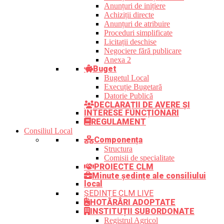
Anunțuri de inițiere
Achiziții directe
Anunțuri de atribuire
Proceduri simplificate
Licitații deschise
Negociere fără publicare
Anexa 2
Buget
Bugetul Local
Execuție Bugetară
Datorie Publică
DECLARAȚII DE AVERE ȘI
INTERESE FUNCȚIONARI
REGULAMENT
Consiliul Local
Componența
Structura
Comisii de specialitate
PROIECTE CLM
Minute ședințe ale consiliului
local
ȘEDINȚE CLM LIVE
HOTĂRÂRI ADOPTATE
INSTITUȚII SUBORDONATE
Registrul Agricol