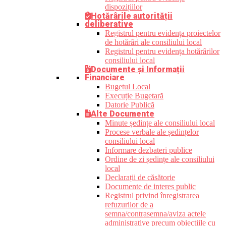
dispozițiilor
Hotărârile autorității
deliberative
Registrul pentru evidența proiectelor
de hotărâri ale consiliului local
Registrul pentru evidența hotărârilor
consiliului local
Documente și Informații
Financiare
Bugetul Local
Execuție Bugetară
Datorie Publică
Alte Documente
Minute ședințe ale consiliului local
Procese verbale ale ședințelor
consiliului local
Informare dezbateri publice
Ordine de zi ședințe ale consiliului
local
Declarații de căsătorie
Documente de interes public
Registrul privind înregistrarea
refuzurilor de a
semna/contrasemna/aviza actele
administrative precum obiecțiile cu