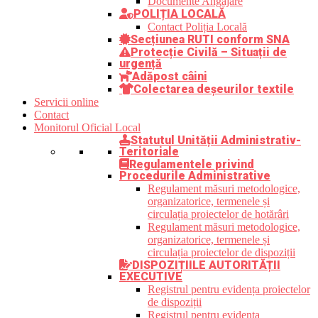
Documente Angajare
POLIȚIA LOCALĂ
Contact Poliția Locală
Secțiunea RUTI conform SNA
Protecție Civilă – Situații de
urgență
Adăpost câini
Colectarea deșeurilor textile
Servicii online
Contact
Monitorul Oficial Local
Statutul Unității Administrativ-
Teritoriale
Regulamentele privind
Procedurile Administrative
Regulament măsuri metodologice,
organizatorice, termenele și
circulația proiectelor de hotărâri
Regulament măsuri metodologice,
organizatorice, termenele și
circulația proiectelor de dispoziții
DISPOZIȚIILE AUTORITĂȚII
EXECUTIVE
Registrul pentru evidența proiectelor
de dispoziții
Registrul pentru evidența