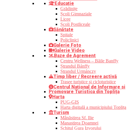
Educație
Grădinițe
Școli Gimnaziale
Licee
Școli Postliceale
Sănătate
Spitale
Policlinici
Galerie Foto
Galerie Video
Baze de Agrement
Centru Wellness – Băile Banffy
Ștrandul Bánffy
Ștrandul Urmánczy
Timp liber / Recreere activă
Trasee turistice şi cicloturistice
Centrul Național de Informare si
Promovare Turistica din Toplița
Harta
PUG-GIS
Harta digitală a municipiului Toplița
Turism
Mânăstirea Sf. Ilie
Manastirea Doamnei
Schitul Gura Izvorului