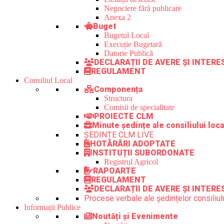
Negociere fără publicare
Anexa 2
Buget
Bugetul Local
Execuție Bugetară
Datorie Publică
DECLARAȚII DE AVERE ȘI INTER
REGULAMENT
Consiliul Local
Componența
Structura
Comisii de specialitate
PROIECTE CLM
Minute ședințe ale consiliului loca
ȘEDINȚE CLM LIVE
HOTĂRÂRI ADOPTATE
INSTITUȚII SUBORDONATE
Registrul Agricol
RAPOARTE
REGULAMENT
DECLARAȚII DE AVERE ȘI INTERE
Procese verbale ale ședințelor consiliulu
Informații Publice
Noutăți și Evenimente