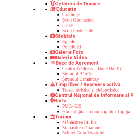
Cetățeni de Onoare
Educație
Grădinițe
Școli Gimnaziale
Licee
Școli Postliceale
Sănătate
Spitale
Policlinici
Galerie Foto
Galerie Video
Baze de Agrement
Centru Wellness – Băile Banffy
Ștrandul Bánffy
Ștrandul Urmánczy
Timp liber / Recreere activă
Trasee turistice şi cicloturistice
Centrul Național de Informare si P
Harta
PUG-GIS
Harta digitală a municipiului Toplița
Turism
Mânăstirea Sf. Ilie
Manastirea Doamnei
Schitul Gura Izvorului