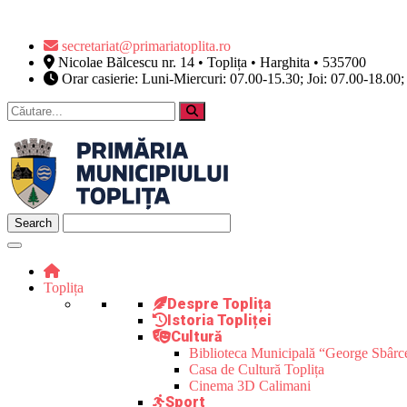
secretariat@primariatoplita.ro
Nicolae Bălcescu nr. 14 • Toplița • Harghita • 535700
Orar casierie: Luni-Miercuri: 07.00-15.30; Joi: 07.00-18.00;
Toplița
Despre Toplița
Istoria Topliței
Cultură
Biblioteca Municipală “George Sbârc
Casa de Cultură Toplița
Cinema 3D Calimani
Sport