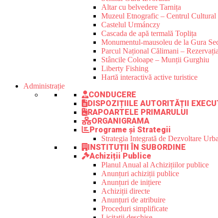
Altar cu belvedere Tarnița
Muzeul Etnografic – Centrul Cultural 
Castelul Urmánczy
Cascada de apă termală Toplița
Monumentul-mausoleu de la Gura Sec
Parcul Național Călimani – Rezervația
Stâncile Coloape – Munții Gurghiu
Liberty Fishing
Hartă interactivă active turistice
Administrație
CONDUCERE
DISPOZIȚIILE AUTORITĂȚII EXECU
RAPOARTELE PRIMARULUI
ORGANIGRAMA
Programe și Strategii
Strategia Integrată de Dezvoltare Ur
INSTITUȚII ÎN SUBORDINE
Achiziții Publice
Planul Anual al Achizițiilor publice
Anunțuri achiziții publice
Anunțuri de inițiere
Achiziții directe
Anunțuri de atribuire
Proceduri simplificate
Licitații deschise