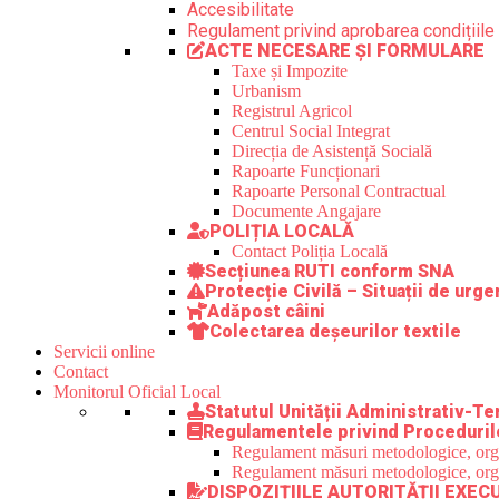
Accesibilitate
Regulament privind aprobarea condițiile 
ACTE NECESARE ȘI FORMULARE
Taxe și Impozite
Urbanism
Registrul Agricol
Centrul Social Integrat
Direcția de Asistență Socială
Rapoarte Funcționari
Rapoarte Personal Contractual
Documente Angajare
POLIȚIA LOCALĂ
Contact Poliția Locală
Secțiunea RUTI conform SNA
Protecție Civilă – Situații de urge
Adăpost câini
Colectarea deșeurilor textile
Servicii online
Contact
Monitorul Oficial Local
Statutul Unității Administrativ-Ter
Regulamentele privind Proceduril
Regulament măsuri metodologice, organi
Regulament măsuri metodologice, organi
DISPOZIȚIILE AUTORITĂȚII EXEC