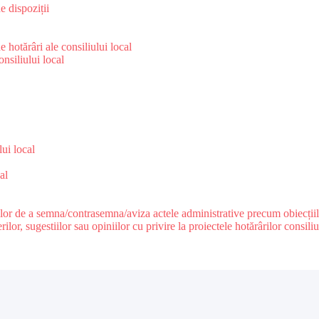
e dispoziții
 hotărâri ale consiliului local
nsiliului local
e
lui local
al
ilor de a semna/contrasemna/aviza actele administrative precum obiecțiile c
r, sugestiilor sau opiniilor cu privire la proiectele hotărârilor consiliul