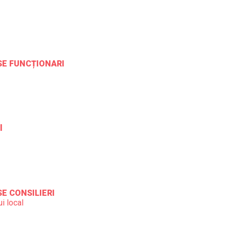
ESE FUNCȚIONARI
l
SE CONSILIERI
i local