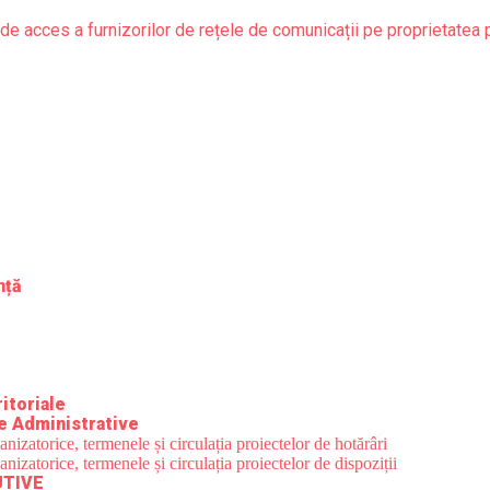
de acces a furnizorilor de rețele de comunicații pe proprietatea 
nță
itoriale
e Administrative
zatorice, termenele și circulația proiectelor de hotărâri
zatorice, termenele și circulația proiectelor de dispoziții
UTIVE