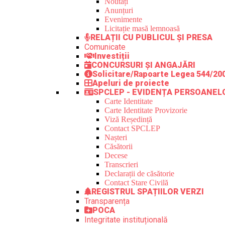
Noutăți
Anunțuri
Evenimente
Licitație masă lemnoasă
RELAȚII CU PUBLICUL ȘI PRESA
Comunicate
Investiții
CONCURSURI ȘI ANGAJĂRI
Solicitare/Rapoarte Legea 544/20
Apeluri de proiecte
SPCLEP - EVIDENȚA PERSOANEL
Carte Identitate
Carte Identitate Provizorie
Viză Reședință
Contact SPCLEP
Nașteri
Căsătorii
Decese
Transcrieri
Declarații de căsătorie
Contact Stare Civilă
REGISTRUL SPAȚIILOR VERZI
Transparența
POCA
Integritate instituțională