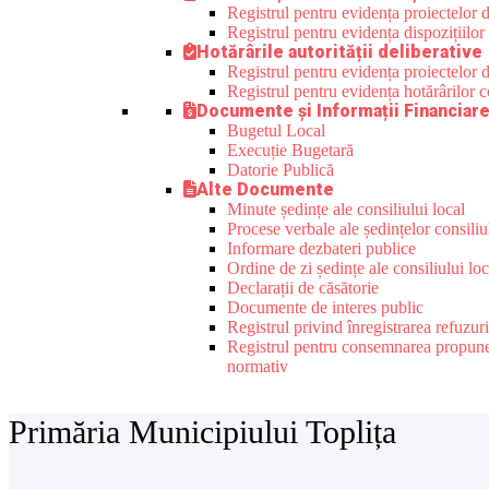
Registrul pentru evidența proiectelor d
Registrul pentru evidența dispozițiilor
Hotărârile autorității deliberative
Registrul pentru evidența proiectelor de
Registrul pentru evidența hotărârilor co
Documente și Informații Financiar
Bugetul Local
Execuție Bugetară
Datorie Publică
Alte Documente
Minute ședințe ale consiliului local
Procese verbale ale ședințelor consiliu
Informare dezbateri publice
Ordine de zi ședințe ale consiliului loc
Declarații de căsătorie
Documente de interes public
Registrul privind înregistrarea refuzur
Registrul pentru consemnarea propunerilo
normativ
Primăria Municipiului Toplița