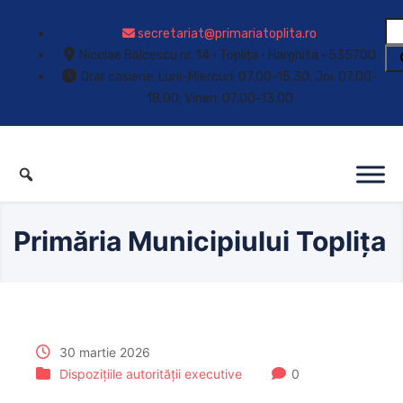
secretariat@primariatoplita.ro
Nicolae Bălcescu nr. 14 • Toplița • Harghita • 535700
Orar casierie: Luni-Miercuri: 07.00-15.30; Joi: 07.00-
18.00; Vineri: 07.00-13.00
Primăria Municipiului Toplița
30 martie 2026
Dispozițiile autorității executive
0