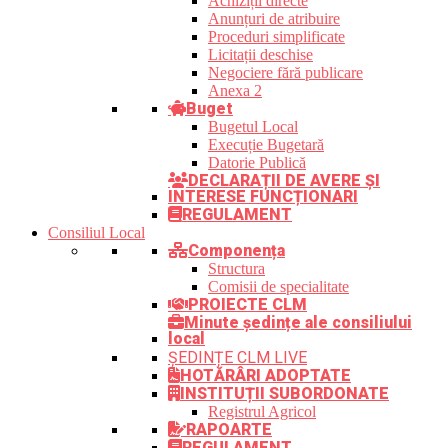
Achiziții directe
Anunțuri de atribuire
Proceduri simplificate
Licitații deschise
Negociere fără publicare
Anexa 2
Buget
Bugetul Local
Execuție Bugetară
Datorie Publică
DECLARAȚII DE AVERE ȘI
INTERESE FUNCȚIONARI
REGULAMENT
Consiliul Local
Componența
Structura
Comisii de specialitate
PROIECTE CLM
Minute ședințe ale consiliului
local
ȘEDINȚE CLM LIVE
HOTĂRÂRI ADOPTATE
INSTITUȚII SUBORDONATE
Registrul Agricol
RAPOARTE
REGULAMENT