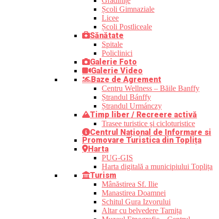
Grădinițe
Școli Gimnaziale
Licee
Școli Postliceale
Sănătate
Spitale
Policlinici
Galerie Foto
Galerie Video
Baze de Agrement
Centru Wellness – Băile Banffy
Ștrandul Bánffy
Ștrandul Urmánczy
Timp liber / Recreere activă
Trasee turistice şi cicloturistice
Centrul Național de Informare si
Promovare Turistica din Toplița
Harta
PUG-GIS
Harta digitală a municipiului Toplița
Turism
Mânăstirea Sf. Ilie
Manastirea Doamnei
Schitul Gura Izvorului
Altar cu belvedere Tarnița