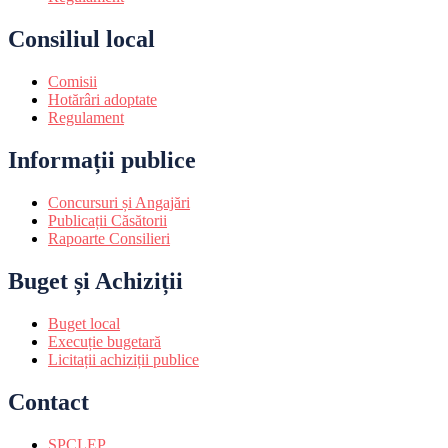
Consiliul local
Comisii
Hotărâri adoptate
Regulament
Informații publice
Concursuri și Angajări
Publicații Căsătorii
Rapoarte Consilieri
Buget și Achiziții
Buget local
Execuție bugetară
Licitații achiziții publice
Contact
SPCLEP