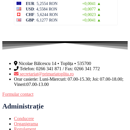
EUR
: 5,2554 RON
+0,0041 ▲
USD
: 4,5584 RON
+0,0077 ▲
CHF
: 5,6244 RON
+0,0023 ▲
GBP
: 6,1277 RON
+0,0041 ▲
Nicolae Bălcescu 14 • Toplița • 535700
Telefon: 0266 341 871 / Fax: 0266 341 772
secretariat@primariatoplita.ro
Orar casierie: Luni-Miercuri: 07.00-15.30; Joi: 07.00-18.00;
Vineri:07.00-13.00
Formular contact
Administrație
Conducere
Organigrama
Regulament