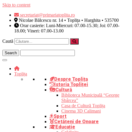
Skip to content
secretariat@primariatoplita.ro
Nicolae Bălcescu nr. 14 • Toplița • Harghita • 535700
Orar casierie: Luni-Miercuri: 07.00-15.30; Joi: 07.00-
18.00; Vineri: 07.00-13.00
Caută
Toplița
Despre Toplița
Istoria Topliței
Cultură
Biblioteca Municipală “George
Sbârcea”
Casa de Cultură Toplița
Cinema 3D Calimani
Sport
Cetățeni de Onoare
Educație