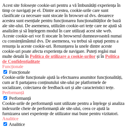
Acest site folosește cookie-uri pentru a vă îmbunătăți experiența în
timp ce navigați pe el. Dintre acestea, cookie-urile care sunt
clasificate ca necesare sunt stocate în browser-ul dvs. deoarece
acestea sunt esențiale pentru funcționarea funcționalităților de bază
ale site-ului. De asemenea, utilizăm cookie-uri terțe care ne ajută să
analizăm și să înțelegem modul în care utilizați acest site web.
Aceste cookie-uri vor fi stocate în browserul dumneavoastră numai
cu consimțământul dvs. De asemenea, va trebui să optați pentru a
renunța la aceste cookie-uri. Renunțarea la unele dintre aceste
cookie-uri poate afecta experiența de navigare. Puteți regăsi mai
multe detalii în
Politica de utilizare a cookie-urilor
și în
Politica
de Confidențialitate
Funcționale
Funcționale
Cookie-urile funcționale ajută la efectuarea anumitor funcționalități,
cum ar fi partajarea conținutului site-ului pe platformele de
socializare, colectarea de feedback-uri și alte caracteristici terțe.
Performanță
Performanță
Cookie-urile de performanță sunt utilizate pentru a înțelege și analiza
indexurile cheie de performanță ale site-ului, ceea ce ajută la
furnizarea unei experiențe de utilizator mai bune pentru vizitatori.
Analitice
Analitice