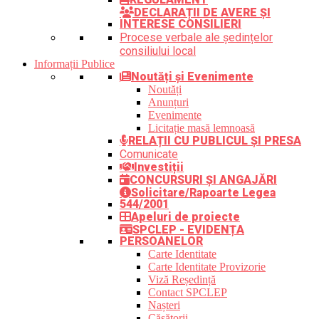
DECLARAȚII DE AVERE ȘI
INTERESE CONSILIERI
Procese verbale ale ședințelor
consiliului local
Informații Publice
Noutăți și Evenimente
Noutăți
Anunțuri
Evenimente
Licitație masă lemnoasă
RELAȚII CU PUBLICUL ȘI PRESA
Comunicate
Investiții
CONCURSURI ȘI ANGAJĂRI
Solicitare/Rapoarte Legea
544/2001
Apeluri de proiecte
SPCLEP - EVIDENȚA
PERSOANELOR
Carte Identitate
Carte Identitate Provizorie
Viză Reședință
Contact SPCLEP
Nașteri
Căsătorii