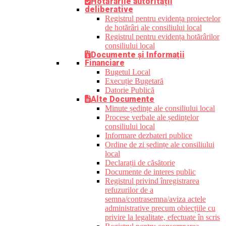
Hotărârile autorității
deliberative
Registrul pentru evidența proiectelor
de hotărâri ale consiliului local
Registrul pentru evidența hotărârilor
consiliului local
Documente și Informații
Financiare
Bugetul Local
Execuție Bugetară
Datorie Publică
Alte Documente
Minute ședințe ale consiliului local
Procese verbale ale ședințelor
consiliului local
Informare dezbateri publice
Ordine de zi ședințe ale consiliului
local
Declarații de căsătorie
Documente de interes public
Registrul privind înregistrarea
refuzurilor de a
semna/contrasemna/aviza actele
administrative precum obiecțiile cu
privire la legalitate, efectuate în scris