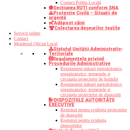
Contact Poliția Locală
Secțiunea RUTI conform SNA
Protecție Civilă – Situații de
urgență
Adăpost câini
Colectarea deșeurilor textile
Servicii online
Contact
Monitorul Oficial Local
Statutul Unității Administrativ-
Teritoriale
Regulamentele privind
Procedurile Administrative
Regulament măsuri metodologice,
organizatorice, termenele și
circulația proiectelor de hotărâri
Regulament măsuri metodologice,
organizatorice, termenele și
circulația proiectelor de dispoziții
DISPOZIȚIILE AUTORITĂȚII
EXECUTIVE
Registrul pentru evidența proiectelor
de dispoziții
Registrul pentru evidența
dispozițiilor