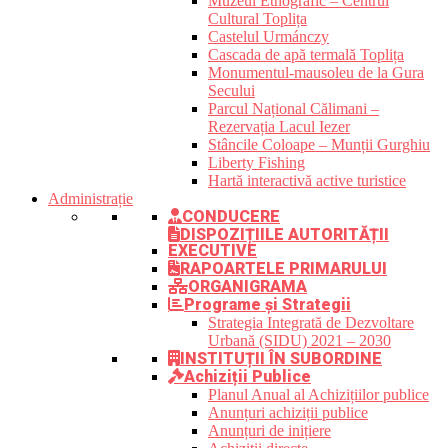
Muzeul Etnografic – Centrul
Cultural Toplița
Castelul Urmánczy
Cascada de apă termală Toplița
Monumentul-mausoleu de la Gura
Secului
Parcul Național Călimani –
Rezervația Lacul Iezer
Stâncile Coloape – Munții Gurghiu
Liberty Fishing
Hartă interactivă active turistice
Administrație
CONDUCERE
DISPOZIȚIILE AUTORITĂȚII
EXECUTIVE
RAPOARTELE PRIMARULUI
ORGANIGRAMA
Programe și Strategii
Strategia Integrată de Dezvoltare
Urbană (SIDU) 2021 – 2030
INSTITUȚII ÎN SUBORDINE
Achiziții Publice
Planul Anual al Achizițiilor publice
Anunțuri achiziții publice
Anunțuri de inițiere