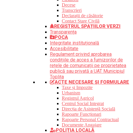
Decese
Transcrieri
Declarații de căsătorie
Contact Stare Civilă
REGISTRUL SPAȚIILOR VERZI
Transparența
POCA
Integritate instituțională
Accesibilitate
Regulament privind aprobarea
condițiile de acces a furnizorilor de
rețele de comunicații pe proprietatea
publică sau privată a UAT Municipiul
Toplița
ACTE NECESARE ȘI FORMULARE
Taxe și Impozite
Urbanism
Registrul Agricol
Centrul Social Integrat
Direcția de Asistență Socială
Rapoarte Funcționari
Rapoarte Personal Contractual
Documente Angajare
POLIȚIA LOCALĂ