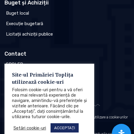
Buget și Achiziții
Buget local
Execuție bugetară
Licitații achiziții publice
Contact
SPCLEP
Site-ul Primăriei Toplița
Stare civilă
utilizează cookie-uri
Poliția locală
Folosim cookie-uri pentru a vă oferi
cea mai relevantă experiență de
navigare, amintindu-vă preferințele și
vizitele anterioare. Făcând clic pe
„Acceptați”, dați consimțământul la
utilizarea tuturor cookie-urile.
Protecția datelor cu caracter personal (GDPR)
Politica de utilizare a cookie-urilor
Setări cookie-uri
ACCEPTAȚI
Primăria Municipiului Toplița © 2025. Toate drepturile rezervate.