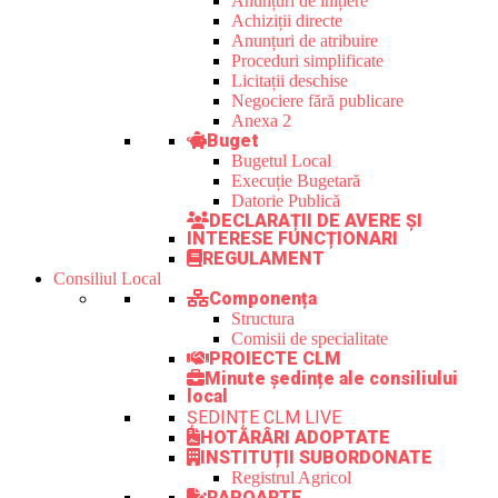
Anunțuri de inițiere
Achiziții directe
Anunțuri de atribuire
Proceduri simplificate
Licitații deschise
Negociere fără publicare
Anexa 2
Buget
Bugetul Local
Execuție Bugetară
Datorie Publică
DECLARAȚII DE AVERE ȘI
INTERESE FUNCȚIONARI
REGULAMENT
Consiliul Local
Componența
Structura
Comisii de specialitate
PROIECTE CLM
Minute ședințe ale consiliului
local
ȘEDINȚE CLM LIVE
HOTĂRÂRI ADOPTATE
INSTITUȚII SUBORDONATE
Registrul Agricol
RAPOARTE