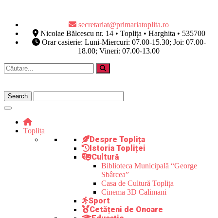
secretariat@primariatoplita.ro
Nicolae Bălcescu nr. 14 • Toplița • Harghita • 535700
Orar casierie: Luni-Miercuri: 07.00-15.30; Joi: 07.00-
18.00; Vineri: 07.00-13.00
Toplița
Despre Toplița
Istoria Topliței
Cultură
Biblioteca Municipală “George
Sbârcea”
Casa de Cultură Toplița
Cinema 3D Calimani
Sport
Cetățeni de Onoare