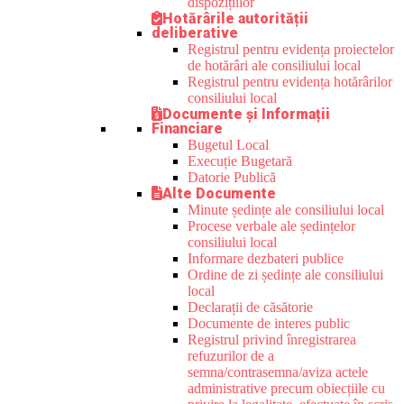
dispozițiilor
Hotărârile autorității
deliberative
Registrul pentru evidența proiectelor
de hotărâri ale consiliului local
Registrul pentru evidența hotărârilor
consiliului local
Documente și Informații
Financiare
Bugetul Local
Execuție Bugetară
Datorie Publică
Alte Documente
Minute ședințe ale consiliului local
Procese verbale ale ședințelor
consiliului local
Informare dezbateri publice
Ordine de zi ședințe ale consiliului
local
Declarații de căsătorie
Documente de interes public
Registrul privind înregistrarea
refuzurilor de a
semna/contrasemna/aviza actele
administrative precum obiecțiile cu