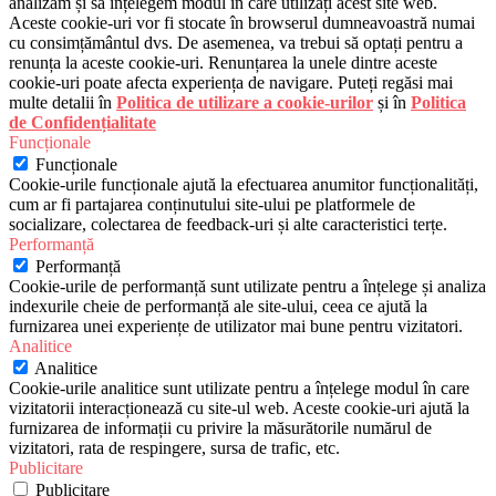
analizăm și să înțelegem modul în care utilizați acest site web.
Aceste cookie-uri vor fi stocate în browserul dumneavoastră numai
cu consimțământul dvs. De asemenea, va trebui să optați pentru a
renunța la aceste cookie-uri. Renunțarea la unele dintre aceste
cookie-uri poate afecta experiența de navigare. Puteți regăsi mai
multe detalii în
Politica de utilizare a cookie-urilor
și în
Politica
de Confidențialitate
Funcționale
Funcționale
Cookie-urile funcționale ajută la efectuarea anumitor funcționalități,
cum ar fi partajarea conținutului site-ului pe platformele de
socializare, colectarea de feedback-uri și alte caracteristici terțe.
Performanță
Performanță
Cookie-urile de performanță sunt utilizate pentru a înțelege și analiza
indexurile cheie de performanță ale site-ului, ceea ce ajută la
furnizarea unei experiențe de utilizator mai bune pentru vizitatori.
Analitice
Analitice
Cookie-urile analitice sunt utilizate pentru a înțelege modul în care
vizitatorii interacționează cu site-ul web. Aceste cookie-uri ajută la
furnizarea de informații cu privire la măsurătorile numărul de
vizitatori, rata de respingere, sursa de trafic, etc.
Publicitare
Publicitare