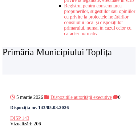
privire la legalitate, efectuate în scris
Registrul pentru consemnarea
propunerilor, sugestiilor sau opiniilor
cu privire la proiectele hotărârilor
consiliului local și dispozițiilor
primarului, numai în cazul celor cu
caracter normativ
Primăria Municipiului Toplița
5 martie 2026
Dispozițiile autorității executive
0
Dispoziția nr. 143/05.03.2026
DISP 143
Vizualizări:
206