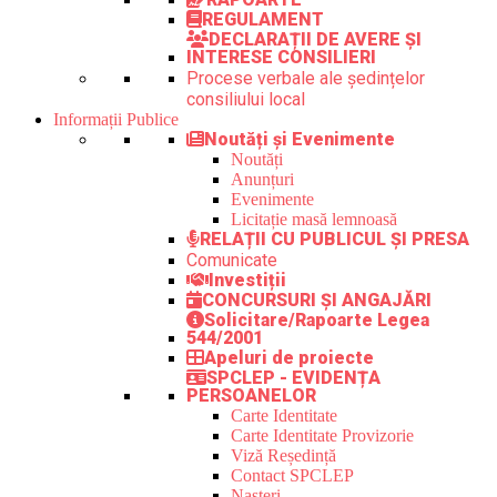
REGULAMENT
DECLARAȚII DE AVERE ȘI
INTERESE CONSILIERI
Procese verbale ale ședințelor
consiliului local
Informații Publice
Noutăți și Evenimente
Noutăți
Anunțuri
Evenimente
Licitație masă lemnoasă
RELAȚII CU PUBLICUL ȘI PRESA
Comunicate
Investiții
CONCURSURI ȘI ANGAJĂRI
Solicitare/Rapoarte Legea
544/2001
Apeluri de proiecte
SPCLEP - EVIDENȚA
PERSOANELOR
Carte Identitate
Carte Identitate Provizorie
Viză Reședință
Contact SPCLEP
Nașteri