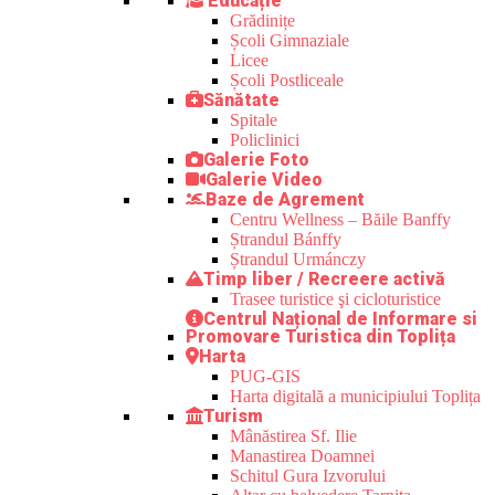
Educație
Grădinițe
Școli Gimnaziale
Licee
Școli Postliceale
Sănătate
Spitale
Policlinici
Galerie Foto
Galerie Video
Baze de Agrement
Centru Wellness – Băile Banffy
Ștrandul Bánffy
Ștrandul Urmánczy
Timp liber / Recreere activă
Trasee turistice şi cicloturistice
Centrul Național de Informare si
Promovare Turistica din Toplița
Harta
PUG-GIS
Harta digitală a municipiului Toplița
Turism
Mânăstirea Sf. Ilie
Manastirea Doamnei
Schitul Gura Izvorului