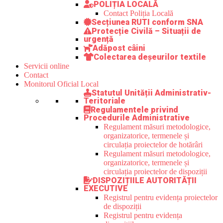
POLIȚIA LOCALĂ
Contact Poliția Locală
Secțiunea RUTI conform SNA
Protecție Civilă – Situații de
urgență
Adăpost câini
Colectarea deșeurilor textile
Servicii online
Contact
Monitorul Oficial Local
Statutul Unității Administrativ-
Teritoriale
Regulamentele privind
Procedurile Administrative
Regulament măsuri metodologice,
organizatorice, termenele și
circulația proiectelor de hotărâri
Regulament măsuri metodologice,
organizatorice, termenele și
circulația proiectelor de dispoziții
DISPOZIȚIILE AUTORITĂȚII
EXECUTIVE
Registrul pentru evidența proiectelor
de dispoziții
Registrul pentru evidența