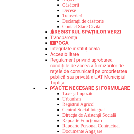
Căsătorii
Decese
Transcrieri
Declarații de căsătorie
Contact Stare Civilă
REGISTRUL SPAȚIILOR VERZI
Transparența
POCA
Integritate instituțională
Accesibilitate
Regulament privind aprobarea
condițiile de acces a furnizorilor de
rețele de comunicații pe proprietatea
publică sau privată a UAT Municipiul
Toplița
ACTE NECESARE ȘI FORMULARE
Taxe și Impozite
Urbanism
Registrul Agricol
Centrul Social Integrat
Direcția de Asistență Socială
Rapoarte Funcționari
Rapoarte Personal Contractual
Documente Angajare