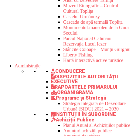
Altar cu belvedere Tarnița
Muzeul Etnografic – Centrul
Cultural Toplița
Castelul Urmánczy
Cascada de apă termală Toplița
Monumentul-mausoleu de la Gura
Secului
Parcul Național Călimani –
Rezervația Lacul Iezer
Stâncile Coloape – Munții Gurghiu
Liberty Fishing
Hartă interactivă active turistice
Administrație
CONDUCERE
DISPOZIȚIILE AUTORITĂȚII
EXECUTIVE
RAPOARTELE PRIMARULUI
ORGANIGRAMA
Programe și Strategii
Strategia Integrată de Dezvoltare
Urbană (SIDU) 2021 – 2030
INSTITUȚII ÎN SUBORDINE
Achiziții Publice
Planul Anual al Achizițiilor publice
Anunțuri achiziții publice