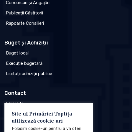
Concursuri și Angajări
Publicații Căsătorii
Rapoarte Consilieri
Buget și Achiziții
Buget local
Execuție bugetară
Licitații achiziții publice
Contact
SPCLEP
Site-ul Primăriei Toplița
Stare civilă
utilizează cookie-uri
Poliția locală
Folosim cookie-uri pentru a vă oferi