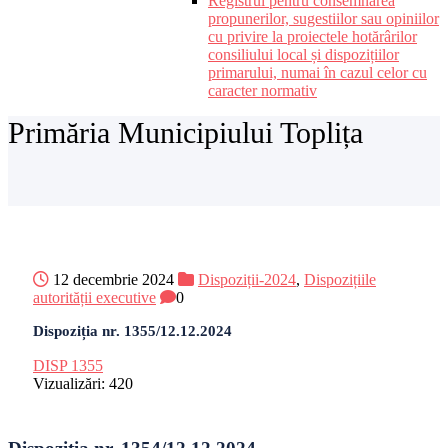
Registrul pentru consemnarea
propunerilor, sugestiilor sau opiniilor
cu privire la proiectele hotărârilor
consiliului local și dispozițiilor
primarului, numai în cazul celor cu
caracter normativ
Primăria Municipiului Toplița
12 decembrie 2024
Dispoziții-2024
,
Dispozițiile
autorității executive
0
Dispoziția nr. 1355/12.12.2024
DISP 1355
Vizualizări:
420