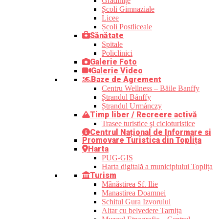
Grădinițe
Școli Gimnaziale
Licee
Școli Postliceale
Sănătate
Spitale
Policlinici
Galerie Foto
Galerie Video
Baze de Agrement
Centru Wellness – Băile Banffy
Ștrandul Bánffy
Ștrandul Urmánczy
Timp liber / Recreere activă
Trasee turistice şi cicloturistice
Centrul Național de Informare si
Promovare Turistica din Toplița
Harta
PUG-GIS
Harta digitală a municipiului Toplița
Turism
Mânăstirea Sf. Ilie
Manastirea Doamnei
Schitul Gura Izvorului
Altar cu belvedere Tarnița