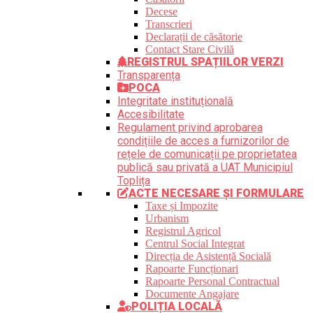
Decese
Transcrieri
Declarații de căsătorie
Contact Stare Civilă
REGISTRUL SPAȚIILOR VERZI
Transparența
POCA
Integritate instituțională
Accesibilitate
Regulament privind aprobarea
condițiile de acces a furnizorilor de
rețele de comunicații pe proprietatea
publică sau privată a UAT Municipiul
Toplița
ACTE NECESARE ȘI FORMULARE
Taxe și Impozite
Urbanism
Registrul Agricol
Centrul Social Integrat
Direcția de Asistență Socială
Rapoarte Funcționari
Rapoarte Personal Contractual
Documente Angajare
POLIȚIA LOCALĂ