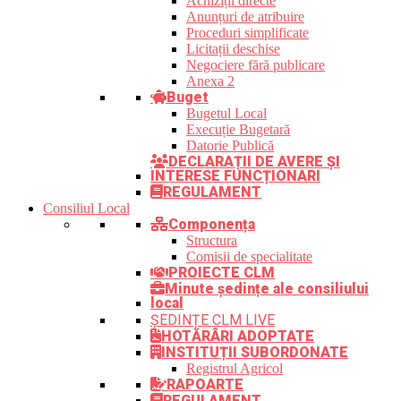
Achiziții directe
Anunțuri de atribuire
Proceduri simplificate
Licitații deschise
Negociere fără publicare
Anexa 2
Buget
Bugetul Local
Execuție Bugetară
Datorie Publică
DECLARAȚII DE AVERE ȘI
INTERESE FUNCȚIONARI
REGULAMENT
Consiliul Local
Componența
Structura
Comisii de specialitate
PROIECTE CLM
Minute ședințe ale consiliului
local
ȘEDINȚE CLM LIVE
HOTĂRÂRI ADOPTATE
INSTITUȚII SUBORDONATE
Registrul Agricol
RAPOARTE
REGULAMENT