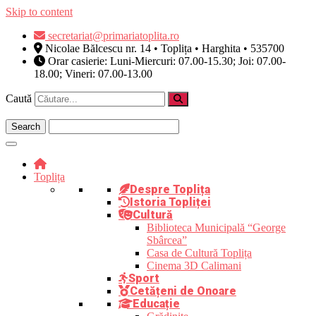
Skip to content
secretariat@primariatoplita.ro
Nicolae Bălcescu nr. 14 • Toplița • Harghita • 535700
Orar casierie: Luni-Miercuri: 07.00-15.30; Joi: 07.00-
18.00; Vineri: 07.00-13.00
Caută
Toplița
Despre Toplița
Istoria Topliței
Cultură
Biblioteca Municipală “George
Sbârcea”
Casa de Cultură Toplița
Cinema 3D Calimani
Sport
Cetățeni de Onoare
Educație