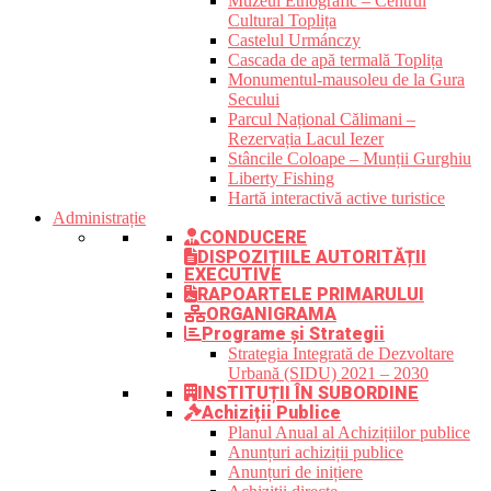
Muzeul Etnografic – Centrul
Cultural Toplița
Castelul Urmánczy
Cascada de apă termală Toplița
Monumentul-mausoleu de la Gura
Secului
Parcul Național Călimani –
Rezervația Lacul Iezer
Stâncile Coloape – Munții Gurghiu
Liberty Fishing
Hartă interactivă active turistice
Administrație
CONDUCERE
DISPOZIȚIILE AUTORITĂȚII
EXECUTIVE
RAPOARTELE PRIMARULUI
ORGANIGRAMA
Programe și Strategii
Strategia Integrată de Dezvoltare
Urbană (SIDU) 2021 – 2030
INSTITUȚII ÎN SUBORDINE
Achiziții Publice
Planul Anual al Achizițiilor publice
Anunțuri achiziții publice
Anunțuri de inițiere