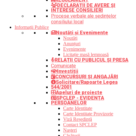
DECLARAȚII DE AVERE ȘI
INTERESE CONSILIERI
Procese verbale ale ședințelor
consiliului local
Informații Publice
Noutăți și Evenimente
Noutăți
Anunțuri
Evenimente
Licitație masă lemnoasă
RELAȚII CU PUBLICUL ȘI PRESA
Comunicate
Investiții
CONCURSURI ȘI ANGAJĂRI
Solicitare/Rapoarte Legea
544/2001
Apeluri de proiecte
SPCLEP - EVIDENȚA
PERSOANELOR
Carte Identitate
Carte Identitate Provizorie
Viză Reședință
Contact SPCLEP
Nașteri
Căsătorii