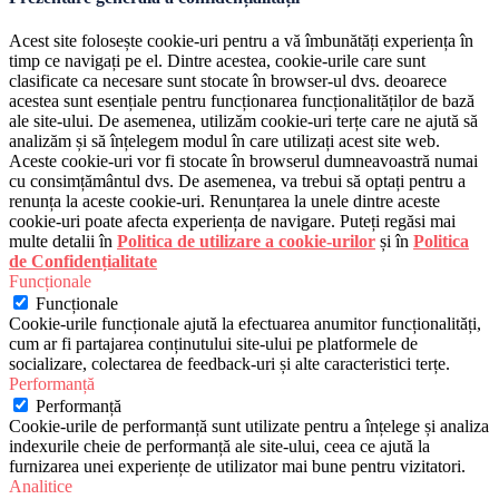
Acest site folosește cookie-uri pentru a vă îmbunătăți experiența în
timp ce navigați pe el. Dintre acestea, cookie-urile care sunt
clasificate ca necesare sunt stocate în browser-ul dvs. deoarece
acestea sunt esențiale pentru funcționarea funcționalităților de bază
ale site-ului. De asemenea, utilizăm cookie-uri terțe care ne ajută să
analizăm și să înțelegem modul în care utilizați acest site web.
Aceste cookie-uri vor fi stocate în browserul dumneavoastră numai
cu consimțământul dvs. De asemenea, va trebui să optați pentru a
renunța la aceste cookie-uri. Renunțarea la unele dintre aceste
cookie-uri poate afecta experiența de navigare. Puteți regăsi mai
multe detalii în
Politica de utilizare a cookie-urilor
și în
Politica
de Confidențialitate
Funcționale
Funcționale
Cookie-urile funcționale ajută la efectuarea anumitor funcționalități,
cum ar fi partajarea conținutului site-ului pe platformele de
socializare, colectarea de feedback-uri și alte caracteristici terțe.
Performanță
Performanță
Cookie-urile de performanță sunt utilizate pentru a înțelege și analiza
indexurile cheie de performanță ale site-ului, ceea ce ajută la
furnizarea unei experiențe de utilizator mai bune pentru vizitatori.
Analitice