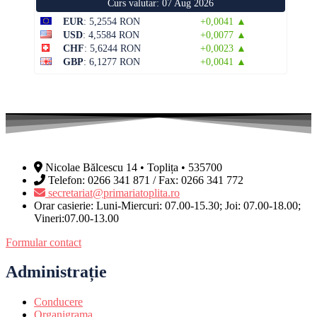
Curs valutar: 07 Aug 2026
EUR
: 5,2554 RON
+0,0041 ▲
USD
: 4,5584 RON
+0,0077 ▲
CHF
: 5,6244 RON
+0,0023 ▲
GBP
: 6,1277 RON
+0,0041 ▲
Nicolae Bălcescu 14 • Toplița • 535700
Telefon: 0266 341 871 / Fax: 0266 341 772
secretariat@primariatoplita.ro
Orar casierie: Luni-Miercuri: 07.00-15.30; Joi: 07.00-18.00;
Vineri:07.00-13.00
Formular contact
Administrație
Conducere
Organigrama