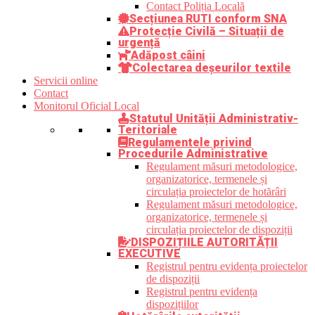
Contact Poliția Locală
Secțiunea RUTI conform SNA
Protecție Civilă – Situații de
urgență
Adăpost câini
Colectarea deșeurilor textile
Servicii online
Contact
Monitorul Oficial Local
Statutul Unității Administrativ-
Teritoriale
Regulamentele privind
Procedurile Administrative
Regulament măsuri metodologice,
organizatorice, termenele și
circulația proiectelor de hotărâri
Regulament măsuri metodologice,
organizatorice, termenele și
circulația proiectelor de dispoziții
DISPOZIȚIILE AUTORITĂȚII
EXECUTIVE
Registrul pentru evidența proiectelor
de dispoziții
Registrul pentru evidența
dispozițiilor