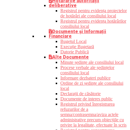
Hotărârile autorității
deliberative
Registrul pentru evidența proiectelor
de hotărâri ale consiliului local
Registrul pentru evidența hotărârilor
consiliului local
Documente și Informații
Financiare
Bugetul Local
Execuție Bugetară
Datorie Publică
Alte Documente
Minute ședințe ale consiliului local
Procese verbale ale ședințelor
consiliului local
Informare dezbateri publice
Ordine de zi ședințe ale consiliului
local
Declarații de căsătorie
Documente de interes public
Registrul privind înregistrarea
refuzurilor de a
semna/contrasemna/aviza actele
administrative precum obiecțiile cu
privire la legalitate, efectuate în scris