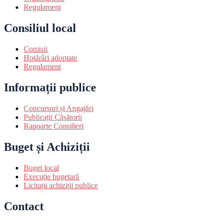
Regulament
Consiliul local
Comisii
Hotărâri adoptate
Regulament
Informații publice
Concursuri și Angajări
Publicații Căsătorii
Rapoarte Consilieri
Buget și Achiziții
Buget local
Execuție bugetară
Licitații achiziții publice
Contact