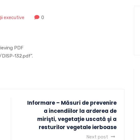
ții executive
0
rieving PDF
/DISP-132.pdf".
Informare – Măsuri de prevenire
a incendiilor la arderea de
mirişti, vegetaţie uscată şi a
resturilor vegetale ierboase
Next post