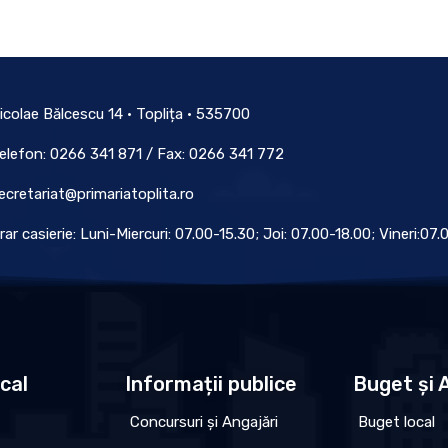
icolae Bălcescu 14 • Toplița • 535700
elefon: 0266 341 871 / Fax: 0266 341 772
ecretariat@primariatoplita.ro
rar casierie: Luni-Miercuri: 07.00-15.30; Joi: 07.00-18.00; Vineri:07
ocal
Informații publice
Buget și A
Concursuri și Angajări
Buget local