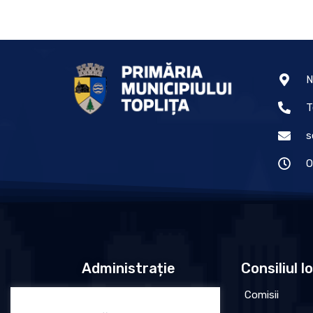
N
T
s
O
Administrație
Consiliul l
Conducere
Comisii