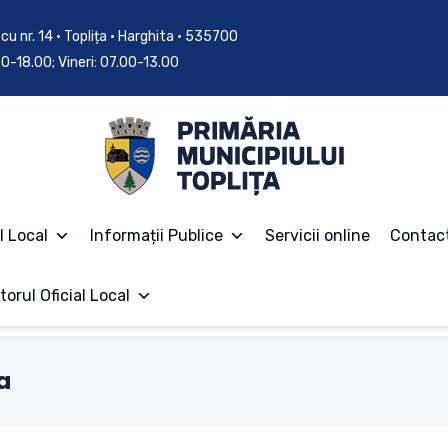
cu nr. 14 • Toplița • Harghita • 535700
.00-18.00; Vineri: 07.00-13.00
l Local
Informații Publice
Servicii online
Contac
torul Oficial Local
a