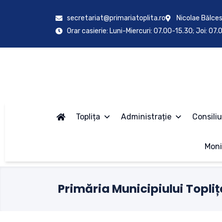
secretariat@primariatoplita.ro
Nicolae Bălces
Orar casierie: Luni-Miercuri: 07.00-15.30; Joi: 07
Toplița
Administrație
Consiliu
Moni
Primăria Municipiului Topliț