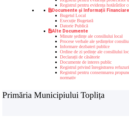
Registrul pentru evidența hotărârilor co
Documente și Informații Financiar
Bugetul Local
Execuție Bugetară
Datorie Publică
Alte Documente
Minute ședințe ale consiliului local
Procese verbale ale ședințelor consiliu
Informare dezbateri publice
Ordine de zi ședințe ale consiliului loc
Declarații de căsătorie
Documente de interes public
Registrul privind înregistrarea refuzur
Registrul pentru consemnarea propunerilo
normativ
Primăria Municipiului Toplița