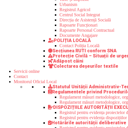
Urbanism
Registrul Agricol
Centrul Social Integrat
Direcția de Asistență Socială
Rapoarte Funcționari
Rapoarte Personal Contractual
Documente Angajare
POLIȚIA LOCALĂ
Contact Poliția Locală
Secțiunea RUTI conform SNA
Protecție Civilă – Situații de urge
Adăpost câini
Colectarea deșeurilor textile
Servicii online
Contact
Monitorul Oficial Local
Statutul Unității Administrativ-Ter
Regulamentele privind Proceduril
Regulament măsuri metodologice, organi
Regulament măsuri metodologice, organi
DISPOZIȚIILE AUTORITĂȚII EXEC
Registrul pentru evidența proiectelor d
Registrul pentru evidența dispozițiilor
Hotărârile autorității deliberative
Registrul pentru evidența proiectelor de