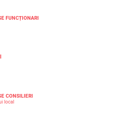
ESE FUNCȚIONARI
l
SE CONSILIERI
i local