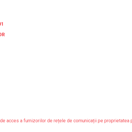
01
OR
de acces a furnizorilor de rețele de comunicații pe proprietatea 