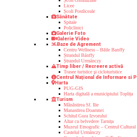
Școli Gimnaziale
Licee
Școli Postliceale
Sănătate
Spitale
Policlinici
Galerie Foto
Galerie Video
Baze de Agrement
Centru Wellness – Băile Banffy
Ștrandul Bánffy
Ștrandul Urmánczy
Timp liber / Recreere activă
Trasee turistice şi cicloturistice
Centrul Național de Informare si P
Harta
PUG-GIS
Harta digitală a municipiului Toplița
Turism
Mânăstirea Sf. Ilie
Manastirea Doamnei
Schitul Gura Izvorului
Altar cu belvedere Tarnița
Muzeul Etnografic – Centrul Cultural 
Castelul Urmánczy