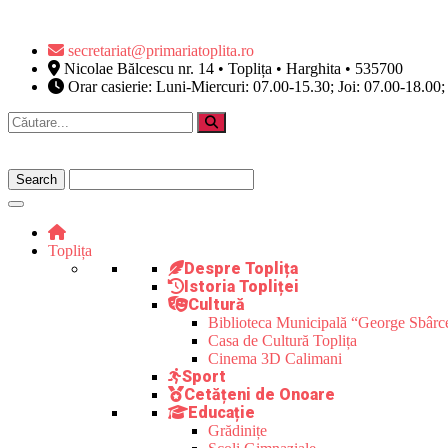
secretariat@primariatoplita.ro
Nicolae Bălcescu nr. 14 • Toplița • Harghita • 535700
Orar casierie: Luni-Miercuri: 07.00-15.30; Joi: 07.00-18.00;
Toplița
Despre Toplița
Istoria Topliței
Cultură
Biblioteca Municipală “George Sbârc
Casa de Cultură Toplița
Cinema 3D Calimani
Sport
Cetățeni de Onoare
Educație
Grădinițe