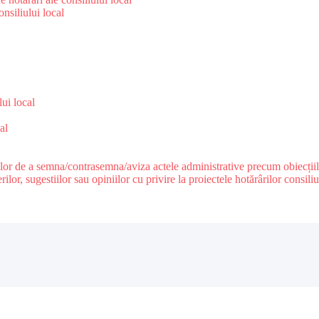
nsiliului local
e
lui local
al
ilor de a semna/contrasemna/aviza actele administrative precum obiecțiile c
r, sugestiilor sau opiniilor cu privire la proiectele hotărârilor consiliul