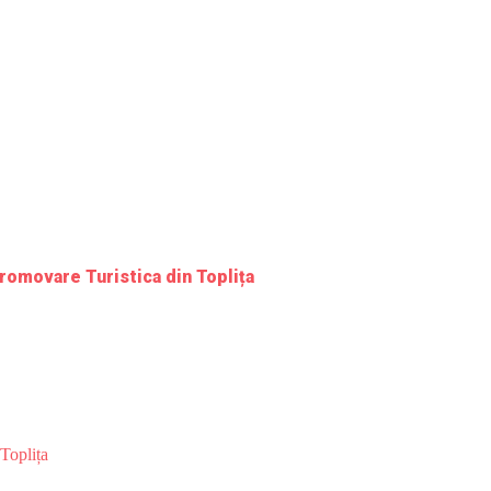
romovare Turistica din Toplița
Toplița