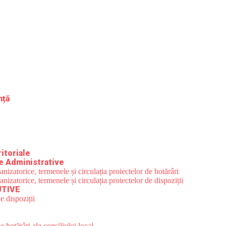
nță
itoriale
e Administrative
zatorice, termenele și circulația proiectelor de hotărâri
zatorice, termenele și circulația proiectelor de dispoziții
UTIVE
e dispoziții
 hotărâri ale consiliului local