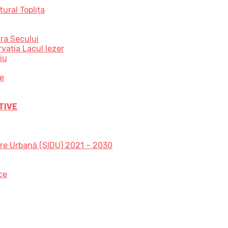
ural Toplița
ra Secului
vația Lacul Iezer
iu
ce
TIVE
are Urbană (SIDU) 2021 – 2030
ce