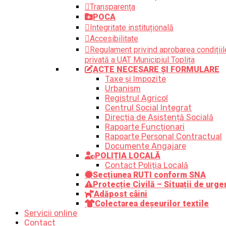
Transparența
POCA
Integritate instituțională
Accesibilitate
Regulament privind aprobarea condițiile
privată a UAT Municipiul Toplița
ACTE NECESARE ȘI FORMULARE
Taxe și Impozite
Urbanism
Registrul Agricol
Centrul Social Integrat
Direcția de Asistență Socială
Rapoarte Funcționari
Rapoarte Personal Contractual
Documente Angajare
POLIȚIA LOCALĂ
Contact Poliția Locală
Secțiunea RUTI conform SNA
Protecție Civilă – Situații de urge
Adăpost câini
Colectarea deșeurilor textile
Servicii online
Contact