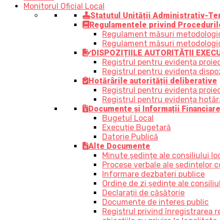
Monitorul Oficial Local
Statutul Unității Administrativ-Ter
Regulamentele privind Proceduril
Regulament măsuri metodologice,
Regulament măsuri metodologice, 
DISPOZIȚIILE AUTORITĂȚII EXEC
Registrul pentru evidența proiec
Registrul pentru evidența dispozi
Hotărârile autorității deliberative
Registrul pentru evidența proiect
Registrul pentru evidența hotărâr
Documente și Informații Financiar
Bugetul Local
Execuție Bugetară
Datorie Publică
Alte Documente
Minute ședințe ale consiliului lo
Procese verbale ale ședințelor co
Informare dezbateri publice
Ordine de zi ședințe ale consiliul
Declarații de căsătorie
Documente de interes public
Registrul privind înregistrarea