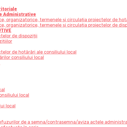
itoriale
e Administrative
 organizatorice, termenele și circulația proiectelor de hot
organizatorice, termenele și circulația proiectelor de disp
UTIVE
telor de dispoziții
țiilor
elor de hotărâri ale consiliului local
ilor consiliului local
e
cal
nsiliului local
ui local
 refuzurilor de a semna/contrasemna/aviza actele administr