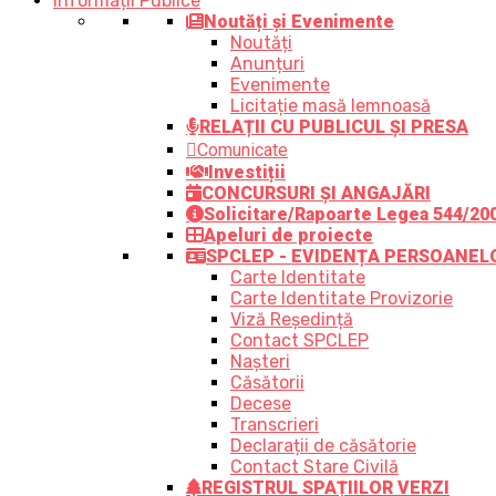
Informații Publice
Noutăți și Evenimente
Noutăți
Anunțuri
Evenimente
Licitație masă lemnoasă
RELAȚII CU PUBLICUL ȘI PRESA
Comunicate
Investiții
CONCURSURI ȘI ANGAJĂRI
Solicitare/Rapoarte Legea 544/20
Apeluri de proiecte
SPCLEP - EVIDENȚA PERSOANEL
Carte Identitate
Carte Identitate Provizorie
Viză Reședință
Contact SPCLEP
Nașteri
Căsătorii
Decese
Transcrieri
Declarații de căsătorie
Contact Stare Civilă
REGISTRUL SPAȚIILOR VERZI