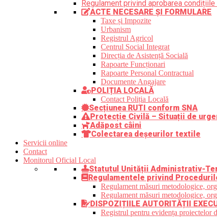
Regulament privind aprobarea condițiile 
ACTE NECESARE ȘI FORMULARE
Taxe și Impozite
Urbanism
Registrul Agricol
Centrul Social Integrat
Direcția de Asistență Socială
Rapoarte Funcționari
Rapoarte Personal Contractual
Documente Angajare
POLIȚIA LOCALĂ
Contact Poliția Locală
Secțiunea RUTI conform SNA
Protecție Civilă – Situații de urge
Adăpost câini
Colectarea deșeurilor textile
Servicii online
Contact
Monitorul Oficial Local
Statutul Unității Administrativ-Ter
Regulamentele privind Proceduril
Regulament măsuri metodologice, organi
Regulament măsuri metodologice, organi
DISPOZIȚIILE AUTORITĂȚII EXEC
Registrul pentru evidența proiectelor d