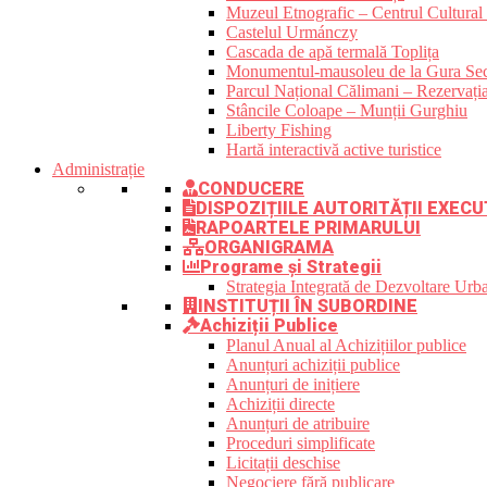
Muzeul Etnografic – Centrul Cultural 
Castelul Urmánczy
Cascada de apă termală Toplița
Monumentul-mausoleu de la Gura Sec
Parcul Național Călimani – Rezervația
Stâncile Coloape – Munții Gurghiu
Liberty Fishing
Hartă interactivă active turistice
Administrație
CONDUCERE
DISPOZIȚIILE AUTORITĂȚII EXECU
RAPOARTELE PRIMARULUI
ORGANIGRAMA
Programe și Strategii
Strategia Integrată de Dezvoltare Ur
INSTITUȚII ÎN SUBORDINE
Achiziții Publice
Planul Anual al Achizițiilor publice
Anunțuri achiziții publice
Anunțuri de inițiere
Achiziții directe
Anunțuri de atribuire
Proceduri simplificate
Licitații deschise
Negociere fără publicare