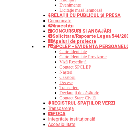
Evenimente
Licitație masă lemnoasă
RELAȚII CU PUBLICUL ȘI PRESA
Comunicate
Investiții
CONCURSURI ȘI ANGAJĂRI
Solicitare/Rapoarte Legea 544/20
Apeluri de proiecte
SPCLEP - EVIDENȚA PERSOANEL
Carte Identitate
Carte Identitate Provizorie
Viză Reședință
Contact SPCLEP
Nașteri
Căsătorii
Decese
Transcrieri
Declarații de căsătorie
Contact Stare Civilă
REGISTRUL SPAȚIILOR VERZI
Transparența
POCA
Integritate instituțională
Accesibilitate