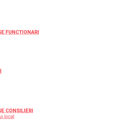
ESE FUNCȚIONARI
l
SE CONSILIERI
i local