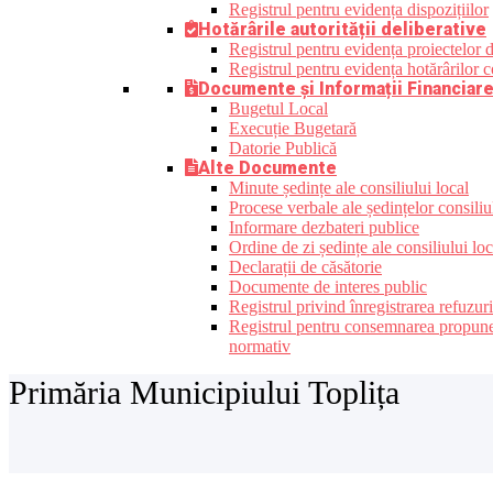
Registrul pentru evidența dispozițiilor
Hotărârile autorității deliberative
Registrul pentru evidența proiectelor de
Registrul pentru evidența hotărârilor co
Documente și Informații Financiar
Bugetul Local
Execuție Bugetară
Datorie Publică
Alte Documente
Minute ședințe ale consiliului local
Procese verbale ale ședințelor consiliu
Informare dezbateri publice
Ordine de zi ședințe ale consiliului loc
Declarații de căsătorie
Documente de interes public
Registrul privind înregistrarea refuzur
Registrul pentru consemnarea propunerilo
normativ
Primăria Municipiului Toplița