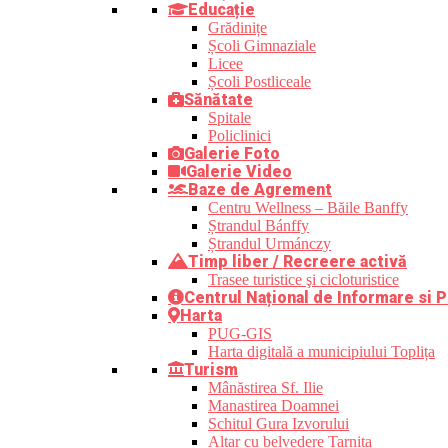
Educație
Grădinițe
Școli Gimnaziale
Licee
Școli Postliceale
Sănătate
Spitale
Policlinici
Galerie Foto
Galerie Video
Baze de Agrement
Centru Wellness – Băile Banffy
Ștrandul Bánffy
Ștrandul Urmánczy
Timp liber / Recreere activă
Trasee turistice şi cicloturistice
Centrul Național de Informare si P
Harta
PUG-GIS
Harta digitală a municipiului Toplița
Turism
Mânăstirea Sf. Ilie
Manastirea Doamnei
Schitul Gura Izvorului
Altar cu belvedere Tarnița