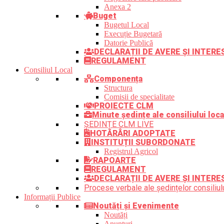
Anexa 2
Buget
Bugetul Local
Execuție Bugetară
Datorie Publică
DECLARAȚII DE AVERE ȘI INTER
REGULAMENT
Consiliul Local
Componența
Structura
Comisii de specialitate
PROIECTE CLM
Minute ședințe ale consiliului loca
ȘEDINȚE CLM LIVE
HOTĂRÂRI ADOPTATE
INSTITUȚII SUBORDONATE
Registrul Agricol
RAPOARTE
REGULAMENT
DECLARAȚII DE AVERE ȘI INTERE
Procese verbale ale ședințelor consiliulu
Informații Publice
Noutăți și Evenimente
Noutăți
Anunțuri