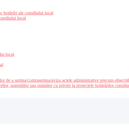
 hotărâri ale consiliului local
nsiliului local
e
lui local
al
ilor de a semna/contrasemna/aviza actele administrative precum obiecțiile c
r, sugestiilor sau opiniilor cu privire la proiectele hotărârilor consiliul