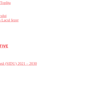
Toplița
ului
 Lacul Iezer
TIVE
bană (SIDU) 2021 – 2030