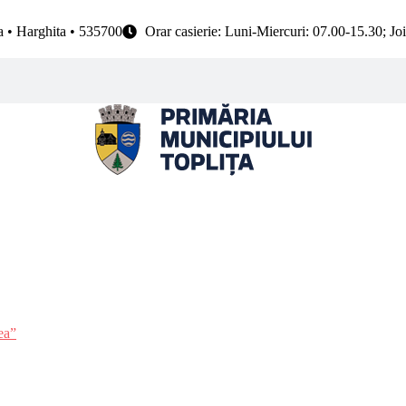
ța • Harghita • 535700
Orar casierie: Luni-Miercuri: 07.00-15.30; Jo
ea”