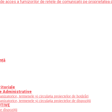
de acces a furnizorilor de rețele de comunicații pe proprietatea 
nță
itoriale
e Administrative
zatorice, termenele și circulația proiectelor de hotărâri
zatorice, termenele și circulația proiectelor de dispoziții
UTIVE
e dispoziții