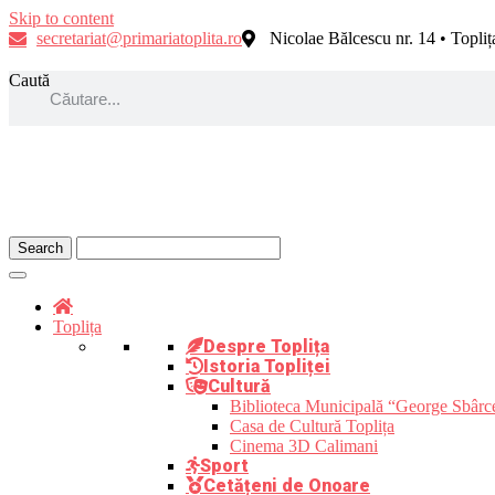
Skip to content
secretariat@primariatoplita.ro
Nicolae Bălcescu nr. 14 • Topli
Caută
Toplița
Despre Toplița
Istoria Topliței
Cultură
Biblioteca Municipală “George Sbârc
Casa de Cultură Toplița
Cinema 3D Calimani
Sport
Cetățeni de Onoare