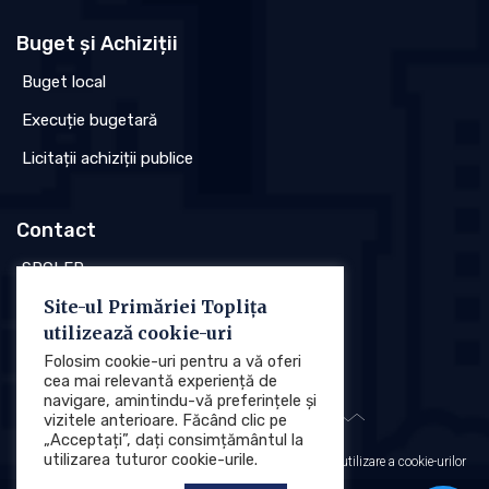
Buget și Achiziții
Buget local
Execuție bugetară
Licitații achiziții publice
Contact
SPCLEP
Site-ul Primăriei Toplița
Stare civilă
utilizează cookie-uri
Poliția locală
Folosim cookie-uri pentru a vă oferi
cea mai relevantă experiență de
navigare, amintindu-vă preferințele și
vizitele anterioare. Făcând clic pe
„Acceptați”, dați consimțământul la
utilizarea tuturor cookie-urile.
Protecția datelor cu caracter personal (GDPR)
Politica de utilizare a cookie-urilor