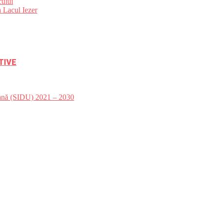
ului
 Lacul Iezer
TIVE
bană (SIDU) 2021 – 2030