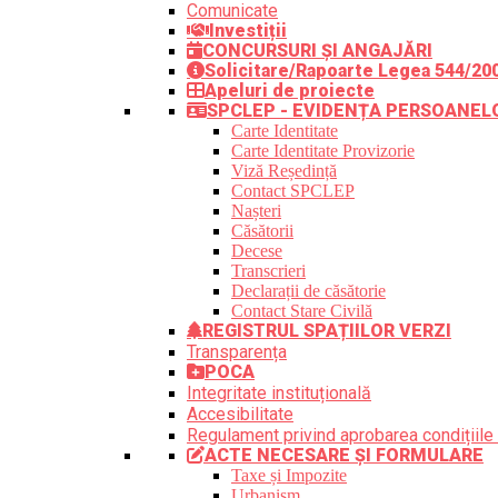
Comunicate
Investiții
CONCURSURI ȘI ANGAJĂRI
Solicitare/Rapoarte Legea 544/20
Apeluri de proiecte
SPCLEP - EVIDENȚA PERSOANEL
Carte Identitate
Carte Identitate Provizorie
Viză Reședință
Contact SPCLEP
Nașteri
Căsătorii
Decese
Transcrieri
Declarații de căsătorie
Contact Stare Civilă
REGISTRUL SPAȚIILOR VERZI
Transparența
POCA
Integritate instituțională
Accesibilitate
Regulament privind aprobarea condițiile 
ACTE NECESARE ȘI FORMULARE
Taxe și Impozite
Urbanism