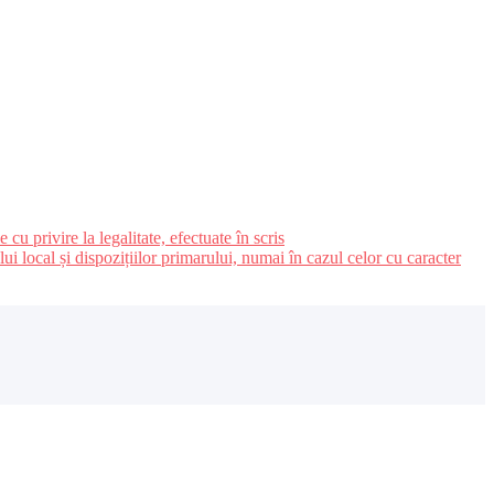
u privire la legalitate, efectuate în scris
ui local și dispozițiilor primarului, numai în cazul celor cu caracter