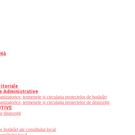
nță
itoriale
e Administrative
zatorice, termenele și circulația proiectelor de hotărâri
zatorice, termenele și circulația proiectelor de dispoziții
UTIVE
e dispoziții
 hotărâri ale consiliului local
nsiliului local