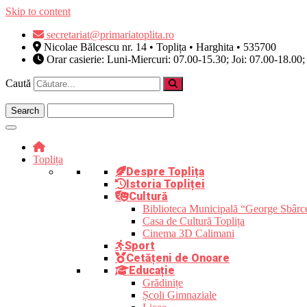
Skip to content
secretariat@primariatoplita.ro
Nicolae Bălcescu nr. 14 • Toplița • Harghita • 535700
Orar casierie: Luni-Miercuri: 07.00-15.30; Joi: 07.00-18.00;
Caută
Toplița
Despre Toplița
Istoria Topliței
Cultură
Biblioteca Municipală “George Sbârc
Casa de Cultură Toplița
Cinema 3D Calimani
Sport
Cetățeni de Onoare
Educație
Grădinițe
Școli Gimnaziale