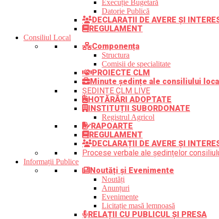
Execuție Bugetară
Datorie Publică
DECLARAȚII DE AVERE ȘI INTER
REGULAMENT
Consiliul Local
Componența
Structura
Comisii de specialitate
PROIECTE CLM
Minute ședințe ale consiliului loca
ȘEDINȚE CLM LIVE
HOTĂRÂRI ADOPTATE
INSTITUȚII SUBORDONATE
Registrul Agricol
RAPOARTE
REGULAMENT
DECLARAȚII DE AVERE ȘI INTERE
Procese verbale ale ședințelor consiliulu
Informații Publice
Noutăți și Evenimente
Noutăți
Anunțuri
Evenimente
Licitație masă lemnoasă
RELAȚII CU PUBLICUL ȘI PRESA