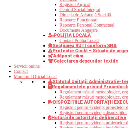
Registrul Agricol
Centrul Social Integrat
Direcția de Asistență Socială
Rapoarte Funcționari
Rapoarte Personal Contractual
Documente Angajare
POLIȚIA LOCALĂ
Contact Poliția Locală
Secțiunea RUTI conform SNA
Protecție Civilă – Situații de urge
Adăpost câini
Colectarea deșeurilor textile
Servicii online
Contact
Monitorul Oficial Local
Statutul Unității Administrativ-Ter
Regulamentele privind Proceduril
Regulament măsuri metodologice, organi
Regulament măsuri metodologice, organi
DISPOZIȚIILE AUTORITĂȚII EXEC
Registrul pentru evidența proiectelor d
Registrul pentru evidența dispozițiilor
Hotărârile autorității deliberative
Registrul pentru evidența proiectelor de
Registrul pentru evidența hotărârilor co