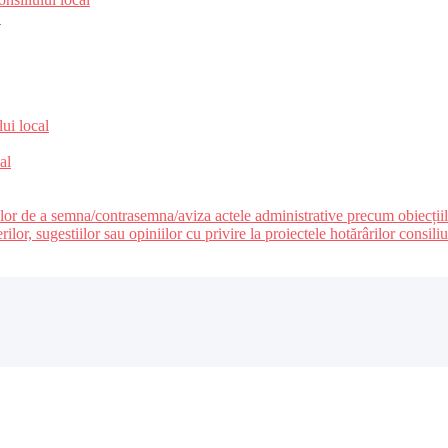
e
lui local
al
ilor de a semna/contrasemna/aviza actele administrative precum obiecțiile c
r, sugestiilor sau opiniilor cu privire la proiectele hotărârilor consiliul