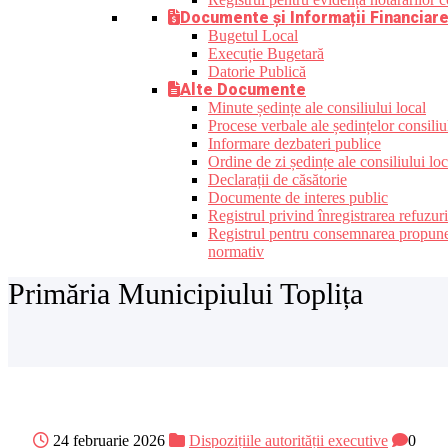
Documente și Informații Financiar
Bugetul Local
Execuție Bugetară
Datorie Publică
Alte Documente
Minute ședințe ale consiliului local
Procese verbale ale ședințelor consiliu
Informare dezbateri publice
Ordine de zi ședințe ale consiliului loc
Declarații de căsătorie
Documente de interes public
Registrul privind înregistrarea refuzur
Registrul pentru consemnarea propunerilo
normativ
Primăria Municipiului Toplița
24 februarie 2026
Dispozițiile autorității executive
0