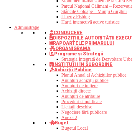
Monumentul-mausoleu de la Gura Sec
Parcul Național Călimani – Rezervația
Stâncile Coloape – Munții Gurghiu
Liberty Fishing
Hartă interactivă active turistice
Administrație
CONDUCERE
DISPOZIȚIILE AUTORITĂȚII EXECU
RAPOARTELE PRIMARULUI
ORGANIGRAMA
Programe și Strategii
Strategia Integrată de Dezvoltare Ur
INSTITUȚII ÎN SUBORDINE
Achiziții Publice
Planul Anual al Achizițiilor publice
Anunțuri achiziții publice
Anunțuri de inițiere
Achiziții directe
Anunțuri de atribuire
Proceduri simplificate
Licitații deschise
Negociere fără publicare
Anexa 2
Buget
Bugetul Local