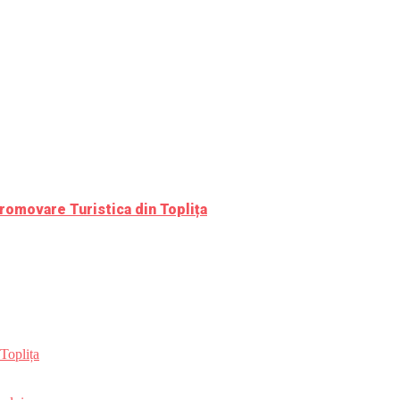
romovare Turistica din Toplița
Toplița