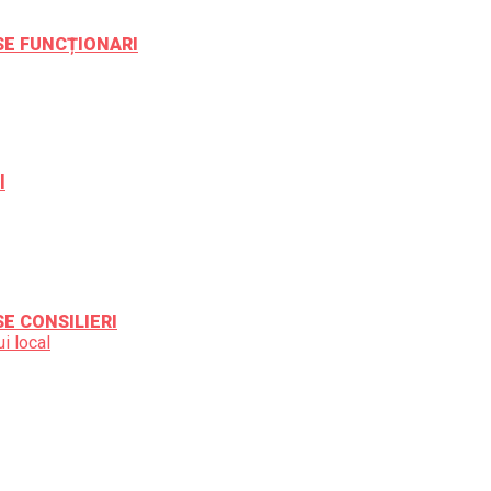
ESE FUNCȚIONARI
l
SE CONSILIERI
i local