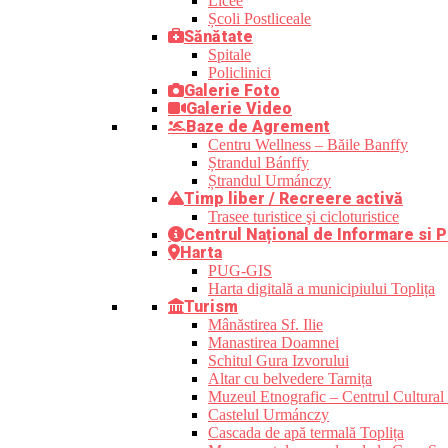
Licee
Școli Postliceale
Sănătate
Spitale
Policlinici
Galerie Foto
Galerie Video
Baze de Agrement
Centru Wellness – Băile Banffy
Ștrandul Bánffy
Ștrandul Urmánczy
Timp liber / Recreere activă
Trasee turistice şi cicloturistice
Centrul Național de Informare si P
Harta
PUG-GIS
Harta digitală a municipiului Toplița
Turism
Mânăstirea Sf. Ilie
Manastirea Doamnei
Schitul Gura Izvorului
Altar cu belvedere Tarnița
Muzeul Etnografic – Centrul Cultural 
Castelul Urmánczy
Cascada de apă termală Toplița