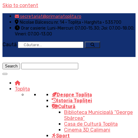
Skip to content
secretariat@primariatoplita.ro
Nicolae Bălcescu nr. 14 • Toplița • Harghita • 535700
Orar casierie: Luni-Miercuri: 07.00-15.30; Joi: 07.00-18.00;
Vineri: 07.00-13.00
Caută
Toplița
Despre Toplița
Istoria Topliței
Cultură
Biblioteca Municipală “George
Sbârcea”
Casa de Cultură Toplița
Cinema 3D Calimani
Sport