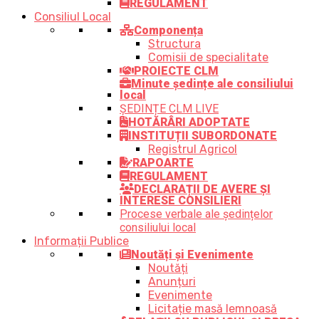
REGULAMENT
Consiliul Local
Componența
Structura
Comisii de specialitate
PROIECTE CLM
Minute ședințe ale consiliului
local
ȘEDINȚE CLM LIVE
HOTĂRÂRI ADOPTATE
INSTITUȚII SUBORDONATE
Registrul Agricol
RAPOARTE
REGULAMENT
DECLARAȚII DE AVERE ȘI
INTERESE CONSILIERI
Procese verbale ale ședințelor
consiliului local
Informații Publice
Noutăți și Evenimente
Noutăți
Anunțuri
Evenimente
Licitație masă lemnoasă