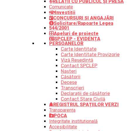
RELAȚII CU PUBLICUL ȘI PRESA
Comunicate
Investiții
CONCURSURI ȘI ANGAJĂRI
Solicitare/Rapoarte Legea
544/2001
Apeluri de proiecte
SPCLEP - EVIDENȚA
PERSOANELOR
Carte Identitate
Carte Identitate Provizorie
Viză Reședință
Contact SPCLEP
Nașteri
Căsătorii
Decese
Transcrieri
Declarații de căsătorie
Contact Stare Civilă
REGISTRUL SPAȚIILOR VERZI
Transparența
POCA
Integritate instituțională
Accesibilitate