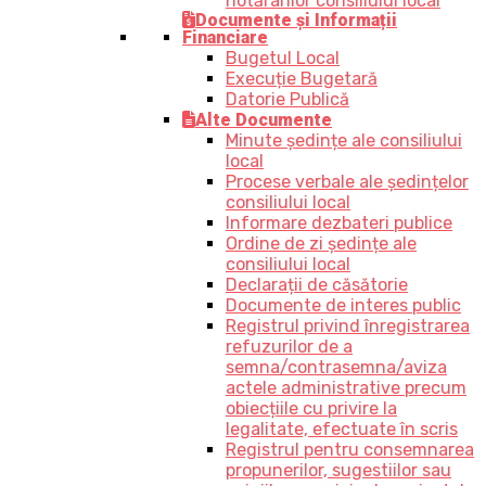
hotărârilor consiliului local
Documente și Informații
Financiare
Bugetul Local
Execuție Bugetară
Datorie Publică
Alte Documente
Minute ședințe ale consiliului
local
Procese verbale ale ședințelor
consiliului local
Informare dezbateri publice
Ordine de zi ședințe ale
consiliului local
Declarații de căsătorie
Documente de interes public
Registrul privind înregistrarea
refuzurilor de a
semna/contrasemna/aviza
actele administrative precum
obiecțiile cu privire la
legalitate, efectuate în scris
Registrul pentru consemnarea
propunerilor, sugestiilor sau