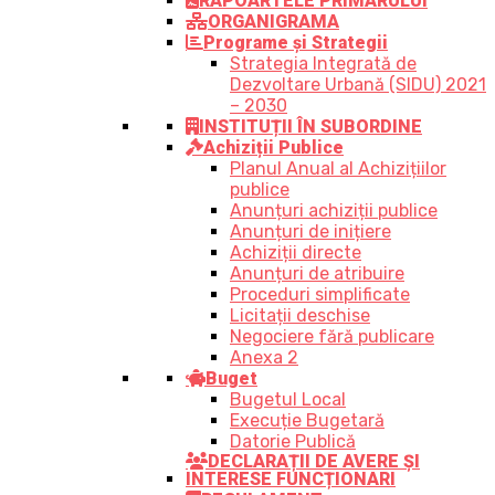
RAPOARTELE PRIMARULUI
ORGANIGRAMA
Programe și Strategii
Strategia Integrată de
Dezvoltare Urbană (SIDU) 2021
– 2030
INSTITUȚII ÎN SUBORDINE
Achiziții Publice
Planul Anual al Achizițiilor
publice
Anunțuri achiziții publice
Anunțuri de inițiere
Achiziții directe
Anunțuri de atribuire
Proceduri simplificate
Licitații deschise
Negociere fără publicare
Anexa 2
Buget
Bugetul Local
Execuție Bugetară
Datorie Publică
DECLARAȚII DE AVERE ȘI
INTERESE FUNCȚIONARI