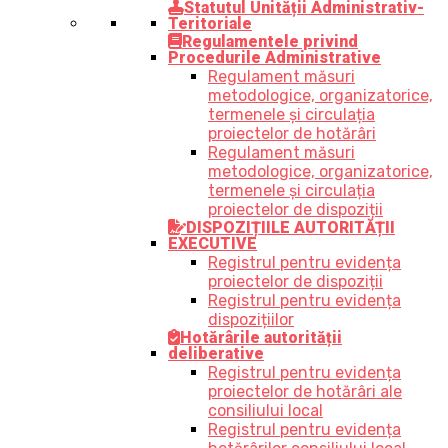
Statutul Unității Administrativ-
Teritoriale
Regulamentele privind
Procedurile Administrative
Regulament măsuri
metodologice, organizatorice,
termenele și circulația
proiectelor de hotărâri
Regulament măsuri
metodologice, organizatorice,
termenele și circulația
proiectelor de dispoziții
DISPOZIȚIILE AUTORITĂȚII
EXECUTIVE
Registrul pentru evidența
proiectelor de dispoziții
Registrul pentru evidența
dispozițiilor
Hotărârile autorității
deliberative
Registrul pentru evidența
proiectelor de hotărâri ale
consiliului local
Registrul pentru evidența