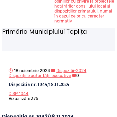
opiniilor cu privire la proiectele
hotărârilor consiliului local și
dispozițiilor primarului, numai
în cazul celor cu caracter
normativ
Primăria Municipiului Toplița
18 noiembrie 2024
Dispoziții-2024
,
Dispozițiile autorității executive
0
Dispoziția nr. 1044/18.11.2024
DISP 1044
Vizualizări:
375
Dispoziția nr. 1043/18.11.2024