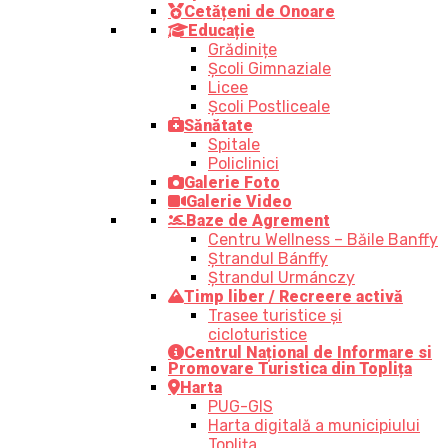
Cetățeni de Onoare
Educație
Grădinițe
Școli Gimnaziale
Licee
Școli Postliceale
Sănătate
Spitale
Policlinici
Galerie Foto
Galerie Video
Baze de Agrement
Centru Wellness – Băile Banffy
Ștrandul Bánffy
Ștrandul Urmánczy
Timp liber / Recreere activă
Trasee turistice şi
cicloturistice
Centrul Național de Informare si
Promovare Turistica din Toplița
Harta
PUG-GIS
Harta digitală a municipiului
Toplița