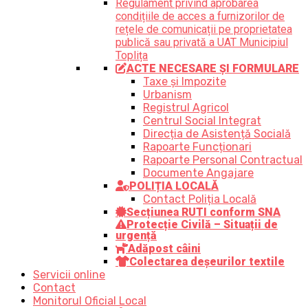
Regulament privind aprobarea
condițiile de acces a furnizorilor de
rețele de comunicații pe proprietatea
publică sau privată a UAT Municipiul
Toplița
ACTE NECESARE ȘI FORMULARE
Taxe și Impozite
Urbanism
Registrul Agricol
Centrul Social Integrat
Direcția de Asistență Socială
Rapoarte Funcționari
Rapoarte Personal Contractual
Documente Angajare
POLIȚIA LOCALĂ
Contact Poliția Locală
Secțiunea RUTI conform SNA
Protecție Civilă – Situații de
urgență
Adăpost câini
Colectarea deșeurilor textile
Servicii online
Contact
Monitorul Oficial Local