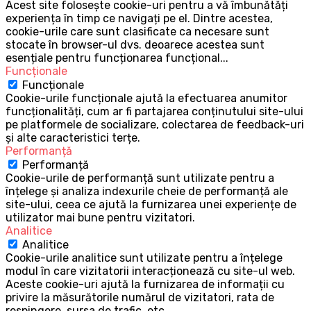
Acest site folosește cookie-uri pentru a vă îmbunătăți
experiența în timp ce navigați pe el. Dintre acestea,
cookie-urile care sunt clasificate ca necesare sunt
stocate în browser-ul dvs. deoarece acestea sunt
esențiale pentru funcționarea funcțional
...
Funcționale
Funcționale
Cookie-urile funcționale ajută la efectuarea anumitor
funcționalități, cum ar fi partajarea conținutului site-ului
pe platformele de socializare, colectarea de feedback-uri
și alte caracteristici terțe.
Performanță
Performanță
Cookie-urile de performanță sunt utilizate pentru a
înțelege și analiza indexurile cheie de performanță ale
site-ului, ceea ce ajută la furnizarea unei experiențe de
utilizator mai bune pentru vizitatori.
Analitice
Analitice
Cookie-urile analitice sunt utilizate pentru a înțelege
modul în care vizitatorii interacționează cu site-ul web.
Aceste cookie-uri ajută la furnizarea de informații cu
privire la măsurătorile numărul de vizitatori, rata de
respingere, sursa de trafic, etc.