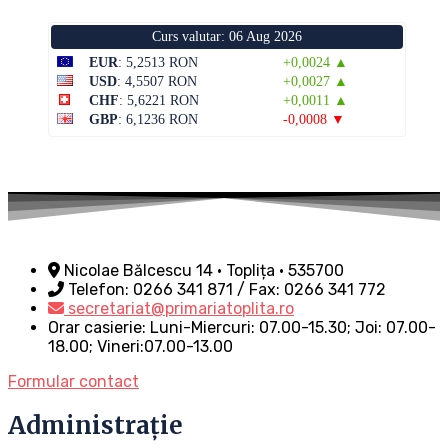
Curs valutar: 06 Aug 2026
EUR
: 5,2513 RON
+0,0024 ▲
USD
: 4,5507 RON
+0,0027 ▲
CHF
: 5,6221 RON
+0,0011 ▲
GBP
: 6,1236 RON
-0,0008 ▼
Nicolae Bălcescu 14 • Toplița • 535700
Telefon: 0266 341 871 / Fax: 0266 341 772
secretariat@primariatoplita.ro
Orar casierie: Luni-Miercuri: 07.00-15.30; Joi: 07.00-
18.00; Vineri:07.00-13.00
Formular contact
Administrație