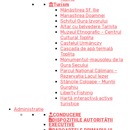
Turism
Mânăstirea Sf. Ilie
Manastirea Doamnei
Schitul Gura Izvorului
Altar cu belvedere Tarnița
Muzeul Etnografic – Centrul
Cultural Toplița
Castelul Urmánczy
Cascada de apă termală
Toplița
Monumentul-mausoleu de la
Gura Secului
Parcul Național Călimani –
Rezervația Lacul Iezer
Stâncile Coloape – Munții
Gurghiu
Liberty Fishing
Hartă interactivă active
turistice
Administrație
CONDUCERE
DISPOZIȚIILE AUTORITĂȚII
EXECUTIVE