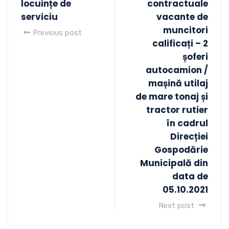
locuințe de
contractuale
serviciu
vacante de
muncitori
Previous post
calificați – 2
șoferi
autocamion /
mașină utilaj
de mare tonaj și
tractor rutier
în cadrul
Direcției
Gospodărie
Municipală din
data de
05.10.2021
Next post