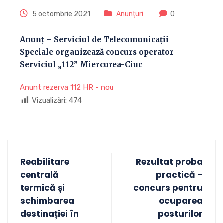
5 octombrie 2021
Anunțuri
0
Anunț – Serviciul de Telecomunicaţii
Speciale organizează concurs operator
Serviciul „112” Miercurea-Ciuc
Anunt rezerva 112 HR - nou
Vizualizări:
474
Reabilitare
Rezultat proba
centrală
practică –
termică și
concurs pentru
schimbarea
ocuparea
destinației în
posturilor