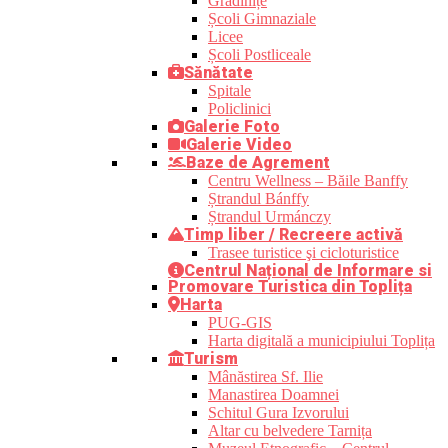
Grădinițe
Școli Gimnaziale
Licee
Școli Postliceale
Sănătate
Spitale
Policlinici
Galerie Foto
Galerie Video
Baze de Agrement
Centru Wellness – Băile Banffy
Ștrandul Bánffy
Ștrandul Urmánczy
Timp liber / Recreere activă
Trasee turistice şi cicloturistice
Centrul Național de Informare si
Promovare Turistica din Toplița
Harta
PUG-GIS
Harta digitală a municipiului Toplița
Turism
Mânăstirea Sf. Ilie
Manastirea Doamnei
Schitul Gura Izvorului
Altar cu belvedere Tarnița