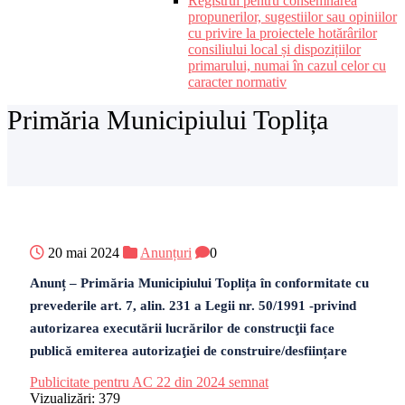
Registrul pentru consemnarea
propunerilor, sugestiilor sau opiniilor
cu privire la proiectele hotărârilor
consiliului local și dispozițiilor
primarului, numai în cazul celor cu
caracter normativ
Primăria Municipiului Toplița
20 mai 2024
Anunțuri
0
Anunț – Primăria Municipiului Toplița în conformitate cu
prevederile art. 7, alin. 231 a Legii nr. 50/1991 -privind
autorizarea executării lucrărilor de construcţii face
publică emiterea autorizaţiei de construire/desființare
Publicitate pentru AC 22 din 2024 semnat
Vizualizări:
379