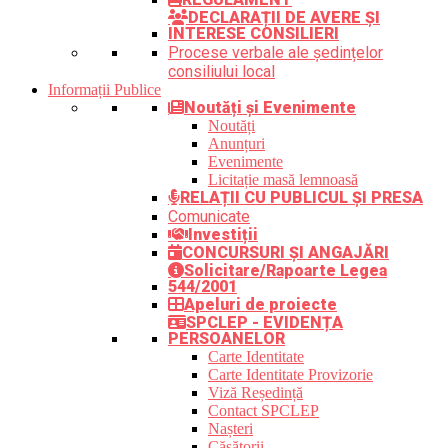
DECLARAȚII DE AVERE ȘI
INTERESE CONSILIERI
Procese verbale ale ședințelor
consiliului local
Informații Publice
Noutăți și Evenimente
Noutăți
Anunțuri
Evenimente
Licitație masă lemnoasă
RELAȚII CU PUBLICUL ȘI PRESA
Comunicate
Investiții
CONCURSURI ȘI ANGAJĂRI
Solicitare/Rapoarte Legea
544/2001
Apeluri de proiecte
SPCLEP - EVIDENȚA
PERSOANELOR
Carte Identitate
Carte Identitate Provizorie
Viză Reședință
Contact SPCLEP
Nașteri
Căsătorii