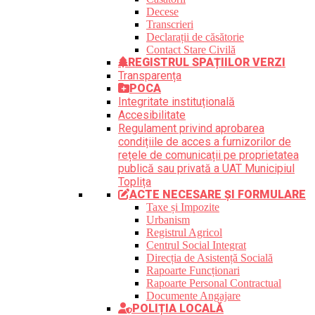
Decese
Transcrieri
Declarații de căsătorie
Contact Stare Civilă
REGISTRUL SPAȚIILOR VERZI
Transparența
POCA
Integritate instituțională
Accesibilitate
Regulament privind aprobarea
condițiile de acces a furnizorilor de
rețele de comunicații pe proprietatea
publică sau privată a UAT Municipiul
Toplița
ACTE NECESARE ȘI FORMULARE
Taxe și Impozite
Urbanism
Registrul Agricol
Centrul Social Integrat
Direcția de Asistență Socială
Rapoarte Funcționari
Rapoarte Personal Contractual
Documente Angajare
POLIȚIA LOCALĂ