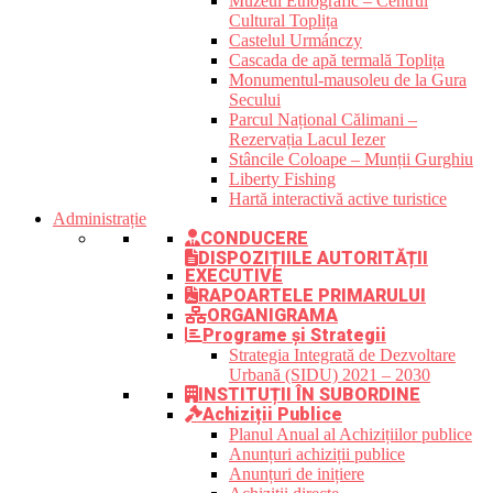
Muzeul Etnografic – Centrul
Cultural Toplița
Castelul Urmánczy
Cascada de apă termală Toplița
Monumentul-mausoleu de la Gura
Secului
Parcul Național Călimani –
Rezervația Lacul Iezer
Stâncile Coloape – Munții Gurghiu
Liberty Fishing
Hartă interactivă active turistice
Administrație
CONDUCERE
DISPOZIȚIILE AUTORITĂȚII
EXECUTIVE
RAPOARTELE PRIMARULUI
ORGANIGRAMA
Programe și Strategii
Strategia Integrată de Dezvoltare
Urbană (SIDU) 2021 – 2030
INSTITUȚII ÎN SUBORDINE
Achiziții Publice
Planul Anual al Achizițiilor publice
Anunțuri achiziții publice
Anunțuri de inițiere