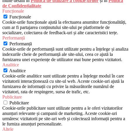
multe detalii în
Politica de utilizare a cookie-urilor
și în
Politica
de Confidențialitate
Funcționale
Funcționale
Cookie-urile funcționale ajută la efectuarea anumitor funcționalități,
cum ar fi partajarea conținutului site-ului pe platformele de
socializare, colectarea de feedback-uri și alte caracteristici terțe.
Performanță
Performanță
Cookie-urile de performanță sunt utilizate pentru a înțelege și analiza
indexurile cheie de performanță ale site-ului, ceea ce ajută la
furnizarea unei experiențe de utilizator mai bune pentru vizitatori.
Analitice
Analitice
Cookie-urile analitice sunt utilizate pentru a înțelege modul în care
vizitatorii interacționează cu site-ul web. Aceste cookie-uri ajută la
furnizarea de informații cu privire la măsurătorile numărul de
vizitatori, rata de respingere, sursa de trafic, etc.
Publicitare
Publicitare
Cookie-urile publicitare sunt utilizate pentru a le oferi vizitatorilor
anunțuri relevante și campanii de marketing. Aceste cookie-uri
urmăresc vizitatorii pe site-uri web și colectează informații pentru a
le furniza anunțuri personalizate.
Altele