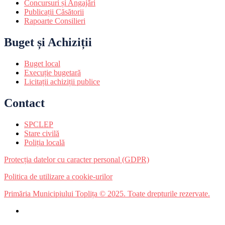
Concursuri și Angajări
Publicații Căsătorii
Rapoarte Consilieri
Buget și Achiziții
Buget local
Execuție bugetară
Licitații achiziții publice
Contact
SPCLEP
Stare civilă
Poliția locală
Protecția datelor cu caracter personal (GDPR)
Politica de utilizare a cookie-urilor
Primăria Municipiului Toplița © 2025. Toate drepturile rezervate.