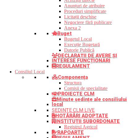
Achiziții directe
Anunțuri de atribuire
Proceduri simplificate
Licitații deschise
Negociere fără publicare
Anexa 2
Buget
Bugetul Local
Execuție Bugetară
Datorie Publică
DECLARAȚII DE AVERE ȘI
INTERESE FUNCȚIONARI
REGULAMENT
Consiliul Local
Componența
Structura
Comisii de specialitate
PROIECTE CLM
Minute ședințe ale consiliului
local
ȘEDINȚE CLM LIVE
HOTĂRÂRI ADOPTATE
INSTITUȚII SUBORDONATE
Registrul Agricol
RAPOARTE
REGULAMENT