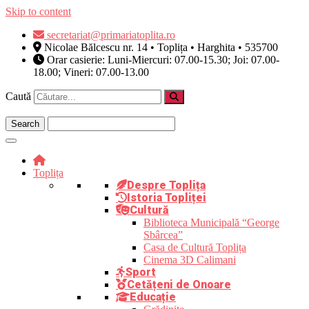
Skip to content
secretariat@primariatoplita.ro
Nicolae Bălcescu nr. 14 • Toplița • Harghita • 535700
Orar casierie: Luni-Miercuri: 07.00-15.30; Joi: 07.00-
18.00; Vineri: 07.00-13.00
Caută
Toplița
Despre Toplița
Istoria Topliței
Cultură
Biblioteca Municipală “George
Sbârcea”
Casa de Cultură Toplița
Cinema 3D Calimani
Sport
Cetățeni de Onoare
Educație