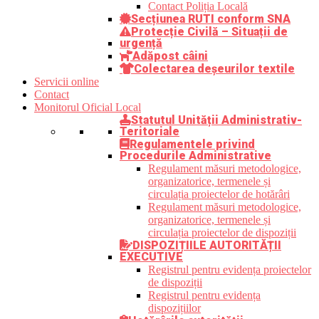
Contact Poliția Locală
Secțiunea RUTI conform SNA
Protecție Civilă – Situații de
urgență
Adăpost câini
Colectarea deșeurilor textile
Servicii online
Contact
Monitorul Oficial Local
Statutul Unității Administrativ-
Teritoriale
Regulamentele privind
Procedurile Administrative
Regulament măsuri metodologice,
organizatorice, termenele și
circulația proiectelor de hotărâri
Regulament măsuri metodologice,
organizatorice, termenele și
circulația proiectelor de dispoziții
DISPOZIȚIILE AUTORITĂȚII
EXECUTIVE
Registrul pentru evidența proiectelor
de dispoziții
Registrul pentru evidența
dispozițiilor