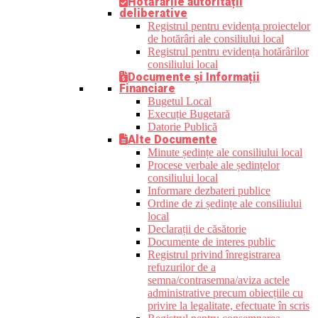
Hotărârile autorității
deliberative
Registrul pentru evidența proiectelor
de hotărâri ale consiliului local
Registrul pentru evidența hotărârilor
consiliului local
Documente și Informații
Financiare
Bugetul Local
Execuție Bugetară
Datorie Publică
Alte Documente
Minute ședințe ale consiliului local
Procese verbale ale ședințelor
consiliului local
Informare dezbateri publice
Ordine de zi ședințe ale consiliului
local
Declarații de căsătorie
Documente de interes public
Registrul privind înregistrarea
refuzurilor de a
semna/contrasemna/aviza actele
administrative precum obiecțiile cu
privire la legalitate, efectuate în scris