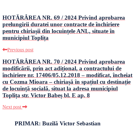
HOTĂRÂREA NR. 69 / 2024 Privind aprobarea
prelungirii duratei unor contracte de închiriere
pentru chiriașii din locuințele ANL, situate în
municipiul Toplița
Previous post
HOTĂRÂREA NR. 70 / 2024 Privind aprobarea
modificării, prin act adițional, a contractului de
închiriere nr. 17406/05.12.2018 – modificat, încheiat
cu Cozma Mioara – chiriașă în spațiul cu destinație
de locuință socială, situat la adresa municipiul
Toplița str. Victor Babeș bl. E ap. 8
Next post
PRIMAR: Buzilă Victor Sebastian