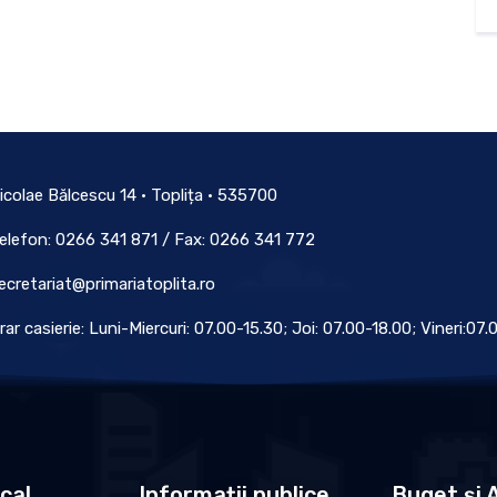
icolae Bălcescu 14 • Toplița • 535700
elefon: 0266 341 871 / Fax: 0266 341 772
ecretariat@primariatoplita.ro
rar casierie: Luni-Miercuri: 07.00-15.30; Joi: 07.00-18.00; Vineri:07
ocal
Informații publice
Buget și A