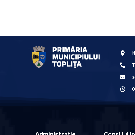
N
T
s
O
Administrație
Consiliul l