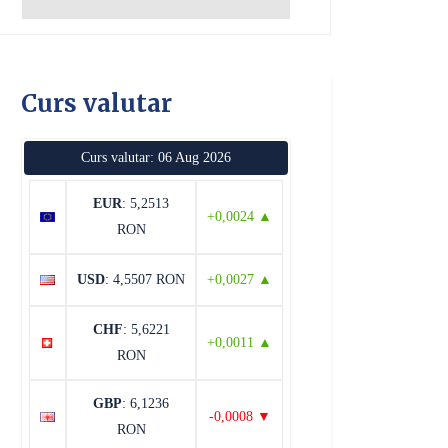
Curs valutar
Curs valutar: 06 Aug 2026
EUR
: 5,2513
+0,0024 ▲
RON
USD
: 4,5507 RON
+0,0027 ▲
CHF
: 5,6221
+0,0011 ▲
RON
GBP
: 6,1236
-0,0008 ▼
RON