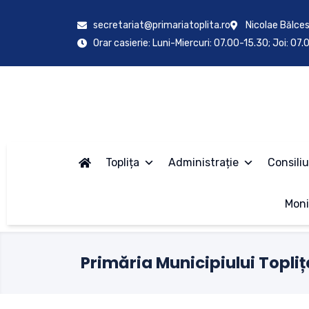
secretariat@primariatoplita.ro
Nicolae Bălces
Orar casierie: Luni-Miercuri: 07.00-15.30; Joi: 07
Toplița
Administrație
Consiliu
Moni
Primăria Municipiului Topliț