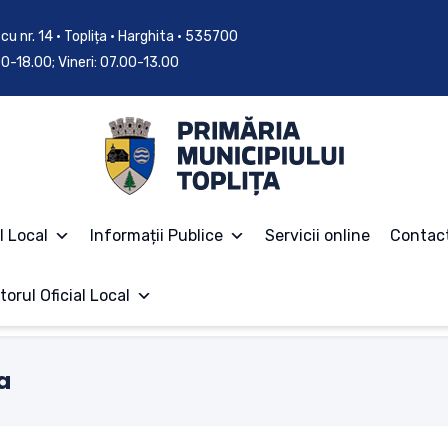
cu nr. 14 • Toplița • Harghita • 535700
.00-18.00; Vineri: 07.00-13.00
l Local
Informații Publice
Servicii online
Contac
torul Oficial Local
a