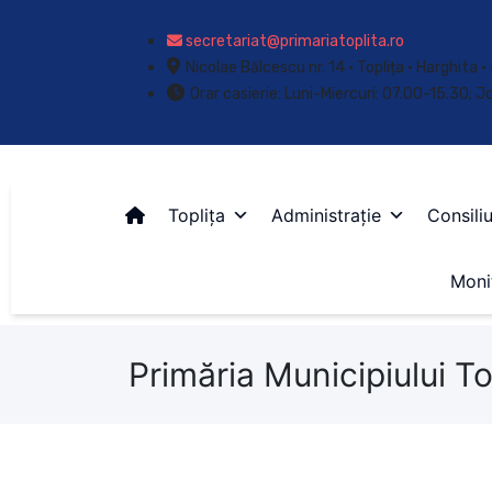
secretariat@primariatoplita.ro
Nicolae Bălcescu nr. 14 • Toplița • Harghita
Orar casierie: Luni-Miercuri: 07.00-15.30; J
Toplița
Administrație
Consiliu
Monit
Primăria Municipiului To