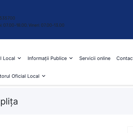
 • 535700
oi: 07.00-18.00; Vineri: 07.00-13.00
l Local
Informații Publice
Servicii online
Contac
orul Oficial Local
plița