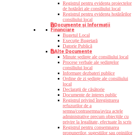
Registrul pentru evidența proiectelor
de hotărâri ale consiliului local
Registrul pentru evidența hotărârilor
consiliului local
Documente și Informații
Financiare
Bugetul Local
Execuție Bugetară
Datorie Publică
Alte Documente
Minute ședințe ale consiliului local
Procese verbale ale ședințelor
consiliului local
Informare dezbateri publice
Ordine de zi ședințe ale consiliului
local
Declarații de căsătorie
Documente de interes public
Registrul privind înregistrarea
refuzurilor de a
semna/contrasemna/aviza actele
administrative precum obiecțiile cu
privire la legalitate, efectuate în scris
Registrul pentru consemnarea
propunerilor, sugestiilor sau opiniilor