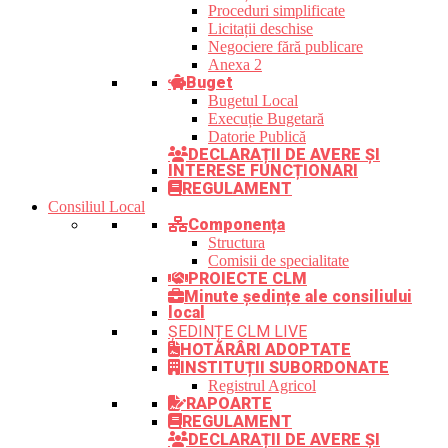
Proceduri simplificate
Licitații deschise
Negociere fără publicare
Anexa 2
Buget
Bugetul Local
Execuție Bugetară
Datorie Publică
DECLARAȚII DE AVERE ȘI
INTERESE FUNCȚIONARI
REGULAMENT
Consiliul Local
Componența
Structura
Comisii de specialitate
PROIECTE CLM
Minute ședințe ale consiliului
local
ȘEDINȚE CLM LIVE
HOTĂRÂRI ADOPTATE
INSTITUȚII SUBORDONATE
Registrul Agricol
RAPOARTE
REGULAMENT
DECLARAȚII DE AVERE ȘI