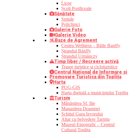
Licee
Școli Postliceale
Sănătate
Spitale
Policlinici
Galerie Foto
Galerie Video
Baze de Agrement
Centru Wellness – Băile Banffy
Ștrandul Bánffy
Ștrandul Urmánczy
Timp liber / Recreere activă
Trasee turistice şi cicloturistice
Centrul Național de Informare si
Promovare Turistica din Toplița
Harta
PUG-GIS
Harta digitală a municipiului Toplița
Turism
Mânăstirea Sf. Ilie
Manastirea Doamnei
Schitul Gura Izvorului
Altar cu belvedere Tarnița
Muzeul Etnografic – Centrul
Cultural Toplița