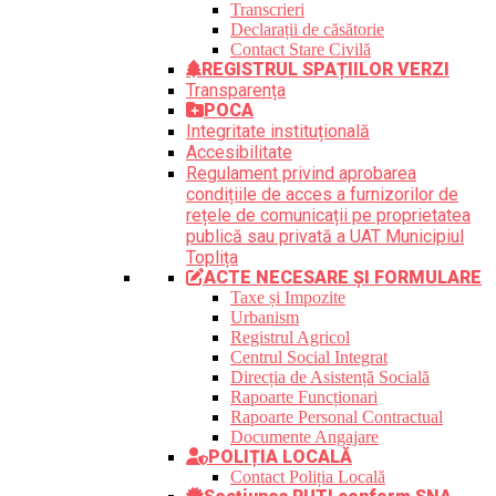
Transcrieri
Declarații de căsătorie
Contact Stare Civilă
REGISTRUL SPAȚIILOR VERZI
Transparența
POCA
Integritate instituțională
Accesibilitate
Regulament privind aprobarea
condițiile de acces a furnizorilor de
rețele de comunicații pe proprietatea
publică sau privată a UAT Municipiul
Toplița
ACTE NECESARE ȘI FORMULARE
Taxe și Impozite
Urbanism
Registrul Agricol
Centrul Social Integrat
Direcția de Asistență Socială
Rapoarte Funcționari
Rapoarte Personal Contractual
Documente Angajare
POLIȚIA LOCALĂ
Contact Poliția Locală