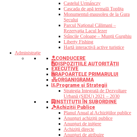
Castelul Urmánczy
Cascada de apă termală Toplița
Monumentul-mausoleu de la Gura
Secului
Parcul Național Călimani –
Rezervația Lacul Iezer
Stâncile Coloape – Munții Gurghiu
Liberty Fishing
Hartă interactivă active turistice
Administrație
CONDUCERE
DISPOZIȚIILE AUTORITĂȚII
EXECUTIVE
RAPOARTELE PRIMARULUI
ORGANIGRAMA
Programe și Strategii
Strategia Integrată de Dezvoltare
Urbană (SIDU) 2021 – 2030
INSTITUȚII ÎN SUBORDINE
Achiziții Publice
Planul Anual al Achizițiilor publice
Anunțuri achiziții publice
Anunțuri de inițiere
Achiziții directe
Anunțuri de atribuire