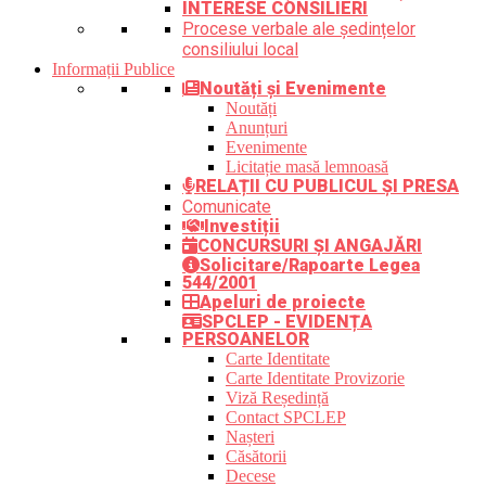
INTERESE CONSILIERI
Procese verbale ale ședințelor
consiliului local
Informații Publice
Noutăți și Evenimente
Noutăți
Anunțuri
Evenimente
Licitație masă lemnoasă
RELAȚII CU PUBLICUL ȘI PRESA
Comunicate
Investiții
CONCURSURI ȘI ANGAJĂRI
Solicitare/Rapoarte Legea
544/2001
Apeluri de proiecte
SPCLEP - EVIDENȚA
PERSOANELOR
Carte Identitate
Carte Identitate Provizorie
Viză Reședință
Contact SPCLEP
Nașteri
Căsătorii
Decese