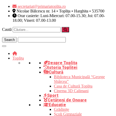
Skip
secretariat@primariatoplita.ro
to
Nicolae Bălcescu nr. 14 • Toplița • Harghita • 535700
content
Orar casierie: Luni-Miercuri: 07.00-15.30; Joi: 07.00-
18.00; Vineri: 07.00-13.00
Caută
Toplița
Despre Toplița
Istoria Topliței
Cultură
Biblioteca Municipală “George
Sbârcea”
Casa de Cultură Toplița
Cinema 3D Calimani
Sport
Cetățeni de Onoare
Educație
Grădinițe
Școli Gimnaziale