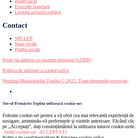
Buget local
Execuție bugetară
Licitații achiziții publice
Contact
SPCLEP
Stare civilă
Poliția locală
Protecția datelor cu caracter personal (GDPR)
Politica de utilizare a cookie-urilor
Primăria Municipiului Toplița © 2025. Toate drepturile rezervate.
Site-ul Primăriei Toplița utilizează cookie-uri
Folosim cookie-uri pentru a vă oferi cea mai relevantă experiență de
navigare, amintindu-vă preferințele și vizitele anterioare. Făcând clic
pe „Acceptați”, dați consimțământul la utilizarea tuturor cookie-urile.
Setări cookie-uri
ACCEPTAȚI
Politica de confidențialitate & folosirea cookie-urilor