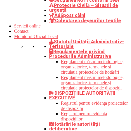
Secțiunea RUTI conform SNA
Protecție Civilă – Situații de
urgență
Adăpost câini
Colectarea deșeurilor textile
Servicii online
Contact
Monitorul Oficial Local
Statutul Unității Administrativ-
Teritoriale
Regulamentele privind
Procedurile Administrative
Regulament măsuri metodologice,
organizatorice, termenele și
circulația proiectelor de hotărâri
Regulament măsuri metodologice,
organizatorice, termenele și
circulația proiectelor de dispoziții
DISPOZIȚIILE AUTORITĂȚII
EXECUTIVE
Registrul pentru evidența proiectelor
de dispoziții
Registrul pentru evidența
dispozițiilor
Hotărârile autorității
deliberative