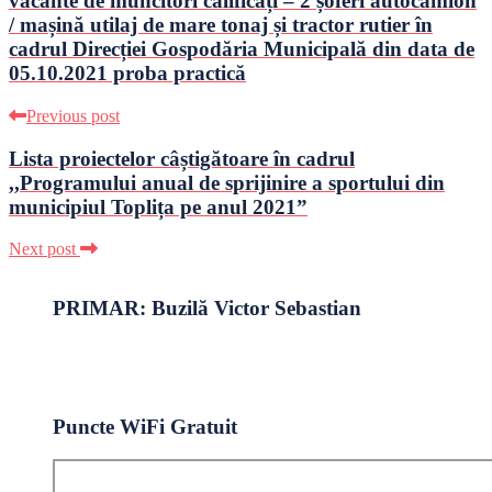
vacante de muncitori calificați – 2 șoferi autocamion
/ mașină utilaj de mare tonaj și tractor rutier în
cadrul Direcției Gospodăria Municipală din data de
05.10.2021 proba practică
Previous post
Lista proiectelor câștigătoare în cadrul
,,Programului anual de sprijinire a sportului din
municipiul Toplița pe anul 2021”
Next post
PRIMAR: Buzilă Victor Sebastian
Puncte WiFi Gratuit