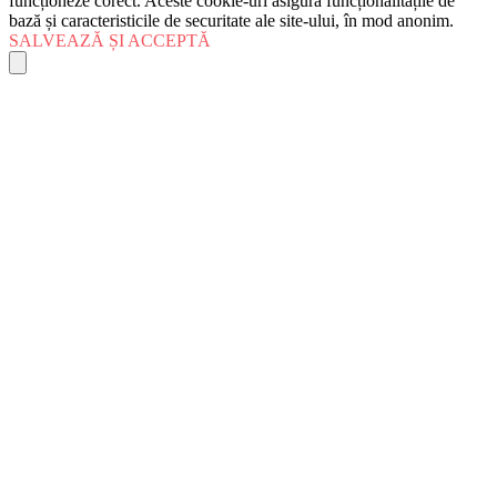
funcționeze corect. Aceste cookie-uri asigură funcționalitățile de
bază și caracteristicile de securitate ale site-ului, în mod anonim.
SALVEAZĂ ȘI ACCEPTĂ