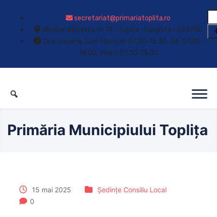
secretariat@primariatoplita.ro
Nicolae Bălcescu nr. 14 • Toplița • Harghita • 535700
Orar casierie: Luni-Miercuri: 07.00-15.30; Joi: 07.00-
18.00; Vineri: 07.00-13.00
Primăria Municipiului Toplița
15 mai 2025
Ședințe Consiliu Local
0