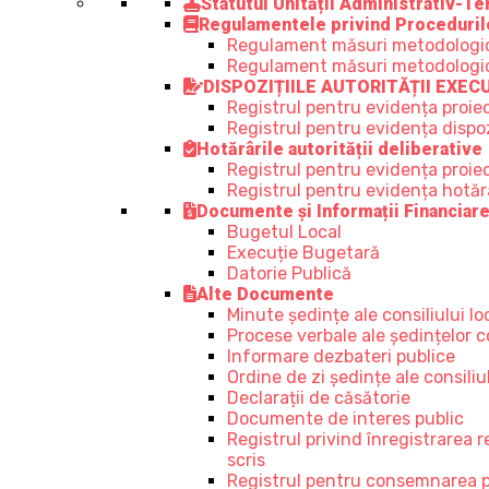
Statutul Unității Administrativ-Ter
Regulamentele privind Proceduril
Regulament măsuri metodologice,
Regulament măsuri metodologice, 
DISPOZIȚIILE AUTORITĂȚII EXEC
Registrul pentru evidența proiec
Registrul pentru evidența dispozi
Hotărârile autorității deliberative
Registrul pentru evidența proiect
Registrul pentru evidența hotărâr
Documente și Informații Financiar
Bugetul Local
Execuție Bugetară
Datorie Publică
Alte Documente
Minute ședințe ale consiliului lo
Procese verbale ale ședințelor co
Informare dezbateri publice
Ordine de zi ședințe ale consiliul
Declarații de căsătorie
Documente de interes public
Registrul privind înregistrarea 
scris
Registrul pentru consemnarea prop