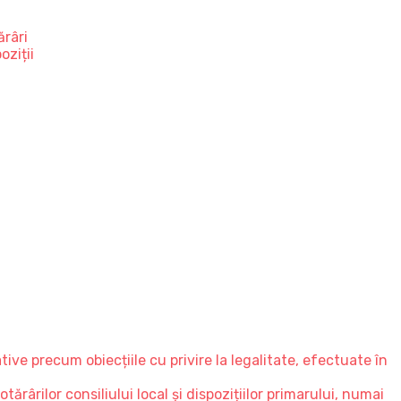
ărâri
oziții
ve precum obiecțiile cu privire la legalitate, efectuate în
ărârilor consiliului local și dispozițiilor primarului, numai