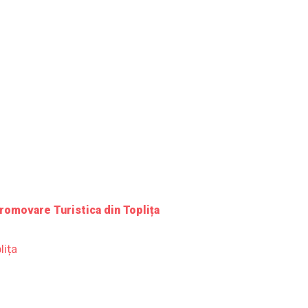
romovare Turistica din Toplița
lița