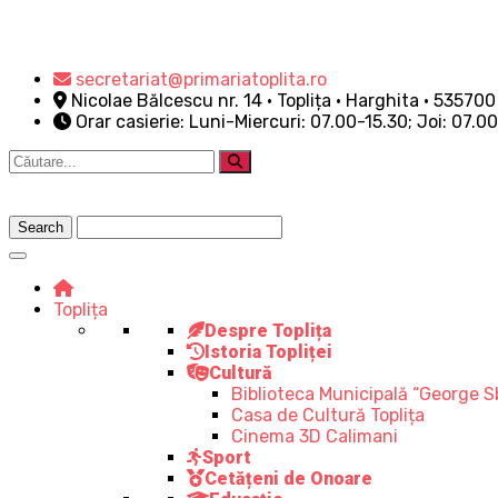
secretariat@primariatoplita.ro
Nicolae Bălcescu nr. 14 • Toplița • Harghita • 535700
Orar casierie: Luni-Miercuri: 07.00-15.30; Joi: 07.0
Toplița
Despre Toplița
Istoria Topliței
Cultură
Biblioteca Municipală “George S
Casa de Cultură Toplița
Cinema 3D Calimani
Sport
Cetățeni de Onoare