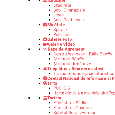
Educație
Grădinițe
Școli Gimnaziale
Licee
Școli Postliceale
Sănătate
Spitale
Policlinici
Galerie Foto
Galerie Video
Baze de Agrement
Centru Wellness – Băile Banffy
Ștrandul Bánffy
Ștrandul Urmánczy
Timp liber / Recreere activă
Trasee turistice şi cicloturistice
Centrul Național de Informare si P
Harta
PUG-GIS
Harta digitală a municipiului Top
Turism
Mânăstirea Sf. Ilie
Manastirea Doamnei
Schitul Gura Izvorului