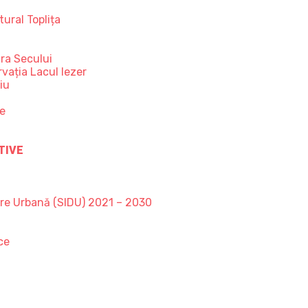
ural Toplița
ra Secului
vația Lacul Iezer
iu
ce
TIVE
are Urbană (SIDU) 2021 – 2030
ce