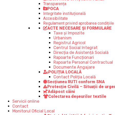
Transparența
POCA
Integritate instituțională
Accesibilitate
Regulament privind aprobarea condițiile 
ACTE NECESARE ȘI FORMULARE
Taxe și Impozite
Urbanism
Registrul Agricol
Centrul Social Integrat
Direcția de Asistență Socială
Rapoarte Funcționari
Rapoarte Personal Contractual
Documente Angajare
POLIȚIA LOCALĂ
Contact Poliția Locală
Secțiunea RUTI conform SNA
Protecție Civilă – Situații de urge
Adăpost câini
Colectarea deșeurilor textile
Servicii online
Contact
Monitorul Oficial Local