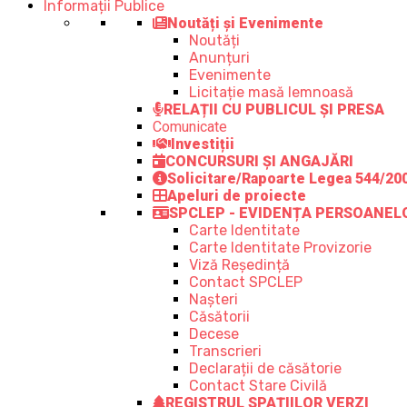
Informații Publice
Noutăți și Evenimente
Noutăți
Anunțuri
Evenimente
Licitație masă lemnoasă
RELAȚII CU PUBLICUL ȘI PRESA
Comunicate
Investiții
CONCURSURI ȘI ANGAJĂRI
Solicitare/Rapoarte Legea 544/20
Apeluri de proiecte
SPCLEP - EVIDENȚA PERSOANEL
Carte Identitate
Carte Identitate Provizorie
Viză Reședință
Contact SPCLEP
Nașteri
Căsătorii
Decese
Transcrieri
Declarații de căsătorie
Contact Stare Civilă
REGISTRUL SPAȚIILOR VERZI