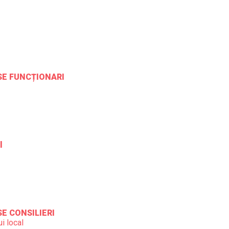
ESE FUNCȚIONARI
l
SE CONSILIERI
i local