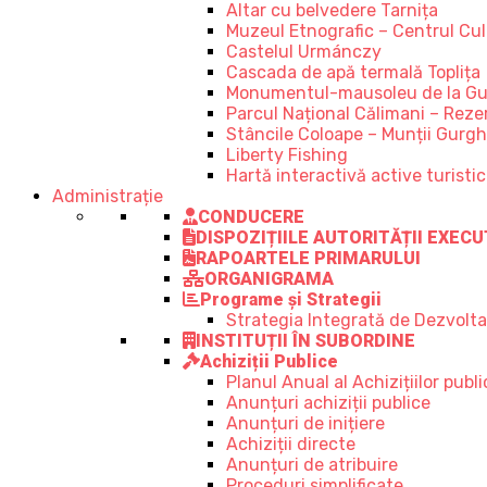
Altar cu belvedere Tarnița
Muzeul Etnografic – Centrul Cult
Castelul Urmánczy
Cascada de apă termală Toplița
Monumentul-mausoleu de la Gu
Parcul Național Călimani – Rezer
Stâncile Coloape – Munții Gurgh
Liberty Fishing
Hartă interactivă active turisti
Administrație
CONDUCERE
DISPOZIȚIILE AUTORITĂȚII EXECU
RAPOARTELE PRIMARULUI
ORGANIGRAMA
Programe și Strategii
Strategia Integrată de Dezvolt
INSTITUȚII ÎN SUBORDINE
Achiziții Publice
Planul Anual al Achizițiilor publi
Anunțuri achiziții publice
Anunțuri de inițiere
Achiziții directe
Anunțuri de atribuire
Proceduri simplificate