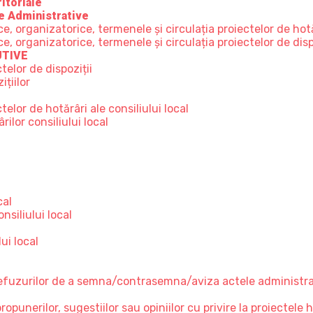
itoriale
e Administrative
 organizatorice, termenele și circulația proiectelor de hot
organizatorice, termenele și circulația proiectelor de disp
UTIVE
telor de dispoziții
țiilor
elor de hotărâri ale consiliului local
ilor consiliului local
e
cal
nsiliului local
ui local
refuzurilor de a semna/contrasemna/aviza actele administrati
unerilor, sugestiilor sau opiniilor cu privire la proiectele hot