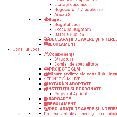
Licitații deschise
Negociere fără publicare
Anexa 2
Buget
Bugetul Local
Execuție Bugetară
Datorie Publică
DECLARAȚII DE AVERE ȘI INTER
REGULAMENT
Consiliul Local
Componența
Structura
Comisii de specialitate
PROIECTE CLM
Minute ședințe ale consiliului loca
ȘEDINȚE CLM LIVE
HOTĂRÂRI ADOPTATE
INSTITUȚII SUBORDONATE
Registrul Agricol
RAPOARTE
REGULAMENT
DECLARAȚII DE AVERE ȘI INTERE
Procese verbale ale ședințelor consiliulu